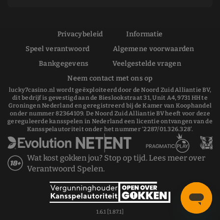
Privacybeleid
Informatie
Speel verantwoord
Algemene voorwaarden
Bankgegevens
Veelgestelde vragen
Neem contact met ons op
lucky7casino.nl wordt geëxploiteerd door de Noord Zuid Alliantie BV,
dit bedrijf is gevestigd aan de Bieslookstraat 31, Unit A4, 9731 HH te
Groningen Nederland en geregistreerd bij de Kamer van Koophandel
onder nummer 82364109. De Noord Zuid Alliantie BV heeft voor deze
gereguleerde kansspelen in Nederland een licentie ontvangen van de
Kansspelautoriteit onder het nummer ‘2287/01.326.328’.
Wat kost gokken jou? Stop op tijd. Lees meer over
Verantwoord Spelen
.
1.6.1 [1.87.1]