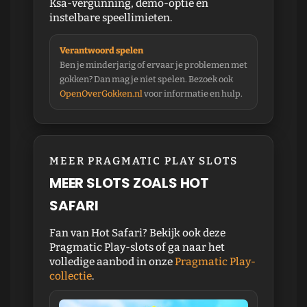
Ksa-vergunning, demo-optie en
instelbare speellimieten.
Verantwoord spelen
Ben je minderjarig of ervaar je problemen met
gokken? Dan mag je niet spelen. Bezoek ook
OpenOverGokken.nl
voor informatie en hulp.
MEER PRAGMATIC PLAY SLOTS
MEER SLOTS ZOALS HOT
SAFARI
Fan van Hot Safari? Bekijk ook deze
Pragmatic Play-slots of ga naar het
volledige aanbod in onze
Pragmatic Play-
collectie
.