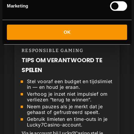
Stel vooraf een budget- en tijdslimiet in,
Marketing
speel alleen met geld dat je kunt missen en
gebruik de stortingslimieten en time-outs
in je Lucky7Casino-account. Hulp nodig?
Kijk op openovergokken.nl.
OK
RESPONSIBLE GAMING
TIPS OM VERANTWOORD TE
SPELEN
Stel vooraf een budget en tijdslimiet
in — en houd je eraan.
Verhoog je inzet niet impulsief om
verliezen “terug te winnen”.
Neem pauzes als je merkt dat je
gehaast of gefrustreerd speelt.
Gebruik limieten en time-outs in je
Lucky7Casino-account.
Via je account bij Lucky7Casino stel je