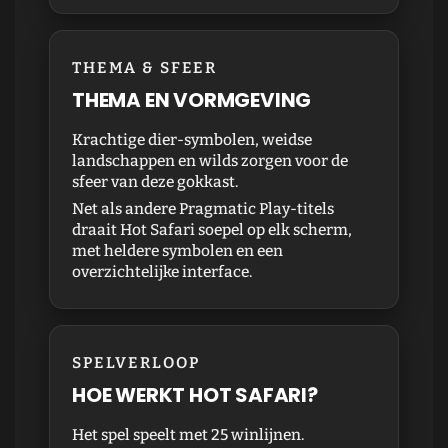
THEMA & SFEER
THEMA EN VORMGEVING
Krachtige dier-symbolen, weidse
landschappen en wilds zorgen voor de
sfeer van deze gokkast.
Net als andere Pragmatic Play-titels
draait Hot Safari soepel op elk scherm,
met heldere symbolen en een
overzichtelijke interface.
SPELVERLOOP
HOE WERKT HOT SAFARI?
Het spel speelt met 25 winlijnen.