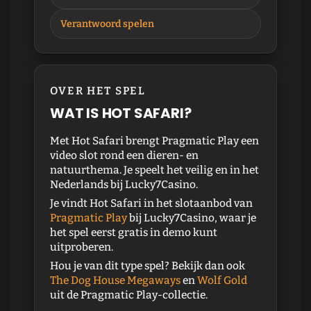
Verantwoord spelen
OVER HET SPEL
WAT IS HOT SAFARI?
Met Hot Safari brengt Pragmatic Play een
video slot rond een dieren- en
natuurthema. Je speelt het veilig en in het
Nederlands bij Lucky7Casino.
Je vindt Hot Safari in het slotaanbod van
Pragmatic Play
bij Lucky7Casino, waar je
het spel eerst gratis in demo kunt
uitproberen.
Hou je van dit type spel? Bekijk dan ook
The Dog House Megaways
en
Wolf Gold
uit de Pragmatic Play-collectie.