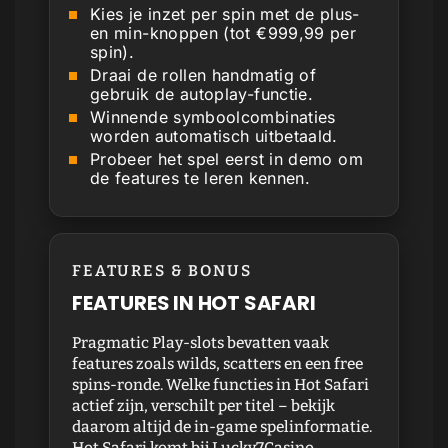
Kies je inzet per spin met de plus-
en min-knoppen (tot €999,99 per
spin).
Draai de rollen handmatig of
gebruik de autoplay-functie.
Winnende symboolcombinaties
worden automatisch uitbetaald.
Probeer het spel eerst in demo om
de features te leren kennen.
FEATURES & BONUS
FEATURES IN HOT SAFARI
Pragmatic Play-slots bevatten vaak
features zoals wilds, scatters en een free
spins-ronde. Welke functies in Hot Safari
actief zijn, verschilt per titel – bekijk
daarom altijd de in-game spelinformatie.
Hot Safari komt bij Lucky7Casino