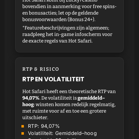
bovendien in aanmerking voor free spins-
en bonusacties; let op de geldende
bonusvoorwaarden (Bonus 24+).
*Featurebeschrijvingen zijn algemeen;
raadpleeg het in-game infoscherm voor
de exacte regels van Hot Safari.
RTP & RISICO
RTP EN VOLATILITEIT
Hot Safari heeft een theoretische RTP van
94,07%
. De volatiliteit is
gemiddeld–
hoog
: winsten komen redelijk regelmatig,
met ruimte voor af en toe een grotere
uitschieter.
RTP: 94,07%
Volatiliteit: Gemiddeld–hoog