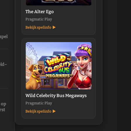
The Alter Ego
Pragmatic Play
Bekijk spelinfo
▶
spel
eld–
Wild Celebrity Bus Megaways
Pragmatic Play
 op
rst
Bekijk spelinfo
▶