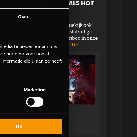
MEER SLOTS ZOALS HOT
PEPPER
Over
e.
Fan van Hot Pepper? Bekijk ook
deze Pragmatic Play-slots of ga
naar het volledige aanbod in onze
Pragmatic Play-collectie
.
 media te bieden en om ons
ze partners voor social
nformatie die u aan ze heeft
Marketing
s en
tie.
Blade & Fangs
or
en
Pragmatic Play
OK
Bekijk spelinfo
▶