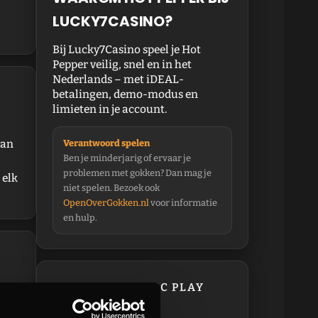
LUCKY7CASINO?
Bij Lucky7Casino speel je Hot
Pepper veilig, snel en in het
Nederlands – met iDEAL-
betalingen, demo-modus en
limieten in je account.
van
Verantwoord spelen
Ben je minderjarig of ervaar je
problemen met gokken? Dan mag je
 elk
niet spelen. Bezoek ook
OpenOverGokken.nl
voor informatie
en hulp.
MEER PRAGMATIC PLAY
SLOTS