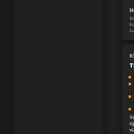
H
St
ku
Lu
R
T
Vi
ti
vi