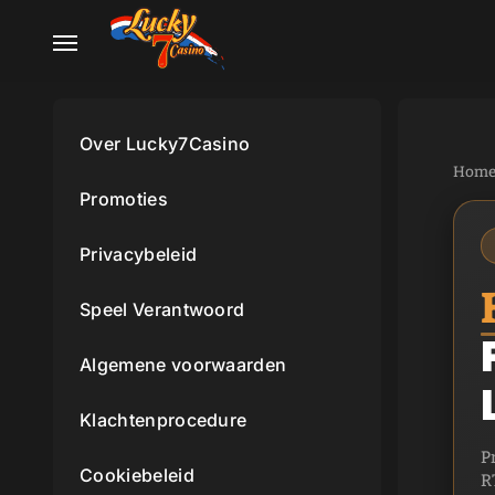
Over Lucky7Casino
Hom
Promoties
Privacybeleid
Speel Verantwoord
Algemene voorwaarden
Klachtenprocedure
P
Cookiebeleid
R