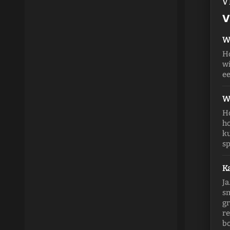
V
V
W
Ho
wi
ee
W
Ho
ho
ku
sp
K
Ja
sm
gr
re
bo