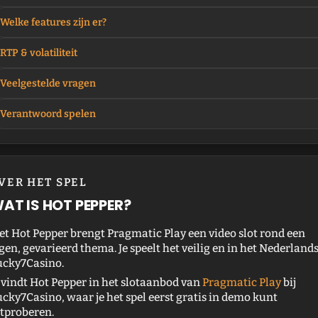
Welke features zijn er?
RTP & volatiliteit
Veelgestelde vragen
Verantwoord spelen
VER HET SPEL
AT IS HOT PEPPER?
t Hot Pepper brengt Pragmatic Play een video slot rond een
gen, gevarieerd thema. Je speelt het veilig en in het Nederlands
ucky7Casino.
 vindt Hot Pepper in het slotaanbod van
Pragmatic Play
bij
cky7Casino, waar je het spel eerst gratis in demo kunt
itproberen.