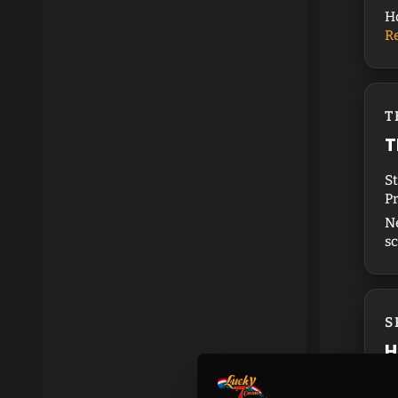
Ho
R
T
T
S
Pr
Ne
sc
S
H
He