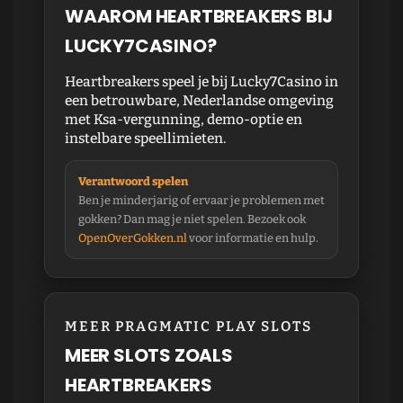
WAAROM HEARTBREAKERS BIJ
LUCKY7CASINO?
Heartbreakers speel je bij Lucky7Casino in
een betrouwbare, Nederlandse omgeving
met Ksa-vergunning, demo-optie en
instelbare speellimieten.
Verantwoord spelen
Ben je minderjarig of ervaar je problemen met
gokken? Dan mag je niet spelen. Bezoek ook
OpenOverGokken.nl
voor informatie en hulp.
MEER PRAGMATIC PLAY SLOTS
MEER SLOTS ZOALS
HEARTBREAKERS