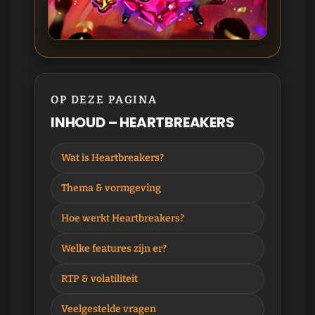
OP DEZE PAGINA
INHOUD – HEARTBREAKERS
Wat is Heartbreakers?
Thema & vormgeving
Hoe werkt Heartbreakers?
Welke features zijn er?
RTP & volatiliteit
Veelgestelde vragen