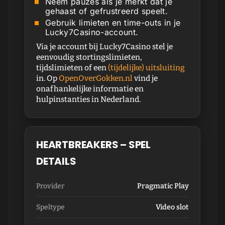
Neem pauzes als je merkt dat je
gehaast of gefrustreerd speelt.
Gebruik limieten en time-outs in je
Lucky7Casino-account.
Via je account bij Lucky7Casino stel je
eenvoudig stortingslimieten,
tijdslimieten of een
(tijdelijke) uitsluiting
in. Op
OpenOverGokken.nl
vind je
onafhankelijke informatie en
hulpinstanties in Nederland.
HEARTBREAKERS – SPEL
DETAILS
Provider
Pragmatic Play
Speltype
Video slot