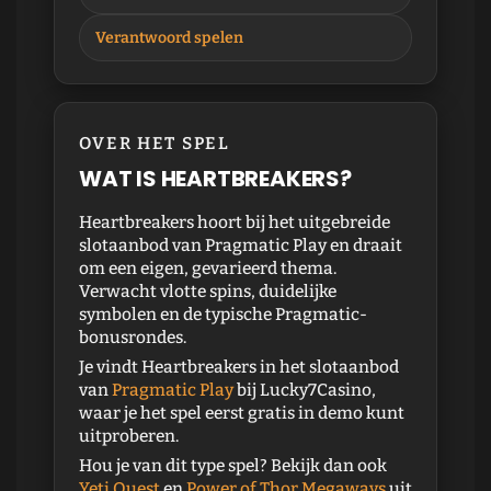
Verantwoord spelen
OVER HET SPEL
WAT IS HEARTBREAKERS?
Heartbreakers hoort bij het uitgebreide
slotaanbod van Pragmatic Play en draait
om een eigen, gevarieerd thema.
Verwacht vlotte spins, duidelijke
symbolen en de typische Pragmatic-
bonusrondes.
Je vindt Heartbreakers in het slotaanbod
van
Pragmatic Play
bij Lucky7Casino,
waar je het spel eerst gratis in demo kunt
uitproberen.
Hou je van dit type spel? Bekijk dan ook
Yeti Quest
en
Power of Thor Megaways
uit