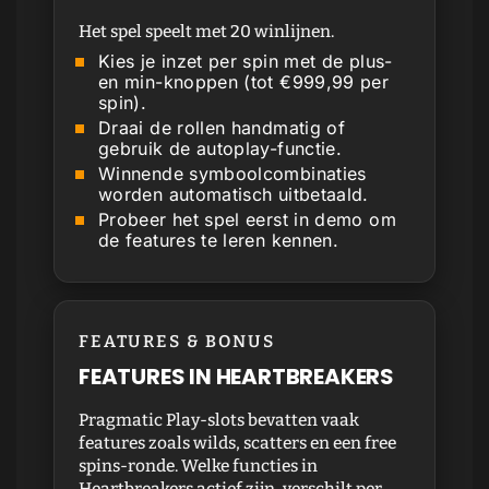
Het spel speelt met 20 winlijnen.
Kies je inzet per spin met de plus-
en min-knoppen (tot €999,99 per
spin).
Draai de rollen handmatig of
gebruik de autoplay-functie.
Winnende symboolcombinaties
worden automatisch uitbetaald.
Probeer het spel eerst in demo om
de features te leren kennen.
FEATURES & BONUS
FEATURES IN HEARTBREAKERS
Pragmatic Play-slots bevatten vaak
features zoals wilds, scatters en een free
spins-ronde. Welke functies in
Heartbreakers actief zijn, verschilt per