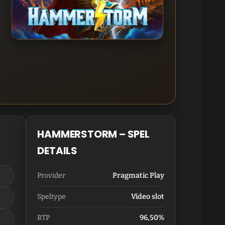
HAMMERSTORM – SPEL
DETAILS
Provider
Pragmatic Play
Speltype
Video slot
RTP
96,50%