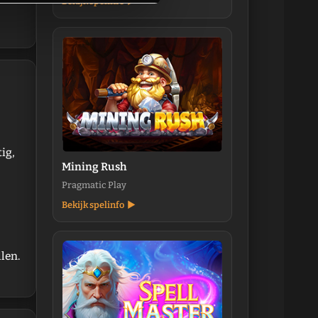
Bekijk spelinfo
▶
ig,
Mining Rush
Pragmatic Play
Bekijk spelinfo
▶
len.