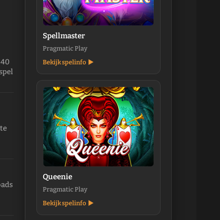
Spellmaster
Pragmatic Play
 40
Bekijk spelinfo
▶
spel
cte
-
Queenie
oads
Pragmatic Play
Bekijk spelinfo
▶