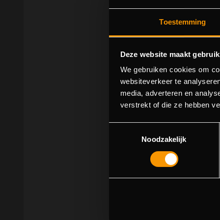
He
Toestemming
Deze website maakt gebruik
We gebruiken cookies om cont
websiteverkeer te analyseren
media, adverteren en analys
verstrekt of die ze hebben v
F
Toestemmingsselectie
F
Noodzakelijk
Pr
ee
ve
V
b
L