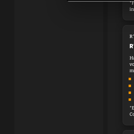
*
i
R
R
H
vo
me
*E
Co