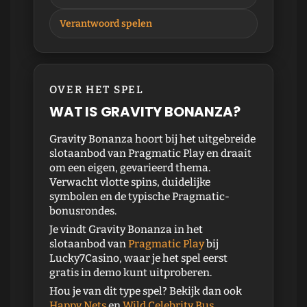
Verantwoord spelen
OVER HET SPEL
WAT IS GRAVITY BONANZA?
Gravity Bonanza hoort bij het uitgebreide
slotaanbod van Pragmatic Play en draait
om een eigen, gevarieerd thema.
Verwacht vlotte spins, duidelijke
symbolen en de typische Pragmatic-
bonusrondes.
Je vindt Gravity Bonanza in het
slotaanbod van
Pragmatic Play
bij
Lucky7Casino, waar je het spel eerst
gratis in demo kunt uitproberen.
Hou je van dit type spel? Bekijk dan ook
Happy Nets
en
Wild Celebrity Bus