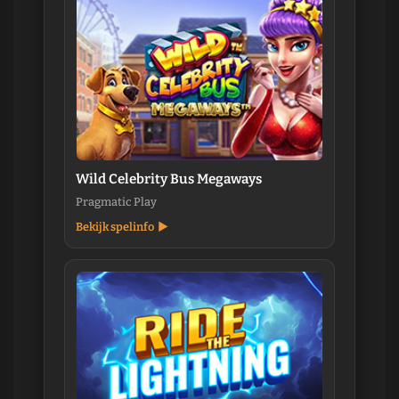
Wild Celebrity Bus Megaways
Pragmatic Play
Bekijk spelinfo
▶