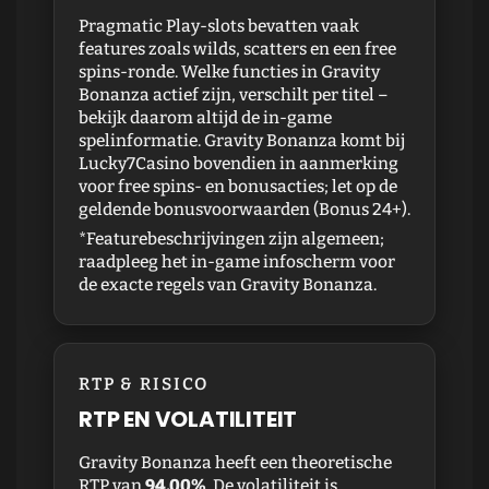
Pragmatic Play-slots bevatten vaak
features zoals wilds, scatters en een free
spins-ronde. Welke functies in Gravity
Bonanza actief zijn, verschilt per titel –
bekijk daarom altijd de in-game
spelinformatie. Gravity Bonanza komt bij
Lucky7Casino bovendien in aanmerking
voor free spins- en bonusacties; let op de
geldende bonusvoorwaarden (Bonus 24+).
*Featurebeschrijvingen zijn algemeen;
raadpleeg het in-game infoscherm voor
de exacte regels van Gravity Bonanza.
RTP & RISICO
RTP EN VOLATILITEIT
Gravity Bonanza heeft een theoretische
RTP van
94,00%
. De volatiliteit is