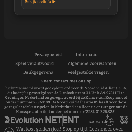
Bekijk spelinfo
▶
Privacybeleid
Informatie
Speel verantwoord
Algemene voorwaarden
Bankgegevens
Veelgestelde vragen
Neem contact met ons op
lucky7casino.nl wordt geëxploiteerd door de Noord Zuid Alliantie BV,
dit bedrijf is gevestigd aan de Bieslookstraat 31, Unit A4, 9731 HH te
Groningen Nederland en geregistreerd bij de Kamer van Koophandel
onder nummer 82364109. De Noord Zuid Alliantie BV heeft voor deze
gereguleerde kansspelen in Nederland een licentie ontvangen van de
Kansspelautoriteit onder het nummer ‘2287/01.326.328’.
Wat kost gokken jou? Stop op tijd. Lees meer over