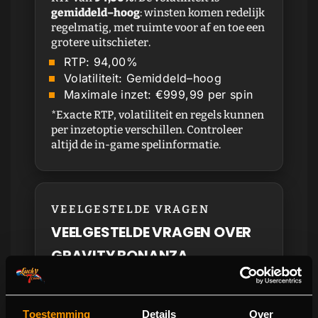
gemiddeld–hoog
: winsten komen redelijk
regelmatig, met ruimte voor af en toe een
grotere uitschieter.
RTP: 94,00%
Volatiliteit: Gemiddeld–hoog
Maximale inzet: €999,99 per spin
*Exacte RTP, volatiliteit en regels kunnen
per inzetoptie verschillen. Controleer
altijd de in-game spelinformatie.
VEELGESTELDE VRAGEN
VEELGESTELDE VRAGEN OVER
GRAVITY BONANZA
Wat is Gravity Bonanza en hoe werkt
het?
Toestemming
Details
Over