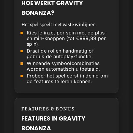
HOE WERKT GRAVITY
BONANZA?
Het spel speelt met vaste winlijnen.
Kies je inzet per spin met de plus-
en min-knoppen (tot €999,99 per
spin).
Draai de rollen handmatig of
gebruik de autoplay-functie.
Winnende symboolcombinaties
worden automatisch uitbetaald.
Probeer het spel eerst in demo om
de features te leren kennen.
FEATURES & BONUS
FEATURES IN GRAVITY
BONANZA