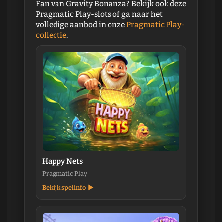
Fan van Gravity Bonanza? Bekijk ook deze
Pragmatic Play-slots of ga naar het
volledige aanbod in onze
Pragmatic Play-
collectie
.
Happy Nets
Pragmatic Play
Bekijk spelinfo
▶