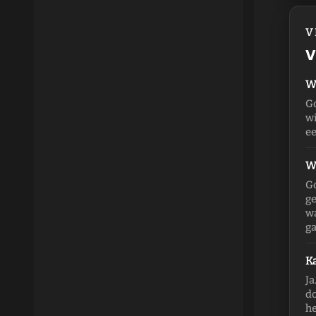
V
V
W
Go
wi
ee
W
Go
ge
wa
ga
K
Ja
do
he