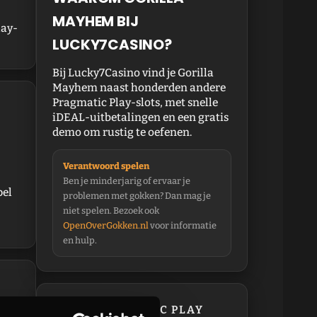
MAYHEM BIJ
lay-
LUCKY7CASINO?
Bij Lucky7Casino vind je Gorilla
Mayhem naast honderden andere
Pragmatic Play-slots, met snelle
iDEAL-uitbetalingen en een gratis
demo om rustig te oefenen.
Verantwoord spelen
Ben je minderjarig of ervaar je
pel
problemen met gokken? Dan mag je
niet spelen. Bezoek ook
OpenOverGokken.nl
voor informatie
en hulp.
MEER PRAGMATIC PLAY