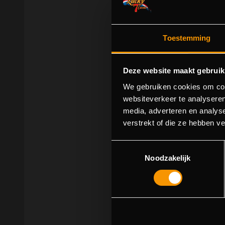
He
Toestemming
Deze website maakt gebruik
We gebruiken cookies om cont
websiteverkeer te analyseren
media, adverteren en analys
verstrekt of die ze hebben v
F
Toestemmingsselectie
F
Noodzakelijk
Pr
ee
ve
G
vo