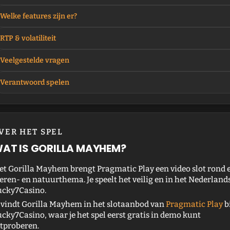
Welke features zijn er?
RTP & volatiliteit
Veelgestelde vragen
Verantwoord spelen
VER HET SPEL
AT IS GORILLA MAYHEM?
et Gorilla Mayhem brengt Pragmatic Play een video slot rond 
eren- en natuurthema. Je speelt het veilig en in het Nederlands
ucky7Casino.
e vindt Gorilla Mayhem in het slotaanbod van
Pragmatic Play
bi
cky7Casino, waar je het spel eerst gratis in demo kunt
itproberen.