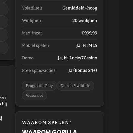
Volatiliteit
Gemiddeld–hoog
Winlijnen
20 winlijnen
Max. inzet
€999,99
Mobiel spelen
Ja, HTML5
Demo
Ja, bij Lucky7Casino
Free spins-acties
Ja (Bonus 24+)
Pragmatic Play
Dieren & wildlife
Video slot
een
 bij
j
WAAROM SPELEN?
WAAROM GORILLA