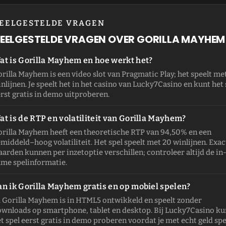
EELGESTELDE VRAGEN
EELGESTELDE VRAGEN OVER GORILLA MAYHEM
at is Gorilla Mayhem en hoe werkt het?
rilla Mayhem is een video slot van Pragmatic Play; het speelt me
nlijnen. Je speelt het in het casino van Lucky7Casino en kunt het 
rst gratis in demo uitproberen.
at is de RTP en volatiliteit van Gorilla Mayhem?
rilla Mayhem heeft een theoretische RTP van 94,50% en een
middeld–hoog volatiliteit. Het spel speelt met 20 winlijnen. Exac
arden kunnen per inzetoptie verschillen; controleer altijd de in
me spelinformatie.
an ik Gorilla Mayhem gratis en op mobiel spelen?
. Gorilla Mayhem is in HTML5 ontwikkeld en speelt zonder
wnloads op smartphone, tablet en desktop. Bij Lucky7Casino ku
t spel eerst gratis in demo proberen voordat je met echt geld spe