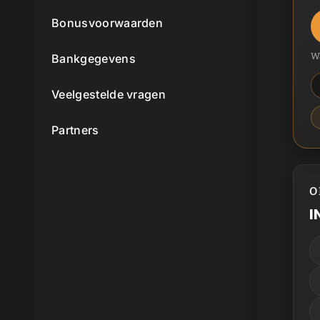
Bonusvoorwaarden
Wa
Bankgegevens
Veelgestelde vragen
Partners
O
I