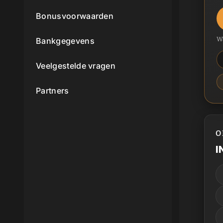
Bonusvoorwaarden
Wa
Bankgegevens
Veelgestelde vragen
Partners
O
I