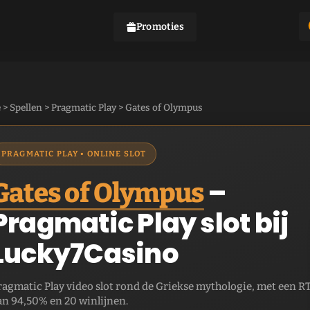
Promoties
e
>
Spellen
>
Pragmatic Play
>
Gates of Olympus
PRAGMATIC PLAY • ONLINE SLOT
–
Gates of Olympus
Pragmatic Play slot bij
Lucky7Casino
ragmatic Play video slot rond de Griekse mythologie, met een R
an 94,50% en 20 winlijnen.