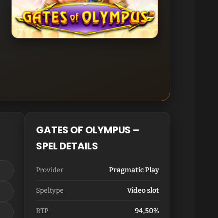
GATES OF OLYMPUS –
SPEL DETAILS
Provider
Pragmatic Play
Speltype
Video slot
RTP
94,50%