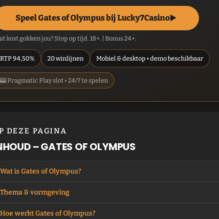
Speel Gates of Olympus bij Lucky7Casino
▶
t kost gokken jou? Stop op tijd. 18+. | Bonus 24+.
RTP 94,50%
20 winlijnen
Mobiel & desktop • demo beschikbaar
🎰 Pragmatic Play slot • 24/7 te spelen
P DEZE PAGINA
NHOUD – GATES OF OLYMPUS
Wat is Gates of Olympus?
Thema & vormgeving
Hoe werkt Gates of Olympus?