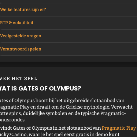
Welke features zijn er?
RTP & volatiliteit
Veelgestelde vragen
Verantwoord spelen
VER HET SPEL
AT IS GATES OF OLYMPUS?
tes of Olympus hoort bij het uitgebreide slotaanbod van
ragmatic Play en draait om de Griekse mythologie. Verwacht
otte spins, duidelijke symbolen en de typische Pragmatic-
onusrondes.
 vindt Gates of Olympus in het slotaanbod van
Pragmatic Play
cky7Casino, waar je het spel eerst gratis in demo kunt