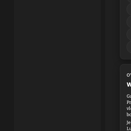
O
W
Ga
P
vl
b
Je
Lu