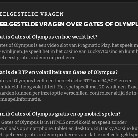
EELGESTELDE VRAGEN
EELGESTELDE VRAGEN OVER GATES OF OLYMP
at is Gates of Olympus en hoe werkt het?
tes of Olympus is een video slot van Pragmatic Play; het speelt 
 winlijnen. Je speelt het in het casino van Lucky7Casino en kunt 
el eerst gratis in demo uitproberen.
at is de RTP en volatiliteit van Gates of Olympus?
tes of Olympus heeft een theoretische RTP van 94,50% en een
middeld–hoog volatiliteit. Het spel speelt met 20 winlijnen. Exac
arden kunnen per inzetoptie verschillen; controleer altijd de in
me spelinformatie.
an ik Gates of Olympus gratis en op mobiel spelen?
. Gates of Olympus is in HTML5 ontwikkeld en speelt zonder
wnloads op smartphone, tablet en desktop. Bij Lucky7Casino ku
t spel eerst gratis in demo proberen voordat je met echt geld spe