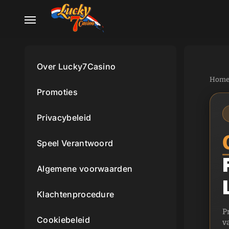
Over Lucky7Casino
Hom
Promoties
Privacybeleid
Speel Verantwoord
Algemene voorwaarden
Klachtenprocedure
P
Cookiebeleid
v