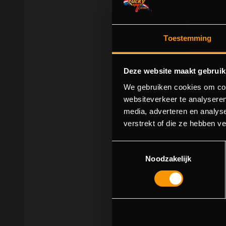
He
Toestemming
Deze website maakt gebruik
We gebruiken cookies om cont
websiteverkeer te analyseren
media, adverteren en analys
verstrekt of die ze hebben v
F
Toestemmingsselectie
F
Noodzakelijk
Pr
ee
ve
G
vo