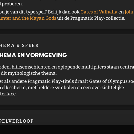
itproberen.
u je van dit type spel? Bekijk dan ook
Gates of Valhalla
en
Joh
unter and the Mayan Gods
uit de Pragmatic Play-collectie.
HEMA & SFEER
HEMA EN VORMGEVING
oden, bliksemschichten en oplopende multipliers staan centra
n dit mythologische thema.
t als andere Pragmatic Play-titels draait Gates of Olympus so
 elk scherm, met heldere symbolen en een overzichtelijke
terface.
PELVERLOOP
OE WERKT GATES OF OLYMPUS?