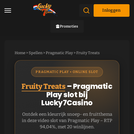
Inloggen
Promoties
Home
>
Spellen
>
Pragmatic Play
>
Fruity Treats
PRAGMATIC PLAY • ONLINE SLOT
– Pragmatic
Fruity Treats
Play slot bij
Lucky7Casino
Ontdek een kleurrijk snoep- en fruitthema
in deze video slot van Pragmatic Play – RTP
94,04%, met 20 winlijnen.