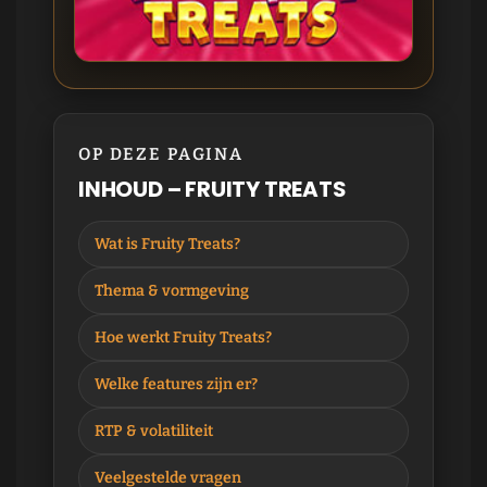
OP DEZE PAGINA
INHOUD – FRUITY TREATS
Wat is Fruity Treats?
Thema & vormgeving
Hoe werkt Fruity Treats?
Welke features zijn er?
RTP & volatiliteit
Veelgestelde vragen