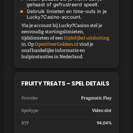
gehaast of gefrustreerd speelt.
Gebruik limieten en time-outs in je
Lucky7Casino-account.
Via je account bij Lucky7Casino stel je
eenvoudig stortingslimieten,
tijdslimieten of een
(tijdelijke) uitsluiting
in. Op
OpenOverGokken.nl
vind je
onafhankelijke informatie en
hulpinstanties in Nederland.
FRUITY TREATS – SPEL DETAILS
Provider
Pragmatic Play
Speltype
Video slot
RTP
94,04%