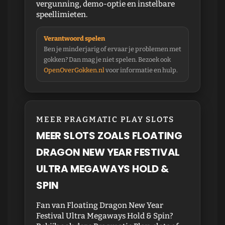
vergunning, demo-optie en instelbare
speellimieten.
Verantwoord spelen
Ben je minderjarig of ervaar je problemen met
gokken? Dan mag je niet spelen. Bezoek ook
OpenOverGokken.nl
voor informatie en hulp.
MEER PRAGMATIC PLAY SLOTS
MEER SLOTS ZOALS FLOATING
DRAGON NEW YEAR FESTIVAL
ULTRA MEGAWAYS HOLD &
SPIN
Fan van Floating Dragon New Year
Festival Ultra Megaways Hold & Spin?