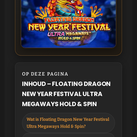
OP DEZE PAGINA
INHOUD – FLOATING DRAGON
NEW YEAR FESTIVAL ULTRA
MEGAWAYS HOLD & SPIN
Wat is Floating Dragon New Year Festival
Ultra Megaways Hold & Spin?