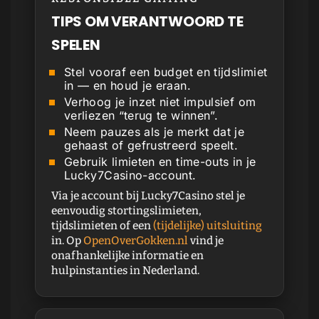
TIPS OM VERANTWOORD TE
SPELEN
Stel vooraf een budget en tijdslimiet
in — en houd je eraan.
Verhoog je inzet niet impulsief om
verliezen “terug te winnen”.
Neem pauzes als je merkt dat je
gehaast of gefrustreerd speelt.
Gebruik limieten en time-outs in je
Lucky7Casino-account.
Via je account bij Lucky7Casino stel je
eenvoudig stortingslimieten,
tijdslimieten of een
(tijdelijke) uitsluiting
in. Op
OpenOverGokken.nl
vind je
onafhankelijke informatie en
hulpinstanties in Nederland.