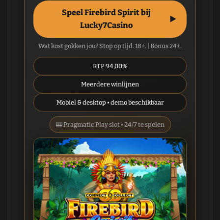
Speel Firebird Spirit bij
▶
Lucky7Casino
Wat kost gokken jou? Stop op tijd. 18+. | Bonus 24+.
RTP 94,00%
Meerdere winlijnen
Mobiel & desktop • demo beschikbaar
🎰 Pragmatic Play slot • 24/7 te spelen