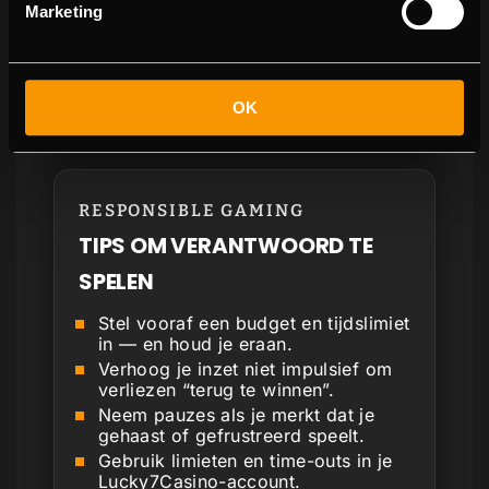
verantwoord?
Marketing
Stel vooraf een budget- en tijdslimiet in,
speel alleen met geld dat je kunt missen en
gebruik de stortingslimieten en time-outs
in je Lucky7Casino-account. Hulp nodig?
OK
Kijk op openovergokken.nl.
RESPONSIBLE GAMING
TIPS OM VERANTWOORD TE
SPELEN
Stel vooraf een budget en tijdslimiet
in — en houd je eraan.
Verhoog je inzet niet impulsief om
verliezen “terug te winnen”.
Neem pauzes als je merkt dat je
gehaast of gefrustreerd speelt.
Gebruik limieten en time-outs in je
Lucky7Casino-account.