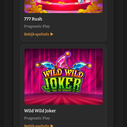
777 Rush
Pragmatic Play
Bekijk spelinfo
▶
Wild Wild Joker
Pragmatic Play
Bekijk spelinfo
▶