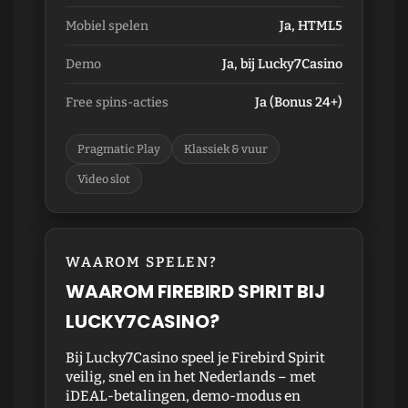
Mobiel spelen
Ja, HTML5
Demo
Ja, bij Lucky7Casino
Free spins-acties
Ja (Bonus 24+)
Pragmatic Play
Klassiek & vuur
Video slot
WAAROM SPELEN?
WAAROM FIREBIRD SPIRIT BIJ
LUCKY7CASINO?
Bij Lucky7Casino speel je Firebird Spirit
veilig, snel en in het Nederlands – met
iDEAL-betalingen, demo-modus en