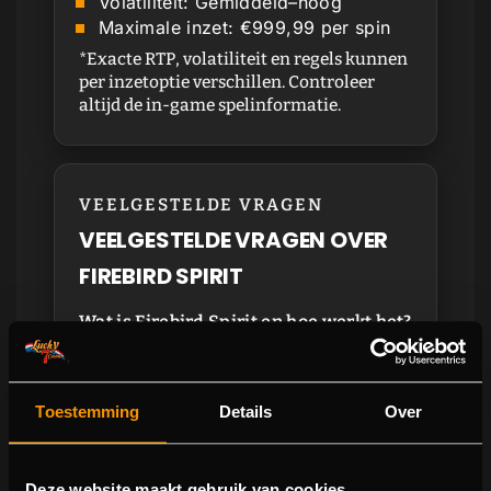
Volatiliteit: Gemiddeld–hoog
Maximale inzet: €999,99 per spin
*Exacte RTP, volatiliteit en regels kunnen
per inzetoptie verschillen. Controleer
altijd de in-game spelinformatie.
VEELGESTELDE VRAGEN
VEELGESTELDE VRAGEN OVER
FIREBIRD SPIRIT
Wat is Firebird Spirit en hoe werkt het?
Firebird Spirit is een video slot van
Pragmatic Play; het speelt met vaste
winlijnen. Je speelt het in het casino van
Toestemming
Details
Over
Lucky7Casino en kunt het spel eerst gratis
in demo uitproberen.
Deze website maakt gebruik van cookies