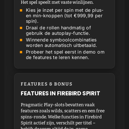
Het spel speelt met vaste winlijnen.
Kies je inzet per spin met de plus-
en min-knoppen (tot €999,99 per
spin).
Draai de rollen handmatig of
gebruik de autoplay-functie.
Winnende symboolcombinaties
worden automatisch uitbetaald.
Probeer het spel eerst in demo om
de features te leren kennen.
FEATURES & BONUS
FEATURES IN FIREBIRD SPIRIT
Pragmatic Play-slots bevatten vaak
features zoals wilds, scatters en een free
spins-ronde. Welke functies in Firebird
Spirit actief zijn, verschilt per titel –
bekijk daarom altijd de in-game