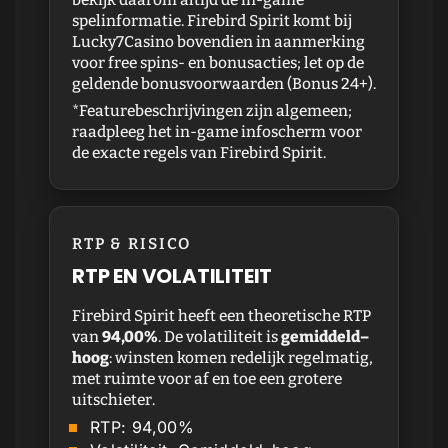
spelinformatie. Firebird Spirit komt bij
Lucky7Casino bovendien in aanmerking
voor free spins- en bonusacties; let op de
geldende bonusvoorwaarden (Bonus 24+).
*Featurebeschrijvingen zijn algemeen;
raadpleeg het in-game infoscherm voor
de exacte regels van Firebird Spirit.
RTP & RISICO
RTP EN VOLATILITEIT
Firebird Spirit heeft een theoretische RTP
van
94,00%
. De volatiliteit is
gemiddeld–
hoog
: winsten komen redelijk regelmatig,
met ruimte voor af en toe een grotere
uitschieter.
RTP: 94,00%