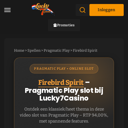
Inloggen
Promoties
Home
>
Spellen
>
Pragmatic Play
>
Firebird Spirit
PRAGMATIC PLAY • ONLINE SLOT
–
Firebird Spirit
Pragmatic Play slot bij
Lucky7Casino
Ontdek een klassiek/heet thema in deze
video slot van Pragmatic Play – RTP 94,00%,
met spannende features.