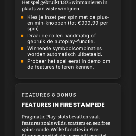
Het spel gebruikt 1.875 winmanieren in
plaats van vaste winlijnen.
Kies je inzet per spin met de plus-
en min-knoppen (tot €999,99 per
spin).
Draai de rollen handmatig of
gebruik de autoplay-functie.
Winnende symboolcombinaties
worden automatisch uitbetaald.
Probeer het spel eerst in demo om
de features te leren kennen.
FEATURES & BONUS
FEATURES IN FIRE STAMPEDE
Pragmatic Play-slots bevatten vaak
features zoals wilds, scatters en een free
spins-ronde. Welke functies in Fire
Stampede actief zijn, verschilt per titel –