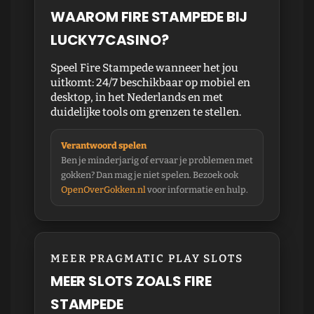
WAAROM FIRE STAMPEDE BIJ
LUCKY7CASINO?
Speel Fire Stampede wanneer het jou
uitkomt: 24/7 beschikbaar op mobiel en
desktop, in het Nederlands en met
duidelijke tools om grenzen te stellen.
Verantwoord spelen
Ben je minderjarig of ervaar je problemen met
gokken? Dan mag je niet spelen. Bezoek ook
OpenOverGokken.nl
voor informatie en hulp.
MEER PRAGMATIC PLAY SLOTS
MEER SLOTS ZOALS FIRE
STAMPEDE