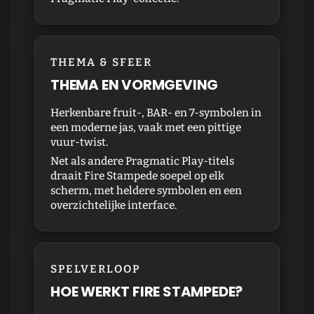
THEMA & SFEER
THEMA EN VORMGEVING
Herkenbare fruit-, BAR- en 7-symbolen in
een moderne jas, vaak met een pittige
vuur-twist.
Net als andere Pragmatic Play-titels
draait Fire Stampede soepel op elk
scherm, met heldere symbolen en een
overzichtelijke interface.
SPELVERLOOP
HOE WERKT FIRE STAMPEDE?