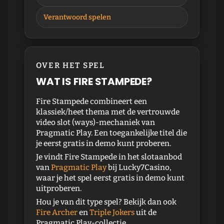
Verantwoord spelen
OVER HET SPEL
WAT IS FIRE STAMPEDE?
Fire Stampede combineert een
klassiek/heet thema met de vertrouwde
video slot (ways)-mechaniek van
Pragmatic Play. Een toegankelijke titel die
je eerst gratis in demo kunt proberen.
Je vindt Fire Stampede in het slotaanbod
van
Pragmatic Play
bij Lucky7Casino,
waar je het spel eerst gratis in demo kunt
uitproberen.
Hou je van dit type spel? Bekijk dan ook
Fire Archer
en
Triple Jokers
uit de
Pragmatic Play-collectie.