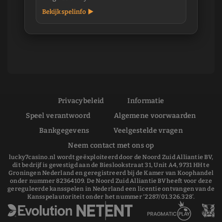
Bekijk spelinfo
▶
Privacybeleid
Informatie
Speel verantwoord
Algemene voorwaarden
Bankgegevens
Veelgestelde vragen
Neem contact met ons op
lucky7casino.nl wordt geëxploiteerd door de Noord Zuid Alliantie BV,
dit bedrijf is gevestigd aan de Bieslookstraat 31, Unit A4, 9731 HH te
Groningen Nederland en geregistreerd bij de Kamer van Koophandel
onder nummer 82364109. De Noord Zuid Alliantie BV heeft voor deze
gereguleerde kansspelen in Nederland een licentie ontvangen van de
Kansspelautoriteit onder het nummer ‘2287/01.326.328’.