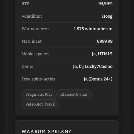
RTP
93,99%
Volatiliteit
Hoog
Winmanieren
1.875 winmanieren
Max. inzet
€999,99
Mobiel spelen
Ja, HTML5
Demo
Ja, bij Lucky7Casino
Free spins-acties
Ja (Bonus 24+)
Pragmatic Play
Klassiek & vuur
Video slot (Ways)
WAAROM SPELEN?