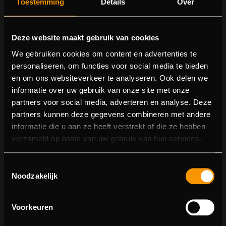
Je speelt het in het casino van
Toestemming
Details
Over
Lucky7Casino en kunt het spel eerst gratis
in demo uitproberen.
Deze website maakt gebruik van cookies
Wat is de RTP en volatiliteit van Fire
We gebruiken cookies om content en advertenties te
Stampede?
personaliseren, om functies voor social media te bieden
Fire Stampede heeft een theoretische RTP
en om ons websiteverkeer te analyseren. Ook delen we
van 93,99% en een hoog volatiliteit. Het
informatie over uw gebruik van onze site met onze
spel speelt met 1.875 winmanieren. Exacte
partners voor social media, adverteren en analyse. Deze
waarden kunnen per inzetoptie verschillen;
controleer altijd de in-game
partners kunnen deze gegevens combineren met andere
spelinformatie.
informatie die u aan ze heeft verstrekt of die ze hebben
verzameld op basis van uw gebruik van hun services.
Kan ik Fire Stampede gratis en op
mobiel spelen?
Toestemmingsselectie
Ja. Fire Stampede is in HTML5 ontwikkeld
Noodzakelijk
en speelt zonder downloads op
smartphone, tablet en desktop. Bij
Lucky7Casino kun je het spel eerst gratis in
Voorkeuren
demo proberen voordat je met echt geld
speelt. Houd er rekening mee dat