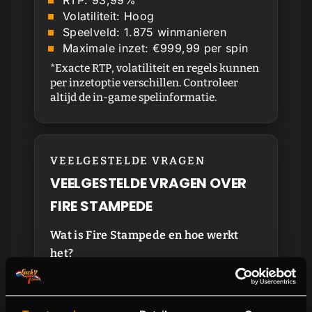
RTP: 93,99%
Volatiliteit: Hoog
Speelveld: 1.875 winmanieren
Maximale inzet: €999,99 per spin
*Exacte RTP, volatiliteit en regels kunnen
per inzetoptie verschillen. Controleer
altijd de in-game spelinformatie.
VEELGESTELDE VRAGEN
VEELGESTELDE VRAGEN OVER
FIRE STAMPEDE
Wat is Fire Stampede en hoe werkt
het?
Fire Stampede is een video slot (ways) van
Pragmatic Play; het werkt met 1.875
winmanieren in plaats van vaste winlijnen.