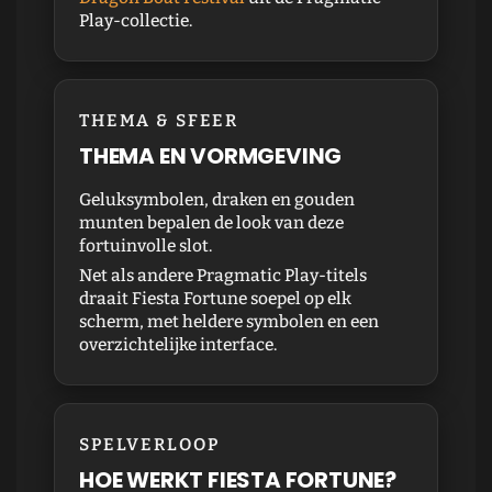
Play-collectie.
THEMA & SFEER
THEMA EN VORMGEVING
Geluksymbolen, draken en gouden
munten bepalen de look van deze
fortuinvolle slot.
Net als andere Pragmatic Play-titels
draait Fiesta Fortune soepel op elk
scherm, met heldere symbolen en een
overzichtelijke interface.
SPELVERLOOP
HOE WERKT FIESTA FORTUNE?