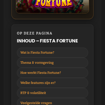
OP DEZE PAGINA
INHOUD – FIESTA FORTUNE
Wat is Fiesta Fortune?
Thema & vormgeving
Hoe werkt Fiesta Fortune?
Welke features zijn er?
RTP & volatiliteit
Veelgestelde vragen