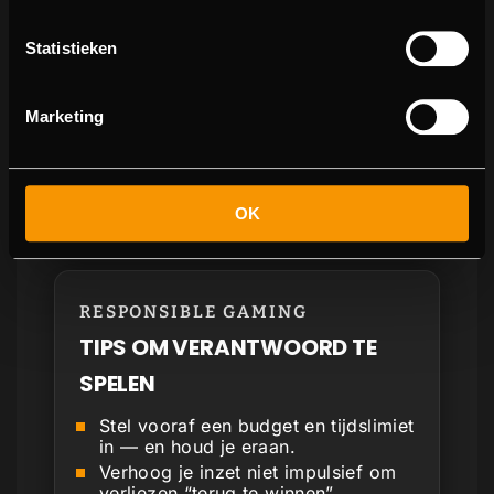
bonusvoorwaarden vallen (Bonus 24+).
Statistieken
Hoe speel ik Fiesta Fortune
verantwoord?
Marketing
Stel vooraf een budget- en tijdslimiet in,
speel alleen met geld dat je kunt missen en
gebruik de stortingslimieten en time-outs
in je Lucky7Casino-account. Hulp nodig?
OK
Kijk op openovergokken.nl.
RESPONSIBLE GAMING
TIPS OM VERANTWOORD TE
SPELEN
Stel vooraf een budget en tijdslimiet
in — en houd je eraan.
Verhoog je inzet niet impulsief om
verliezen “terug te winnen”.