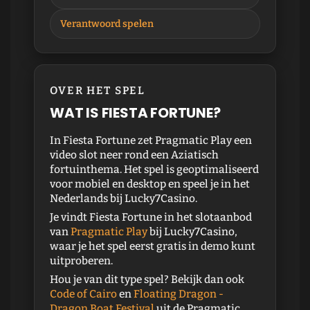
Verantwoord spelen
OVER HET SPEL
WAT IS FIESTA FORTUNE?
In Fiesta Fortune zet Pragmatic Play een
video slot neer rond een Aziatisch
fortuinthema. Het spel is geoptimaliseerd
voor mobiel en desktop en speel je in het
Nederlands bij Lucky7Casino.
Je vindt Fiesta Fortune in het slotaanbod
van
Pragmatic Play
bij Lucky7Casino,
waar je het spel eerst gratis in demo kunt
uitproberen.
Hou je van dit type spel? Bekijk dan ook
Code of Cairo
en
Floating Dragon -
Dragon Boat Festival
uit de Pragmatic