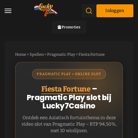
Inloggen
Promoties
Home
>
Spellen
>
Pragmatic Play
>
Fiesta Fortune
PRAGMATIC PLAY • ONLINE SLOT
–
Fiesta Fortune
Pragmatic Play slot bij
Lucky7Casino
Ontdek een Aziatisch fortuinthema in deze
video slot van Pragmatic Play – RTP 94,50%,
met 10 winlijnen.