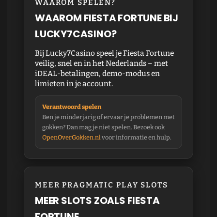
WAAROM SPELEN?
WAAROM FIESTA FORTUNE BIJ
LUCKY7CASINO?
Bij Lucky7Casino speel je Fiesta Fortune
veilig, snel en in het Nederlands – met
iDEAL-betalingen, demo-modus en
limieten in je account.
Verantwoord spelen
Ben je minderjarig of ervaar je problemen met
gokken? Dan mag je niet spelen. Bezoek ook
OpenOverGokken.nl
voor informatie en hulp.
MEER PRAGMATIC PLAY SLOTS
MEER SLOTS ZOALS FIESTA
FORTUNE