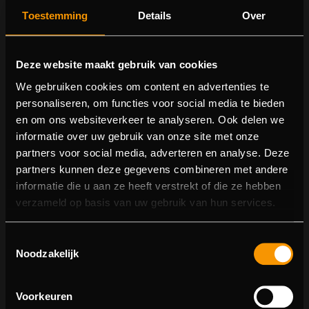
Lucky7Casino en kunt het spel eerst gratis
Toestemming
Details
Over
in demo uitproberen.
Wat is de RTP en volatiliteit van Fiesta
Deze website maakt gebruik van cookies
Fortune?
Fiesta Fortune heeft een theoretische RTP
We gebruiken cookies om content en advertenties te
van 94,50% en een gemiddeld–hoog
personaliseren, om functies voor social media te bieden
volatiliteit. Het spel speelt met 10 winlijnen.
en om ons websiteverkeer te analyseren. Ook delen we
Exacte waarden kunnen per inzetoptie
informatie over uw gebruik van onze site met onze
verschillen; controleer altijd de in-game
partners voor social media, adverteren en analyse. Deze
spelinformatie.
partners kunnen deze gegevens combineren met andere
informatie die u aan ze heeft verstrekt of die ze hebben
Kan ik Fiesta Fortune gratis en op
verzameld op basis van uw gebruik van hun services.
mobiel spelen?
Ja. Fiesta Fortune is in HTML5 ontwikkeld
en speelt zonder downloads op
Toestemmingsselectie
smartphone, tablet en desktop. Bij
Noodzakelijk
Lucky7Casino kun je het spel eerst gratis in
demo proberen voordat je met echt geld
speelt. Houd er rekening mee dat
Voorkeuren
bonusacties voor Fiesta Fortune onder