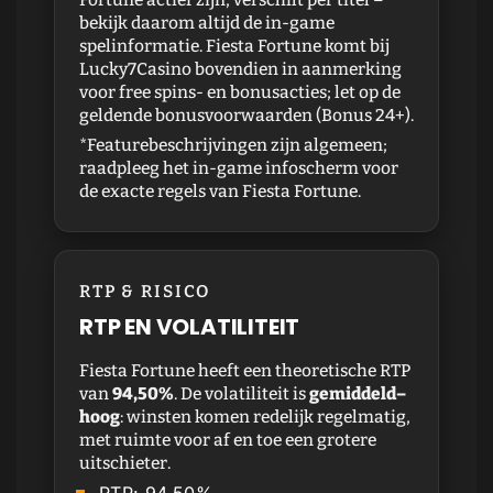
bekijk daarom altijd de in-game
spelinformatie. Fiesta Fortune komt bij
Lucky7Casino bovendien in aanmerking
voor free spins- en bonusacties; let op de
geldende bonusvoorwaarden (Bonus 24+).
*Featurebeschrijvingen zijn algemeen;
raadpleeg het in-game infoscherm voor
de exacte regels van Fiesta Fortune.
RTP & RISICO
RTP EN VOLATILITEIT
Fiesta Fortune heeft een theoretische RTP
van
94,50%
. De volatiliteit is
gemiddeld–
hoog
: winsten komen redelijk regelmatig,
met ruimte voor af en toe een grotere
uitschieter.