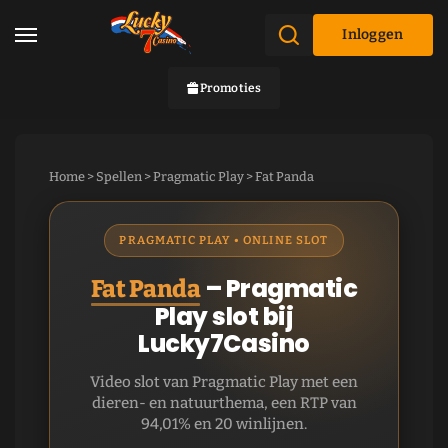
Inloggen
Promoties
Home
>
Spellen
>
Pragmatic Play
>
Fat Panda
PRAGMATIC PLAY • ONLINE SLOT
– Pragmatic
Fat Panda
Play slot bij
Lucky7Casino
Video slot van Pragmatic Play met een
dieren- en natuurthema, een RTP van
94,01% en 20 winlijnen.