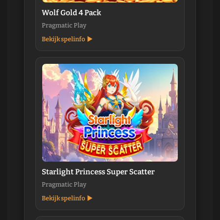
Wolf Gold 4 Pack
Pragmatic Play
Bekijk spelinfo
▶
Starlight Princess Super Scatter
Pragmatic Play
Bekijk spelinfo
▶