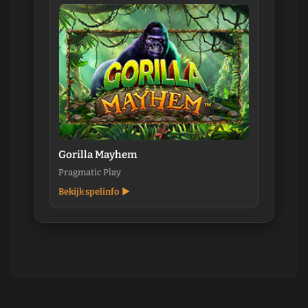
Gorilla Mayhem
Pragmatic Play
Bekijk spelinfo
▶