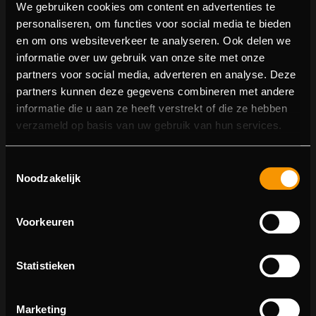
We gebruiken cookies om content en advertenties te
Fat Panda heeft een theoretische RTP van
94,01% en een gemiddeld–hoog volatiliteit.
personaliseren, om functies voor social media te bieden
Het spel speelt met 20 winlijnen. Exacte
en om ons websiteverkeer te analyseren. Ook delen we
waarden kunnen per inzetoptie verschillen;
informatie over uw gebruik van onze site met onze
controleer altijd de in-game
partners voor social media, adverteren en analyse. Deze
spelinformatie.
partners kunnen deze gegevens combineren met andere
informatie die u aan ze heeft verstrekt of die ze hebben
Kan ik Fat Panda gratis en op mobiel
verzameld op basis van uw gebruik van hun services.
spelen?
Ja. Fat Panda is in HTML5 ontwikkeld en
speelt zonder downloads op smartphone,
Toestemmingsselectie
tablet en desktop. Bij Lucky7Casino kun je
Noodzakelijk
het spel eerst gratis in demo proberen
voordat je met echt geld speelt. Houd er
rekening mee dat bonusacties voor Fat
Voorkeuren
Panda onder bonusvoorwaarden vallen
(Bonus 24+).
Statistieken
Hoe speel ik Fat Panda verantwoord?
Stel vooraf een budget- en tijdslimiet in,
Marketing
speel alleen met geld dat je kunt missen en