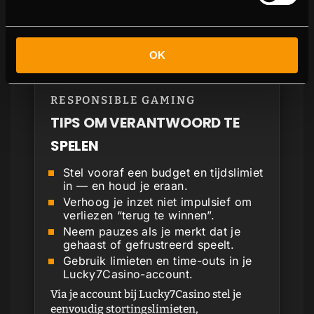
gebruik de stortingslimieten en time-outs
in je Lucky7Casino-account. Hulp nodig?
Kijk op openovergokken.nl.
OK
RESPONSIBLE GAMING
TIPS OM VERANTWOORD TE
SPELEN
Stel vooraf een budget en tijdslimiet
in — en houd je eraan.
Verhoog je inzet niet impulsief om
verliezen “terug te winnen”.
Neem pauzes als je merkt dat je
gehaast of gefrustreerd speelt.
Gebruik limieten en time-outs in je
Lucky7Casino-account.
Via je account bij Lucky7Casino stel je
eenvoudig stortingslimieten,