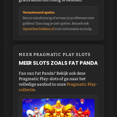
Verantwoord spelen
Ben je minderjarig of ervaar je problemen met
gokken? Dan mag je niet spelen. Bezoek ook
OpenOverGokken.nl
voor informatie en hulp.
MEER PRAGMATIC PLAY SLOTS
MEER SLOTS ZOALS FAT PANDA
Fan van Fat Panda? Bekijk ook deze
Pragmatic Play-slots of ga naar het
volledige aanbod in onze
Pragmatic Play-
collectie
.