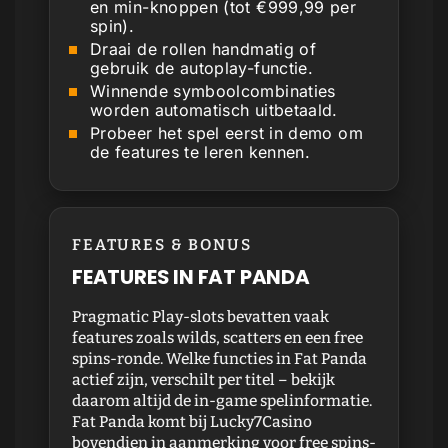
en min-knoppen (tot €999,99 per
spin).
Draai de rollen handmatig of
gebruik de autoplay-functie.
Winnende symboolcombinaties
worden automatisch uitbetaald.
Probeer het spel eerst in demo om
de features te leren kennen.
FEATURES & BONUS
FEATURES IN FAT PANDA
Pragmatic Play-slots bevatten vaak
features zoals wilds, scatters en een free
spins-ronde. Welke functies in Fat Panda
actief zijn, verschilt per titel – bekijk
daarom altijd de in-game spelinformatie.
Fat Panda komt bij Lucky7Casino
bovendien in aanmerking voor free spins-