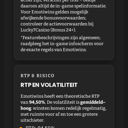
daarom altijd de in-game spelinformatie.
Voor Emotiwins gelden mogelijk
afwijkende bonusvoorwaarden;
controleer de actievoorwaarden bij
Lucky7Casino (Bonus 24+).
*Featurebeschrijvingen zijn algemeen;
raadpleeg het in-game infoscherm voor
de exacte regels van Emotiwins.
RTP & RISICO
RTP EN VOLATILITEIT
Emotiwins heeft een theoretische RTP
van
94,50%
. De volatiliteit is
gemiddeld–
hoog
: winsten komen redelijk regelmatig,
met ruimte voor af en toe een grotere
uitschieter.