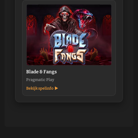
Blade & Fangs
Pragmatic Play
Bekijk spelinfo
▶