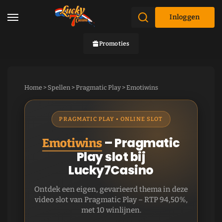
Inloggen
Promoties
Home
>
Spellen
>
Pragmatic Play
>
Emotiwins
PRAGMATIC PLAY • ONLINE SLOT
– Pragmatic
Emotiwins
Play slot bij
Lucky7Casino
Ontdek een eigen, gevarieerd thema in deze
video slot van Pragmatic Play – RTP 94,50%,
met 10 winlijnen.