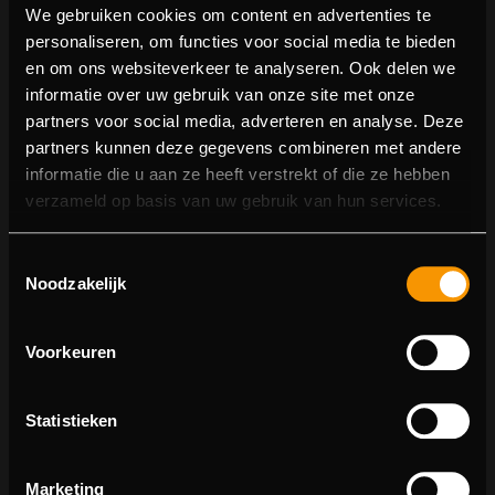
We gebruiken cookies om content en advertenties te
Wat is de RTP en volatiliteit van
personaliseren, om functies voor social media te bieden
Emotiwins?
en om ons websiteverkeer te analyseren. Ook delen we
Emotiwins heeft een theoretische RTP van
informatie over uw gebruik van onze site met onze
94,50% en een gemiddeld–hoog volatiliteit.
partners voor social media, adverteren en analyse. Deze
Het spel speelt met 10 winlijnen. Exacte
partners kunnen deze gegevens combineren met andere
waarden kunnen per inzetoptie verschillen;
informatie die u aan ze heeft verstrekt of die ze hebben
controleer altijd de in-game
spelinformatie.
verzameld op basis van uw gebruik van hun services.
Kan ik Emotiwins gratis en op mobiel
Toestemmingsselectie
spelen?
Noodzakelijk
Ja. Emotiwins is in HTML5 ontwikkeld en
speelt zonder downloads op smartphone,
Voorkeuren
tablet en desktop. Bij Lucky7Casino kun je
het spel eerst gratis in demo proberen
voordat je met echt geld speelt.
Statistieken
Hoe speel ik Emotiwins verantwoord?
Stel vooraf een budget- en tijdslimiet in,
Marketing