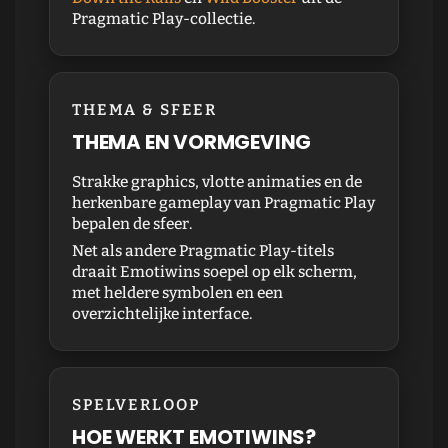
Pragmatic Play-collectie.
THEMA & SFEER
THEMA EN VORMGEVING
Strakke graphics, vlotte animaties en de
herkenbare gameplay van Pragmatic Play
bepalen de sfeer.
Net als andere Pragmatic Play-titels
draait Emotiwins soepel op elk scherm,
met heldere symbolen en een
overzichtelijke interface.
SPELVERLOOP
HOE WERKT EMOTIWINS?