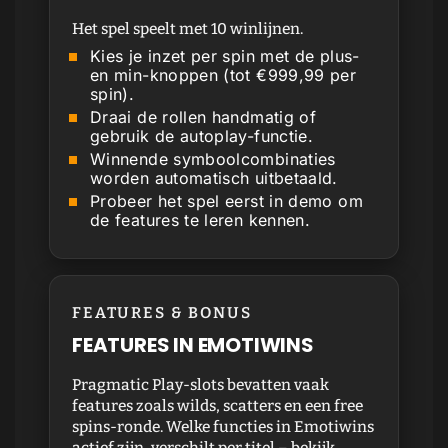
Het spel speelt met 10 winlijnen.
Kies je inzet per spin met de plus-
en min-knoppen (tot €999,99 per
spin).
Draai de rollen handmatig of
gebruik de autoplay-functie.
Winnende symboolcombinaties
worden automatisch uitbetaald.
Probeer het spel eerst in demo om
de features te leren kennen.
FEATURES & BONUS
FEATURES IN EMOTIWINS
Pragmatic Play-slots bevatten vaak
features zoals wilds, scatters en een free
spins-ronde. Welke functies in Emotiwins
actief zijn, verschilt per titel – bekijk