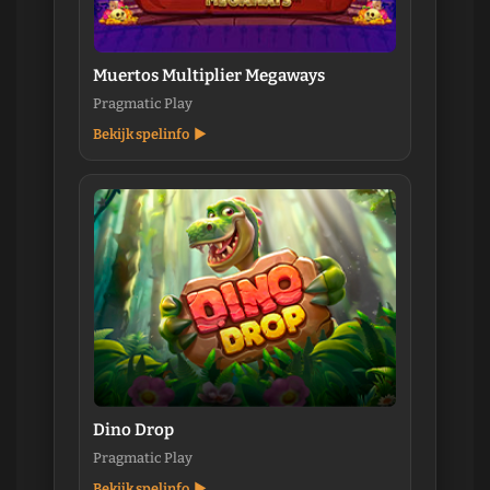
Muertos Multiplier Megaways
Pragmatic Play
Bekijk spelinfo
▶
Dino Drop
Pragmatic Play
Bekijk spelinfo
▶