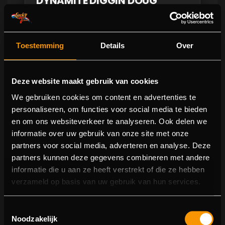
DYNAMITE DIGGIN DOUG
Wat is Dynamite Diggin Doug en hoe
werkt het?
Toestemming
Details
Over
Dynamite Diggin Doug is een video slot van
Pragmatic Play; het speelt met 10 winlijnen.
Je speelt het in het casino van
Lucky7Casino en kunt het spel eerst gratis
Deze website maakt gebruik van cookies
in demo uitproberen.
We gebruiken cookies om content en advertenties te
personaliseren, om functies voor social media te bieden
Wat is de RTP en volatiliteit van
en om ons websiteverkeer te analyseren. Ook delen we
Dynamite Diggin Doug?
informatie over uw gebruik van onze site met onze
Dynamite Diggin Doug heeft een
partners voor social media, adverteren en analyse. Deze
theoretische RTP van 94,52% en een
partners kunnen deze gegevens combineren met andere
gemiddeld–hoog volatiliteit. Het spel speelt
met 10 winlijnen. Exacte waarden kunnen
informatie die u aan ze heeft verstrekt of die ze hebben
per inzetoptie verschillen; controleer altijd
verzameld op basis van uw gebruik van hun services.
de in-game spelinformatie.
Toestemmingsselectie
Kan ik Dynamite Diggin Doug gratis en
Noodzakelijk