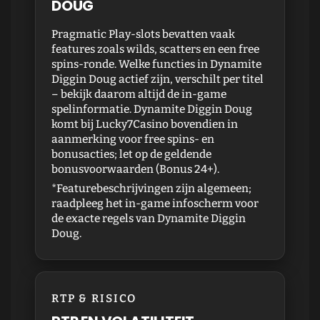
DOUG
Pragmatic Play-slots bevatten vaak
features zoals wilds, scatters en een free
spins-ronde. Welke functies in Dynamite
Diggin Doug actief zijn, verschilt per titel
– bekijk daarom altijd de in-game
spelinformatie. Dynamite Diggin Doug
komt bij Lucky7Casino bovendien in
aanmerking voor free spins- en
bonusacties; let op de geldende
bonusvoorwaarden (Bonus 24+).
*Featurebeschrijvingen zijn algemeen;
raadpleeg het in-game infoscherm voor
de exacte regels van Dynamite Diggin
Doug.
RTP & RISICO