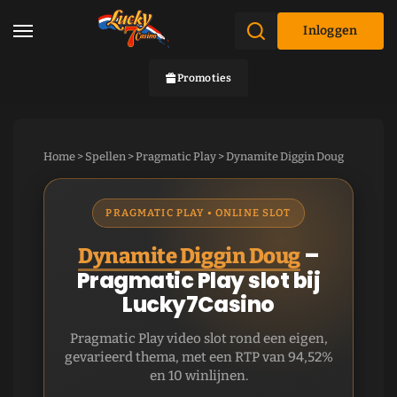
Inloggen
Promoties
Home
>
Spellen
>
Pragmatic Play
>
Dynamite Diggin Doug
PRAGMATIC PLAY • ONLINE SLOT
–
Dynamite Diggin Doug
Pragmatic Play slot bij
Lucky7Casino
Pragmatic Play video slot rond een eigen,
gevarieerd thema, met een RTP van 94,52%
en 10 winlijnen.