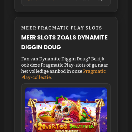
MEER PRAGMATIC PLAY SLOTS
MEER SLOTS ZOALS DYNAMITE
DIGGIN DOUG
Fan van Dynamite Diggin Doug? Bekijk
ook deze Pragmatic Play-slots of ga naar
het volledige aanbod in onze
Pragmatic
Play-collectie
.