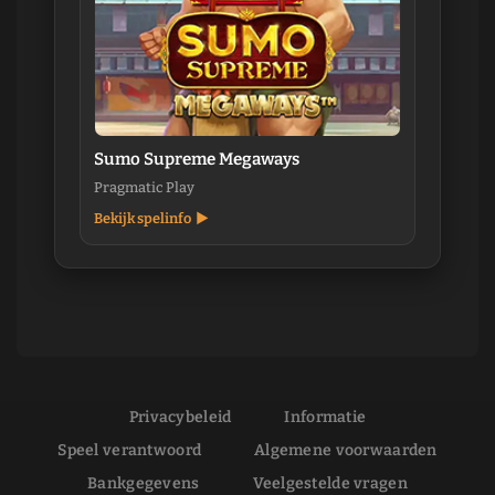
Sumo Supreme Megaways
Pragmatic Play
Bekijk spelinfo
▶
Privacybeleid
Informatie
Speel verantwoord
Algemene voorwaarden
Bankgegevens
Veelgestelde vragen