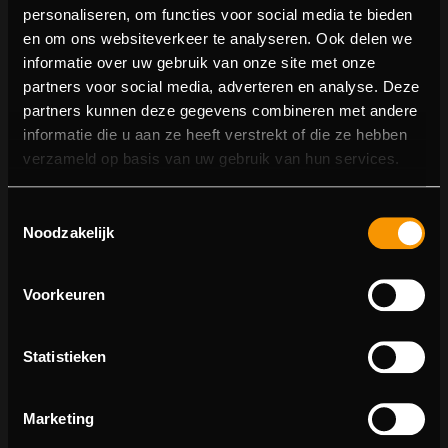
DJ Neko heeft een theoretische RTP van
personaliseren, om functies voor social media te bieden
96,50% en een gemiddeld–hoog volatiliteit.
en om ons websiteverkeer te analyseren. Ook delen we
Het spel speelt met 10 winlijnen. Exacte
informatie over uw gebruik van onze site met onze
waarden kunnen per inzetoptie verschillen;
controleer altijd de in-game
partners voor social media, adverteren en analyse. Deze
spelinformatie.
partners kunnen deze gegevens combineren met andere
informatie die u aan ze heeft verstrekt of die ze hebben
Kan ik DJ Neko gratis en op mobiel
verzameld op basis van uw gebruik van hun services.
spelen?
Ja. DJ Neko is in HTML5 ontwikkeld en
Toestemmingsselectie
speelt zonder downloads op smartphone,
Noodzakelijk
tablet en desktop. Bij Lucky7Casino kun je
het spel eerst gratis in demo proberen
voordat je met echt geld speelt. Houd er
Voorkeuren
rekening mee dat bonusacties voor DJ
Neko onder bonusvoorwaarden vallen
(Bonus 24+).
Statistieken
Hoe speel ik DJ Neko verantwoord?
Marketing
Stel vooraf een budget- en tijdslimiet in,
speel alleen met geld dat je kunt missen en