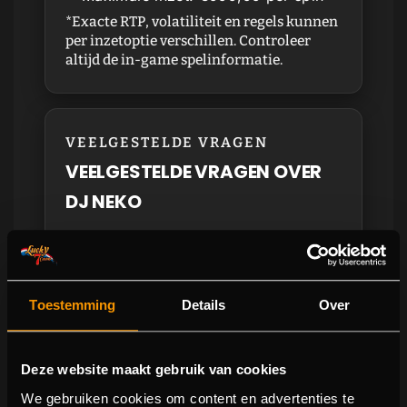
*Exacte RTP, volatiliteit en regels kunnen
per inzetoptie verschillen. Controleer
altijd de in-game spelinformatie.
VEELGESTELDE VRAGEN
VEELGESTELDE VRAGEN OVER
DJ NEKO
Wat is DJ Neko en hoe werkt het?
DJ Neko is een video slot van Pragmatic
Play; het speelt met 10 winlijnen. Je speelt
het in het casino van Lucky7Casino en kunt
Toestemming
Details
Over
het spel eerst gratis in demo uitproberen.
Wat is de RTP en volatiliteit van DJ
Deze website maakt gebruik van cookies
Neko?
We gebruiken cookies om content en advertenties te