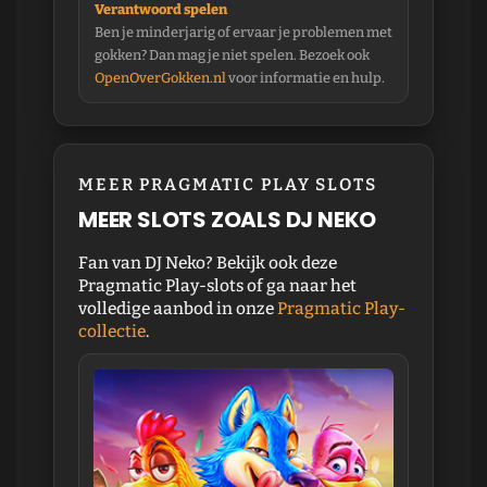
Verantwoord spelen
Ben je minderjarig of ervaar je problemen met
gokken? Dan mag je niet spelen. Bezoek ook
OpenOverGokken.nl
voor informatie en hulp.
MEER PRAGMATIC PLAY SLOTS
MEER SLOTS ZOALS DJ NEKO
Fan van DJ Neko? Bekijk ook deze
Pragmatic Play-slots of ga naar het
volledige aanbod in onze
Pragmatic Play-
collectie
.