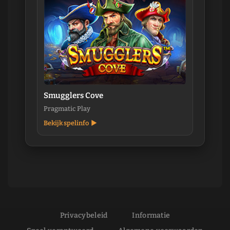
Smugglers Cove
Pragmatic Play
Bekijk spelinfo
▶
Privacybeleid
Informatie