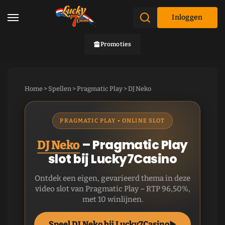
Inloggen
Promoties
Home
>
Spellen
>
Pragmatic Play
>
DJ Neko
PRAGMATIC PLAY • ONLINE SLOT
– Pragmatic Play
DJ Neko
slot bij Lucky7Casino
Ontdek een eigen, gevarieerd thema in deze
video slot van Pragmatic Play – RTP 96,50%,
met 10 winlijnen.
Speel DJ Neko bij Lucky7Casino
▶