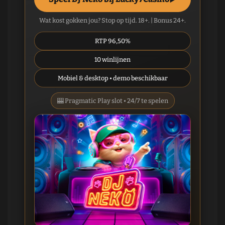
Wat kost gokken jou? Stop op tijd. 18+. | Bonus 24+.
RTP 96,50%
10 winlijnen
Mobiel & desktop • demo beschikbaar
🎰 Pragmatic Play slot • 24/7 te spelen