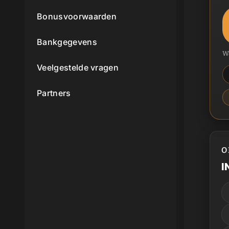
Bonusvoorwaarden
Bankgegevens
Wa
Veelgestelde vragen
Partners
O
I