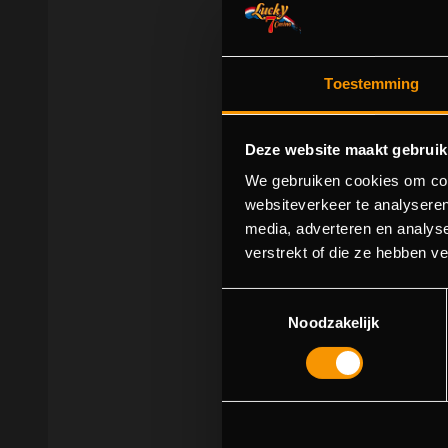
H
Da
i
Toestemming
Deze website maakt gebruik
We gebruiken cookies om cont
websiteverkeer te analyseren
media, adverteren en analys
verstrekt of die ze hebben v
Toestemmingsselectie
F
Noodzakelijk
F
Pr
ee
ac