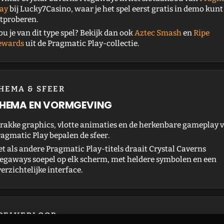
lay
bij Lucky7Casino, waar je het spel eerst gratis in demo kunt
itproberen.
u je van dit type spel? Bekijk dan ook
Aztec Smash
en
Ripe
ewards
uit de Pragmatic Play-collectie.
HEMA & SFEER
HEMA EN VORMGEVING
trakke graphics, vlotte animaties en de herkenbare gameplay 
agmatic Play bepalen de sfeer.
t als andere Pragmatic Play-titels draait Crystal Caverns
egaways soepel op elk scherm, met heldere symbolen en een
erzichtelijke interface.
PELVERLOOP