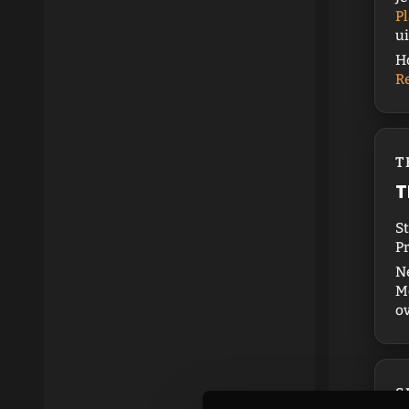
P
u
Ho
R
T
T
S
Pr
Ne
M
ov
S