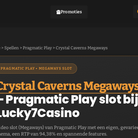
Promoties
e
>
Spellen
>
Pragmatic Play
>
Crystal Caverns Megaways
PRAGMATIC PLAY • MEGAWAYS SLOT
Crystal Caverns Megaway
– Pragmatic Play slot bi
Lucky7Casino
ideo slot (Megaways) van Pragmatic Play met een eigen, gevarie
hema, een RTP van 94,38% en spannende features.