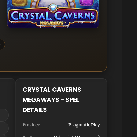
r
CRYSTAL CAVERNS
MEGAWAYS – SPEL
DETAILS
Provider
Pragmatic Play