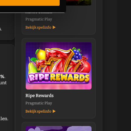
k
 bij
Aztec Smash
Pragmatic Play
Bekijk spelinfo
▶
.
8%
.
kunt
Ripe Rewards
Pragmatic Play
Bekijk spelinfo
▶
len.