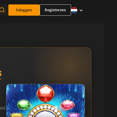
Inloggen
Registreren
s
j
erd