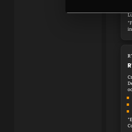
s
a
L
*
i
R
R
C
De
o
*E
Co