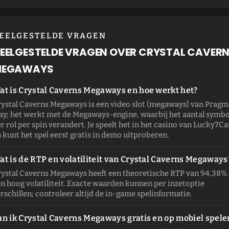
EELGESTELDE VRAGEN
EELGESTELDE VRAGEN OVER CRYSTAL CAVER
EGAWAYS
at is Crystal Caverns Megaways en hoe werkt het?
ystal Caverns Megaways is een video slot (megaways) van Pragm
ay; het werkt met de Megaways-engine, waarbij het aantal symb
r rol per spin verandert. Je speelt het in het casino van Lucky7C
 kunt het spel eerst gratis in demo uitproberen.
at is de RTP en volatiliteit van Crystal Caverns Megaways
ystal Caverns Megaways heeft een theoretische RTP van 94,38%
n hoog volatiliteit. Exacte waarden kunnen per inzetoptie
rschillen; controleer altijd de in-game spelinformatie.
an ik Crystal Caverns Megaways gratis en op mobiel spele