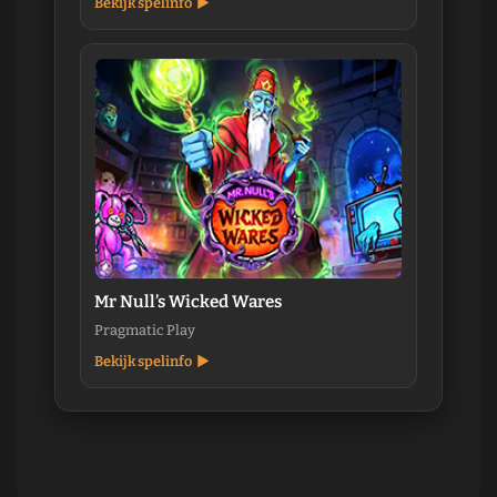
Bekijk spelinfo
▶
Mr Null’s Wicked Wares
Pragmatic Play
Bekijk spelinfo
▶