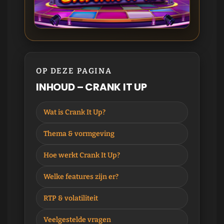
OP DEZE PAGINA
INHOUD – CRANK IT UP
Wat is Crank It Up?
Thema & vormgeving
Hoe werkt Crank It Up?
Welke features zijn er?
RTP & volatiliteit
Veelgestelde vragen