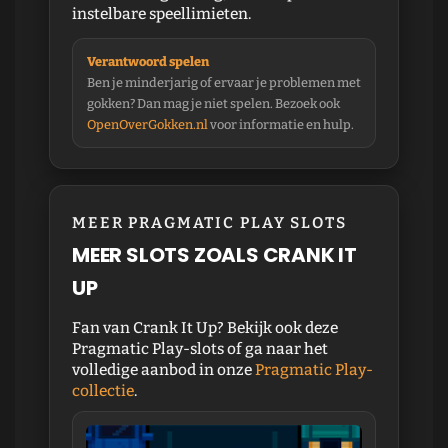
instelbare speellimieten.
Verantwoord spelen
Ben je minderjarig of ervaar je problemen met
gokken? Dan mag je niet spelen. Bezoek ook
OpenOverGokken.nl
voor informatie en hulp.
MEER PRAGMATIC PLAY SLOTS
MEER SLOTS ZOALS CRANK IT
UP
Fan van Crank It Up? Bekijk ook deze
Pragmatic Play-slots of ga naar het
volledige aanbod in onze
Pragmatic Play-
collectie
.