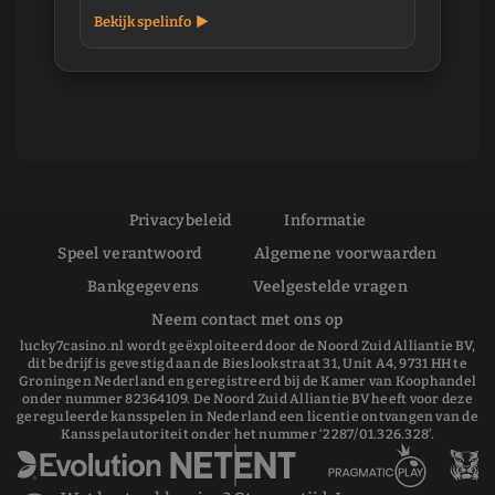
Bekijk spelinfo
▶
Privacybeleid
Informatie
Speel verantwoord
Algemene voorwaarden
Bankgegevens
Veelgestelde vragen
Neem contact met ons op
lucky7casino.nl wordt geëxploiteerd door de Noord Zuid Alliantie BV,
dit bedrijf is gevestigd aan de Bieslookstraat 31, Unit A4, 9731 HH te
Groningen Nederland en geregistreerd bij de Kamer van Koophandel
onder nummer 82364109. De Noord Zuid Alliantie BV heeft voor deze
gereguleerde kansspelen in Nederland een licentie ontvangen van de
Kansspelautoriteit onder het nummer ‘2287/01.326.328’.