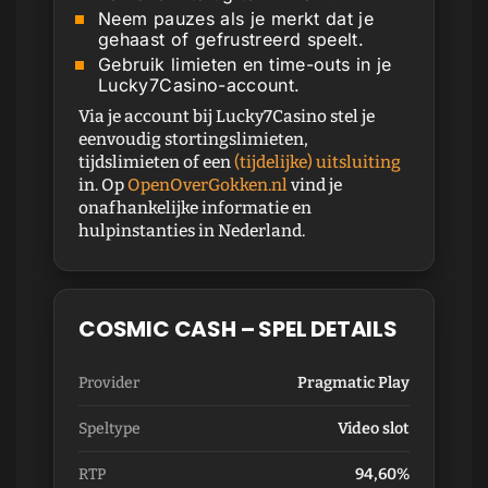
Neem pauzes als je merkt dat je
gehaast of gefrustreerd speelt.
Gebruik limieten en time-outs in je
Lucky7Casino-account.
Via je account bij Lucky7Casino stel je
eenvoudig stortingslimieten,
tijdslimieten of een
(tijdelijke) uitsluiting
in. Op
OpenOverGokken.nl
vind je
onafhankelijke informatie en
hulpinstanties in Nederland.
COSMIC CASH – SPEL DETAILS
Provider
Pragmatic Play
Speltype
Video slot
RTP
94,60%