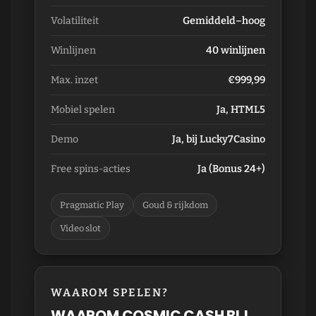
Volatiliteit
Gemiddeld–hoog
Winlijnen
40 winlijnen
Max. inzet
€999,99
Mobiel spelen
Ja, HTML5
Demo
Ja, bij Lucky7Casino
Free spins-acties
Ja (Bonus 24+)
Pragmatic Play
Goud & rijkdom
Video slot
WAAROM SPELEN?
WAAROM COSMIC CASH BIJ