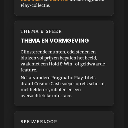
Play-collectie.
THEMA & SFEER
THEMA EN VORMGEVING
Glinsterende munten, edelstenen en
kluizen vol prijzen bepalen het beeld,
vaak met een Hold & Win- of geldwaarde-
feature.
Net als andere Pragmatic Play-titels
draait Cosmic Cash soepel op elk scherm,
met heldere symbolen en een
overzichtelijke interface.
SPELVERLOOP