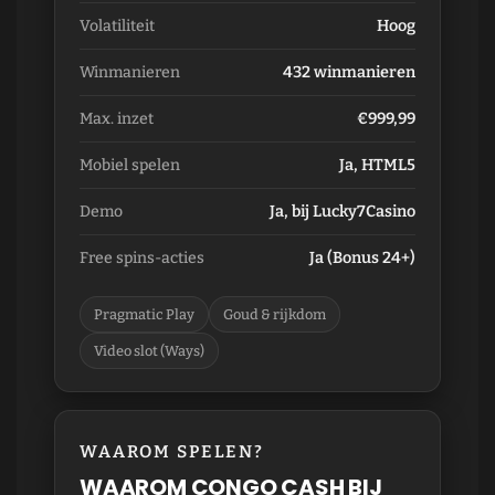
Volatiliteit
Hoog
Winmanieren
432 winmanieren
Max. inzet
€999,99
Mobiel spelen
Ja, HTML5
Demo
Ja, bij Lucky7Casino
Free spins-acties
Ja (Bonus 24+)
Pragmatic Play
Goud & rijkdom
Video slot (Ways)
WAAROM SPELEN?
WAAROM CONGO CASH BIJ