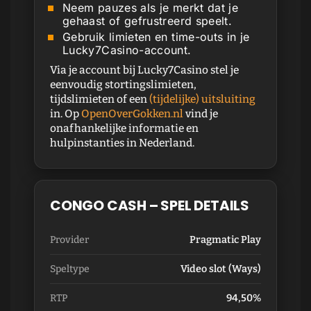
Neem pauzes als je merkt dat je
gehaast of gefrustreerd speelt.
Gebruik limieten en time-outs in je
Lucky7Casino-account.
Via je account bij Lucky7Casino stel je
eenvoudig stortingslimieten,
tijdslimieten of een
(tijdelijke) uitsluiting
in. Op
OpenOverGokken.nl
vind je
onafhankelijke informatie en
hulpinstanties in Nederland.
CONGO CASH – SPEL DETAILS
Provider
Pragmatic Play
Speltype
Video slot (Ways)
RTP
94,50%