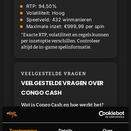
RTP: 94,50%
Volatiliteit: Hoog
Speelveld: 432 winmanieren
Maximale inzet: €999,99 per spin
*Exacte RTP, volatiliteit en regels kunnen
per inzetoptie verschillen. Controleer
altijd de in-game spelinformatie.
VEELGESTELDE VRAGEN
VEELGESTELDE VRAGEN OVER
CONGO CASH
Wat is Congo Cash en hoe werkt het?
Congo Cash is een video slot (ways) van
Pragmatic Play; het werkt met 432
winmanieren in plaats van vaste winlijnen.
Je speelt het in het casino van
Toestemming
Details
Over