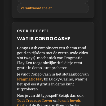
Verantwoord spelen
OVER HET SPEL
WAT IS CONGO CASH?
Congo Cash combineert een thema rond
goud en rijkdom met de vertrouwde video
slot (ways)-mechaniek van Pragmatic
Play. Een toegankelijke titel die je eerst
gratis in demo kunt proberen.
Je vindt Congo Cash in het slotaanbod van
Pragmatic Play
bij Lucky7Casino, waar je
het spel eerst gratis in demo kunt
uitproberen.
Hou je van dit type spel? Bekijk dan ook
Tut’s Treasure Tower
en
Joker’s Jewels
Cash
uit de Pragmatic Play-collectie.