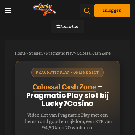
Inloggen
Promoties
Home
>
Spellen
>
Pragmatic Play
>
Colossal Cash Zone
PRAGMATIC PLAY • ONLINE SLOT
–
Colossal Cash Zone
Pragmatic Play slot bij
Lucky7Casino
Video slot van Pragmatic Play met een
thema rond goud en rijkdom, een RTP van
94,50% en 20 winlijnen.