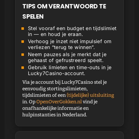
TIPS OM VERANTWOORD TE
SPELEN
Stel vooraf een budget en tijdslimiet
in — en houd je eraan.
Verhoog je inzet niet impulsief om
verliezen “terug te winnen”.
Neem pauzes als je merkt dat je
gehaast of gefrustreerd speelt.
Gebruik limieten en time-outs in je
Lucky7Casino-account.
Via je account bij Lucky7Casino stel je
eenvoudig stortingslimieten,
tijdslimieten of een
(tijdelijke) uitsluiting
in. Op
OpenOverGokken.nl
vind je
onafhankelijke informatie en
hulpinstanties in Nederland.