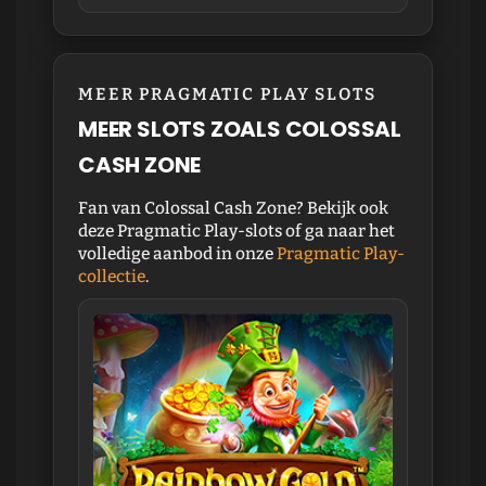
MEER PRAGMATIC PLAY SLOTS
MEER SLOTS ZOALS COLOSSAL
CASH ZONE
Fan van Colossal Cash Zone? Bekijk ook
deze Pragmatic Play-slots of ga naar het
volledige aanbod in onze
Pragmatic Play-
collectie
.