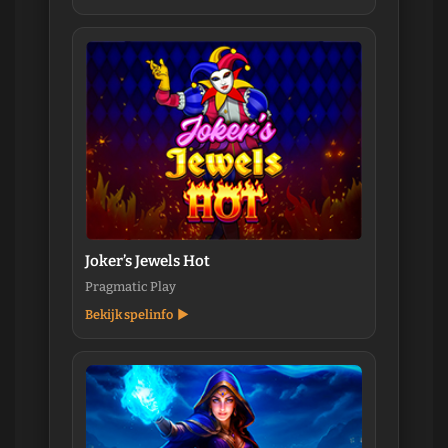
Joker’s Jewels Hot
Pragmatic Play
Bekijk spelinfo
▶