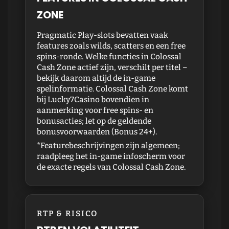
ZONE
Pragmatic Play-slots bevatten vaak
features zoals wilds, scatters en een free
spins-ronde. Welke functies in Colossal
Cash Zone actief zijn, verschilt per titel –
bekijk daarom altijd de in-game
spelinformatie. Colossal Cash Zone komt
bij Lucky7Casino bovendien in
aanmerking voor free spins- en
bonusacties; let op de geldende
bonusvoorwaarden (Bonus 24+).
*Featurebeschrijvingen zijn algemeen;
raadpleeg het in-game infoscherm voor
de exacte regels van Colossal Cash Zone.
RTP & RISICO