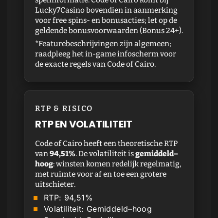
Lucky7Casino bovendien in aanmerking
voor free spins- en bonusacties; let op de
geldende bonusvoorwaarden (Bonus 24+).
*Featurebeschrijvingen zijn algemeen;
raadpleeg het in-game infoscherm voor
de exacte regels van Code of Cairo.
RTP & RISICO
RTP EN VOLATILITEIT
Code of Cairo heeft een theoretische RTP
van
94,51%
. De volatiliteit is
gemiddeld–
hoog
: winsten komen redelijk regelmatig,
met ruimte voor af en toe een grotere
uitschieter.
RTP: 94,51%
Volatiliteit: Gemiddeld–hoog