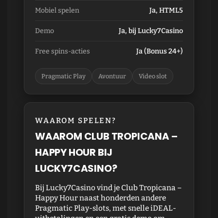
Mobiel spelen
Ja, HTML5
Demo
Ja, bij Lucky7Casino
Free spins-acties
Ja (Bonus 24+)
Pragmatic Play
Avontuur
Video slot
WAAROM SPELEN?
WAAROM CLUB TROPICANA –
HAPPY HOUR BIJ
LUCKY7CASINO?
Bij Lucky7Casino vind je Club Tropicana –
Happy Hour naast honderden andere
Pragmatic Play-slots, met snelle iDEAL-