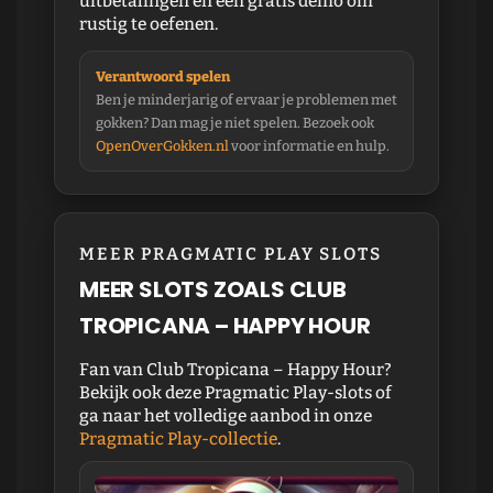
uitbetalingen en een gratis demo om
rustig te oefenen.
Verantwoord spelen
Ben je minderjarig of ervaar je problemen met
gokken? Dan mag je niet spelen. Bezoek ook
OpenOverGokken.nl
voor informatie en hulp.
MEER PRAGMATIC PLAY SLOTS
MEER SLOTS ZOALS CLUB
TROPICANA – HAPPY HOUR
Fan van Club Tropicana – Happy Hour?
Bekijk ook deze Pragmatic Play-slots of
ga naar het volledige aanbod in onze
Pragmatic Play-collectie
.