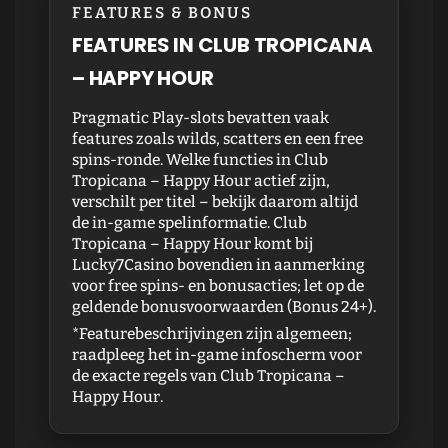
FEATURES & BONUS
FEATURES IN CLUB TROPICANA
– HAPPY HOUR
Pragmatic Play-slots bevatten vaak
features zoals wilds, scatters en een free
spins-ronde. Welke functies in Club
Tropicana – Happy Hour actief zijn,
verschilt per titel – bekijk daarom altijd
de in-game spelinformatie. Club
Tropicana – Happy Hour komt bij
Lucky7Casino bovendien in aanmerking
voor free spins- en bonusacties; let op de
geldende bonusvoorwaarden (Bonus 24+).
*Featurebeschrijvingen zijn algemeen;
raadpleeg het in-game infoscherm voor
de exacte regels van Club Tropicana –
Happy Hour.