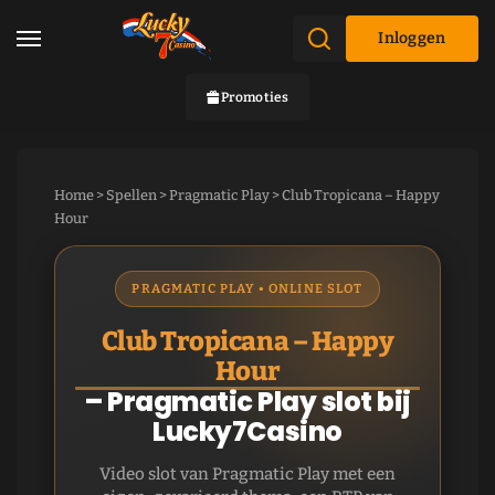
Inloggen
Promoties
Home
>
Spellen
>
Pragmatic Play
>
Club Tropicana – Happy
Hour
PRAGMATIC PLAY • ONLINE SLOT
Club Tropicana – Happy
Hour
– Pragmatic Play slot bij
Lucky7Casino
Video slot van Pragmatic Play met een