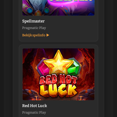
Spellmaster
Pragmatic Play
Bekijk spelinfo
▶
Red Hot Luck
Pragmatic Play