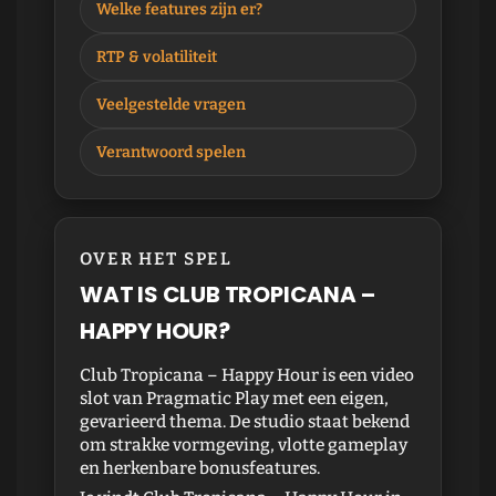
Welke features zijn er?
RTP & volatiliteit
Veelgestelde vragen
Verantwoord spelen
OVER HET SPEL
WAT IS CLUB TROPICANA –
HAPPY HOUR?
Club Tropicana – Happy Hour is een video
slot van Pragmatic Play met een eigen,
gevarieerd thema. De studio staat bekend
om strakke vormgeving, vlotte gameplay
en herkenbare bonusfeatures.