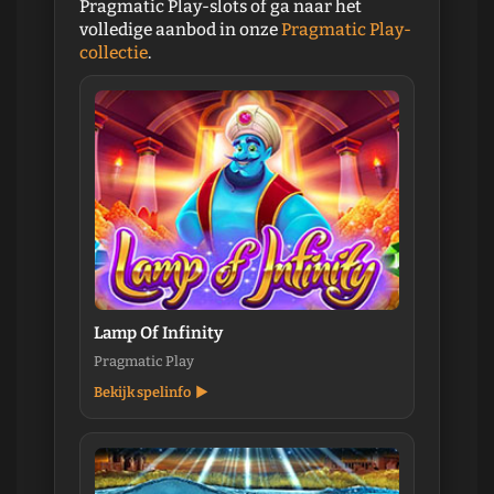
Pragmatic Play-slots of ga naar het
volledige aanbod in onze
Pragmatic Play-
collectie
.
Lamp Of Infinity
Pragmatic Play
Bekijk spelinfo
▶