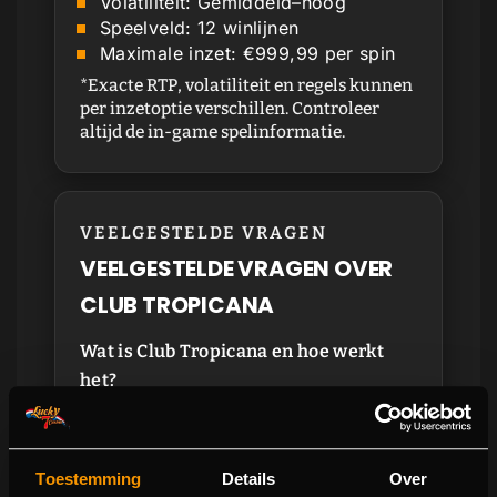
Volatiliteit: Gemiddeld–hoog
Speelveld: 12 winlijnen
Maximale inzet: €999,99 per spin
*Exacte RTP, volatiliteit en regels kunnen
per inzetoptie verschillen. Controleer
altijd de in-game spelinformatie.
VEELGESTELDE VRAGEN
VEELGESTELDE VRAGEN OVER
CLUB TROPICANA
Wat is Club Tropicana en hoe werkt
het?
Club Tropicana is een video slot van
Pragmatic Play; het speelt met 12 winlijnen.
Je speelt het in het casino van
Lucky7Casino en kunt het spel eerst gratis
Toestemming
Details
Over