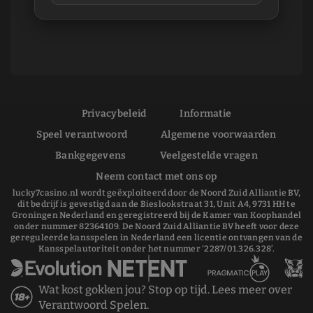
Privacybeleid
Informatie
Speel verantwoord
Algemene voorwaarden
Bankgegevens
Veelgestelde vragen
Neem contact met ons op
lucky7casino.nl wordt geëxploiteerd door de Noord Zuid Alliantie BV,
dit bedrijf is gevestigd aan de Bieslookstraat 31, Unit A4, 9731 HH te
Groningen Nederland en geregistreerd bij de Kamer van Koophandel
onder nummer 82364109. De Noord Zuid Alliantie BV heeft voor deze
gereguleerde kansspelen in Nederland een licentie ontvangen van de
Kansspelautoriteit onder het nummer ‘2287/01.326.328’.
Wat kost gokken jou? Stop op tijd. Lees meer over
Verantwoord Spelen
.