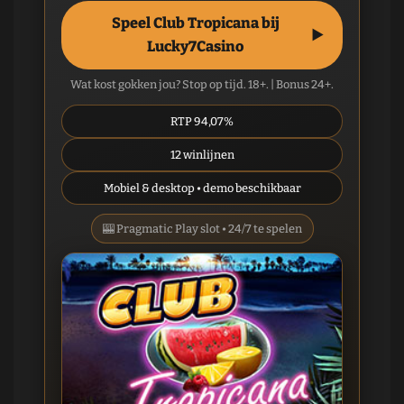
Speel Club Tropicana bij
▶
Lucky7Casino
Wat kost gokken jou? Stop op tijd. 18+. | Bonus 24+.
RTP 94,07%
12 winlijnen
Mobiel & desktop • demo beschikbaar
🎰 Pragmatic Play slot • 24/7 te spelen