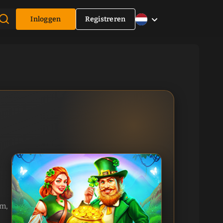
Inloggen
Registreren
om,