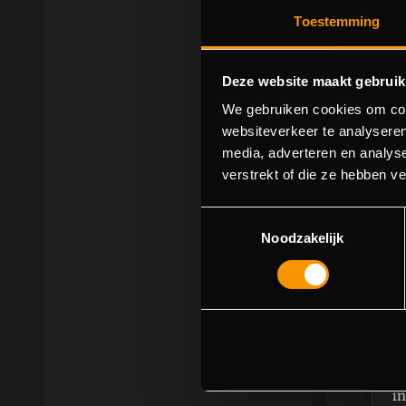
Toestemming
Deze website maakt gebruik
We gebruiken cookies om cont
websiteverkeer te analyseren
media, adverteren en analys
verstrekt of die ze hebben v
F
Toestemmingsselectie
F
Noodzakelijk
Pr
ee
ve
V
c
*
in