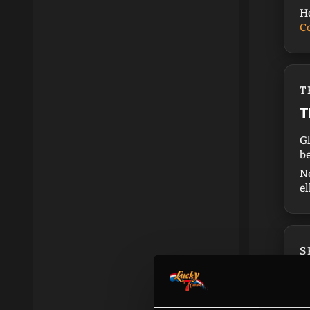
Ho
C
T
T
Gl
be
Ne
el
S
H
He