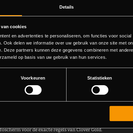
Kies je inzet per spin met de plus- en min-knoppen (tot
Details
€999,99 per spin).
Draai de rollen handmatig of gebruik de autoplay-functi
Winnende symboolcombinaties worden automatisch
 van cookies
uitbetaald.
Probeer het spel eerst in demo om de features te leren
ent en advertenties te personaliseren, om functies voor social
kennen.
. Ook delen we informatie over uw gebruik van onze site met on
e. Deze partners kunnen deze gegevens combineren met andere i
erzameld op basis van uw gebruik van hun services.
EATURES & BONUS
EATURES IN CLOVER GOLD
Voorkeuren
Statistieken
agmatic Play-slots bevatten vaak features zoals wilds, scatter
n free spins-ronde. Welke functies in Clover Gold actief zijn,
rschilt per titel – bekijk daarom altijd de in-game spelinforma
oor Clover Gold gelden mogelijk afwijkende bonusvoorwaarde
ontroleer de actievoorwaarden bij Lucky7Casino (Bonus 24+).
Featurebeschrijvingen zijn algemeen; raadpleeg het in-game
foscherm voor de exacte regels van Clover Gold.