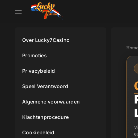
Over Lucky7Casino
Hom
Promoties
Privacybeleid
Speel Verantwoord
Algemene voorwaarden
Klachtenprocedure
V
Cookiebeleid
e