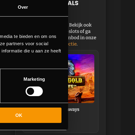
MEER SLOTS ZOALS
Over
CLOVER GOLD
e.
Fan van Clover Gold? Bekijk ook
deze Pragmatic Play-slots of ga
 media te bieden en om ons
naar het volledige aanbod in onze
Pragmatic Play-collectie
.
ze partners voor social
nformatie die u aan ze heeft
Marketing
s en
tie.
Mustang Gold Megaways
n;
OK
Pragmatic Play
Bekijk spelinfo
▶