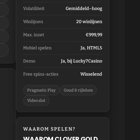
Volatiliteit
Gemiddeld–hoog
Winlijnen
20 winlijnen
Max. inzet
€999,99
Mobiel spelen
Ja, HTML5
Demo
Ja, bij Lucky7Casino
Free spins-acties
Wisselend
Pragmatic Play
Goud & rijkdom
Video slot
WAAROM SPELEN?
WAAROM CLOVER GOLD