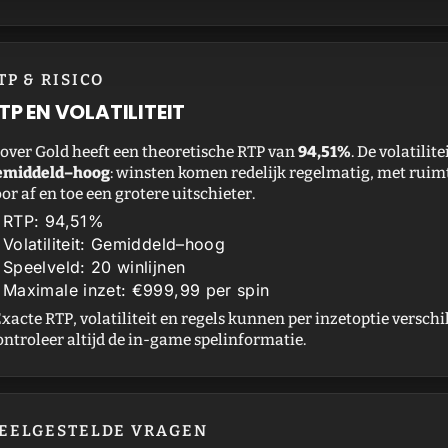
TP & RISICO
TP EN VOLATILITEIT
over Gold heeft een theoretische RTP van
94,51%
. De volatilitei
emiddeld–hoog
: winsten komen redelijk regelmatig, met ruim
or af en toe een grotere uitschieter.
RTP: 94,51%
Volatiliteit: Gemiddeld–hoog
Speelveld: 20 winlijnen
Maximale inzet: €999,99 per spin
xacte RTP, volatiliteit en regels kunnen per inzetoptie verschil
ntroleer altijd de in-game spelinformatie.
EELGESTELDE VRAGEN