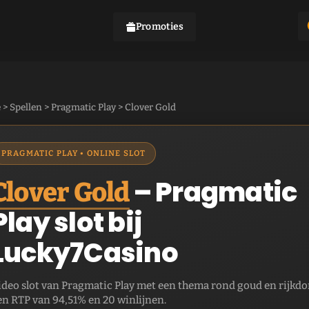
Promoties
e
>
Spellen
>
Pragmatic Play
>
Clover Gold
PRAGMATIC PLAY • ONLINE SLOT
– Pragmatic
Clover Gold
Play slot bij
Lucky7Casino
ideo slot van Pragmatic Play met een thema rond goud en rijkd
en RTP van 94,51% en 20 winlijnen.