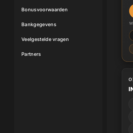
Bonusvoorwaarden
Wa
Bankgegevens
Veelgestelde vragen
Partners
O
I