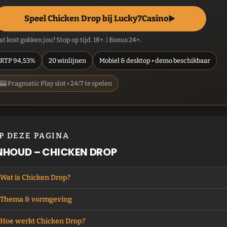
Speel Chicken Drop bij Lucky7Casino
▶
t kost gokken jou? Stop op tijd. 18+. | Bonus 24+.
RTP 94,53%
20 winlijnen
Mobiel & desktop • demo beschikbaar
🎰 Pragmatic Play slot • 24/7 te spelen
P DEZE PAGINA
NHOUD – CHICKEN DROP
Wat is Chicken Drop?
Thema & vormgeving
Hoe werkt Chicken Drop?