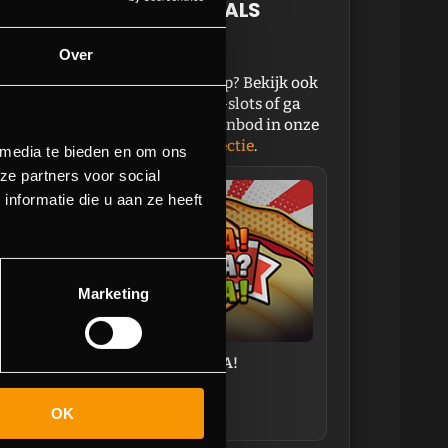
MEER SLOTS ZOALS
CHICKEN DROP
Over
e.
Fan van Chicken Drop? Bekijk ook
deze Pragmatic Play-slots of ga
naar het volledige aanbod in onze
Pragmatic Play-collectie
.
 media te bieden en om ons
ze partners voor social
nformatie die u aan ze heeft
Marketing
s en
tie.
PIZZA! PIZZA? PIZZA!
Pragmatic Play
OK
Bekijk spelinfo
▶