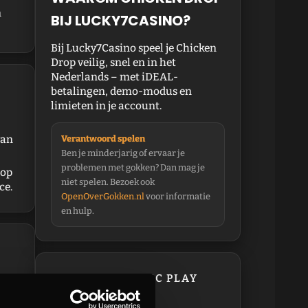
n
BIJ LUCKY7CASINO?
Bij Lucky7Casino speel je Chicken
Drop veilig, snel en in het
Nederlands – met iDEAL-
betalingen, demo-modus en
limieten in je account.
van
Verantwoord spelen
Ben je minderjarig of ervaar je
problemen met gokken? Dan mag je
 op
niet spelen. Bezoek ook
ce.
OpenOverGokken.nl
voor informatie
en hulp.
MEER PRAGMATIC PLAY
SLOTS