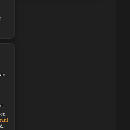
e
aan.
t.
ten,
n.nl
d.