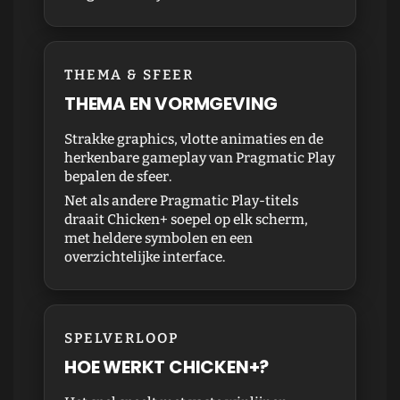
THEMA & SFEER
THEMA EN VORMGEVING
Strakke graphics, vlotte animaties en de
herkenbare gameplay van Pragmatic Play
bepalen de sfeer.
Net als andere Pragmatic Play-titels
draait Chicken+ soepel op elk scherm,
met heldere symbolen en een
overzichtelijke interface.
SPELVERLOOP
HOE WERKT CHICKEN+?