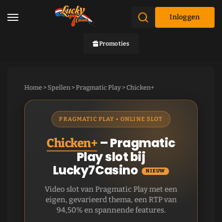
Inloggen
Promoties
Home
>
Spellen
>
Pragmatic Play
>
Chicken+
PRAGMATIC PLAY • ONLINE SLOT
– Pragmatic
Chicken+
Play slot bij
Lucky7Casino
NIEUW
Video slot van Pragmatic Play met een
eigen, gevarieerd thema, een RTP van
94,50% en spannende features.