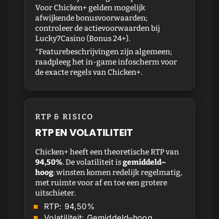
Voor Chicken+ gelden mogelijk
afwijkende bonusvoorwaarden;
controleer de actievoorwaarden bij
Lucky7Casino (Bonus 24+).
*Featurebeschrijvingen zijn algemeen;
raadpleeg het in-game infoscherm voor
de exacte regels van Chicken+.
RTP & RISICO
RTP EN VOLATILITEIT
Chicken+ heeft een theoretische RTP van
94,50%
. De volatiliteit is
gemiddeld–
hoog
: winsten komen redelijk regelmatig,
met ruimte voor af en toe een grotere
uitschieter.
RTP: 94,50%
Volatiliteit: Gemiddeld–hoog