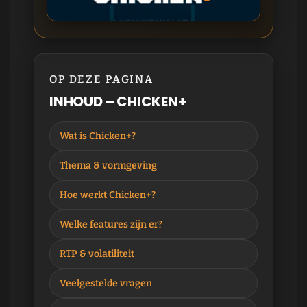
OP DEZE PAGINA
INHOUD – CHICKEN+
Wat is Chicken+?
Thema & vormgeving
Hoe werkt Chicken+?
Welke features zijn er?
RTP & volatiliteit
Veelgestelde vragen