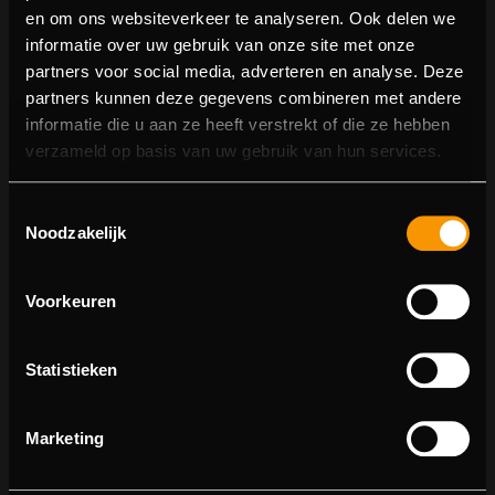
en om ons websiteverkeer te analyseren. Ook delen we
Chicken+?
informatie over uw gebruik van onze site met onze
Chicken+ heeft een theoretische RTP van
partners voor social media, adverteren en analyse. Deze
94,50% en een gemiddeld–hoog volatiliteit.
partners kunnen deze gegevens combineren met andere
Exacte waarden kunnen per inzetoptie
verschillen; controleer altijd de in-game
informatie die u aan ze heeft verstrekt of die ze hebben
spelinformatie.
verzameld op basis van uw gebruik van hun services.
Kan ik Chicken+ gratis en op mobiel
Toestemmingsselectie
spelen?
Noodzakelijk
Ja. Chicken+ is in HTML5 ontwikkeld en
speelt zonder downloads op smartphone,
tablet en desktop. Bij Lucky7Casino kun je
Voorkeuren
het spel eerst gratis in demo proberen
voordat je met echt geld speelt.
Statistieken
Hoe speel ik Chicken+ verantwoord?
Stel vooraf een budget- en tijdslimiet in,
Marketing
speel alleen met geld dat je kunt missen en
gebruik de stortingslimieten en time-outs
in je Lucky7Casino-account. Hulp nodig?