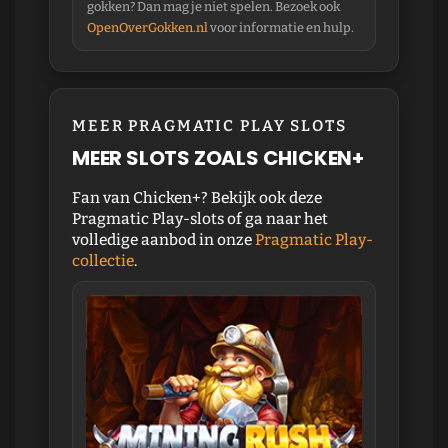
gokken? Dan mag je niet spelen. Bezoek ook
OpenOverGokken.nl
voor informatie en hulp.
MEER PRAGMATIC PLAY SLOTS
MEER SLOTS ZOALS CHICKEN+
Fan van Chicken+? Bekijk ook deze
Pragmatic Play-slots of ga naar het
volledige aanbod in onze
Pragmatic Play-
collectie
.