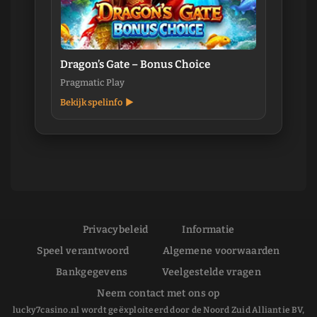
Dragon’s Gate – Bonus Choice
Pragmatic Play
Bekijk spelinfo
▶
Privacybeleid
Informatie
Speel verantwoord
Algemene voorwaarden
Bankgegevens
Veelgestelde vragen
Neem contact met ons op
lucky7casino.nl wordt geëxploiteerd door de Noord Zuid Alliantie BV,