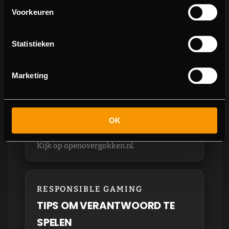
smartphone, tablet en desktop. Bij
Voorkeuren
Lucky7Casino kun je het spel eerst gratis in
demo proberen voordat je met echt geld
speelt. Houd er rekening mee dat
bonusacties voor Chests of Cai Shen onder
Statistieken
bonusvoorwaarden vallen (Bonus 24+).
Marketing
Hoe speel ik Chests of Cai Shen
verantwoord?
Stel vooraf een budget- en tijdslimiet in,
speel alleen met geld dat je kunt missen en
OK
gebruik de stortingslimieten en time-outs
in je Lucky7Casino-account. Hulp nodig?
Kijk op openovergokken.nl.
RESPONSIBLE GAMING
TIPS OM VERANTWOORD TE
SPELEN