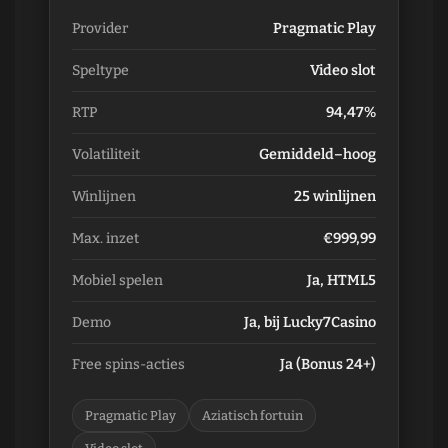
Provider
Pragmatic Play
Speltype
Video slot
RTP
94,47%
Volatiliteit
Gemiddeld–hoog
Winlijnen
25 winlijnen
Max. inzet
€999,99
Mobiel spelen
Ja, HTML5
Demo
Ja, bij Lucky7Casino
Free spins-acties
Ja (Bonus 24+)
Pragmatic Play
Aziatisch fortuin