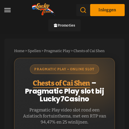
Inloggen
Promoties
Home
>
Spellen
>
Pragmatic Play
>
Chests of Cai Shen
PRAGMATIC PLAY • ONLINE SLOT
–
Chests of Cai Shen
Pragmatic Play slot bij
Lucky7Casino
Pragmatic Play video slot rond een
Aziatisch fortuinthema, met een RTP van
94,47% en 25 winlijnen.