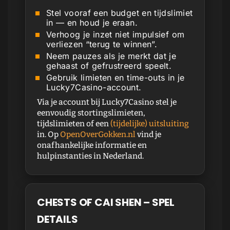
Stel vooraf een budget en tijdslimiet
in — en houd je eraan.
Verhoog je inzet niet impulsief om
verliezen “terug te winnen”.
Neem pauzes als je merkt dat je
gehaast of gefrustreerd speelt.
Gebruik limieten en time-outs in je
Lucky7Casino-account.
Via je account bij Lucky7Casino stel je
eenvoudig stortingslimieten,
tijdslimieten of een
(tijdelijke) uitsluiting
in. Op
OpenOverGokken.nl
vind je
onafhankelijke informatie en
hulpinstanties in Nederland.
CHESTS OF CAI SHEN – SPEL
DETAILS