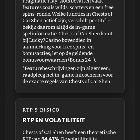
Pragmatic Play-slots bevatten vaak
features zoals wilds, scatters en een free
spins-ronde. Welke functies in Chests of
Cai Shen actief zijn, verschilt per titel –
bekijk daarom altijd de in-game
spelinformatie. Chests of Cai Shen komt
bij Lucky7Casino bovendien in
aanmerking voor free spins- en
bonusacties; let op de geldende
bonusvoorwaarden (Bonus 24+).
*Featurebeschrijvingen zijn algemeen;
raadpleeg het in-game infoscherm voor
de exacte regels van Chests of Cai Shen.
RTP & RISICO
RTP EN VOLATILITEIT
Chests of Cai Shen heeft een theoretische
RTP van
94,47%
. De volatiliteit is