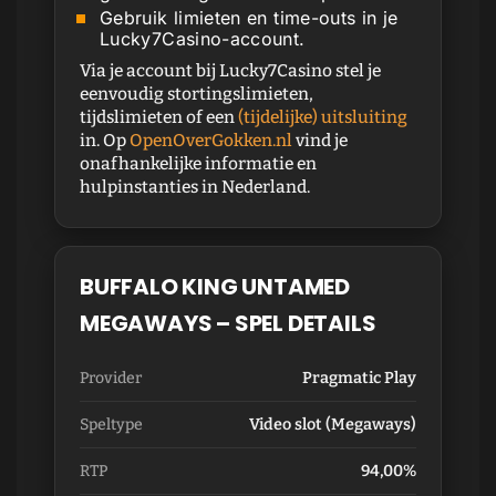
Gebruik limieten en time-outs in je
Lucky7Casino-account.
Via je account bij Lucky7Casino stel je
eenvoudig stortingslimieten,
tijdslimieten of een
(tijdelijke) uitsluiting
in. Op
OpenOverGokken.nl
vind je
onafhankelijke informatie en
hulpinstanties in Nederland.
BUFFALO KING UNTAMED
MEGAWAYS – SPEL DETAILS
Provider
Pragmatic Play
Speltype
Video slot (Megaways)
RTP
94,00%