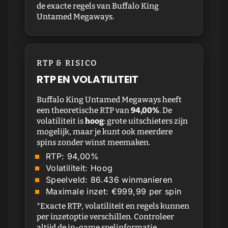
de exacte regels van Buffalo King
Untamed Megaways.
RTP & RISICO
RTP EN VOLATILITEIT
Buffalo King Untamed Megaways heeft
een theoretische RTP van
94,00%
. De
volatiliteit is
hoog
: grote uitschieters zijn
mogelijk, maar je kunt ook meerdere
spins zonder winst meemaken.
RTP: 94,00%
Volatiliteit: Hoog
Speelveld: 86.436 winmanieren
Maximale inzet: €999,99 per spin
*Exacte RTP, volatiliteit en regels kunnen
per inzetoptie verschillen. Controleer
altijd de in-game spelinformatie.