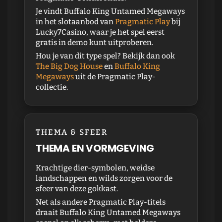
Je vindt Buffalo King Untamed Megaways
in het slotaanbod van
Pragmatic Play
bij
Lucky7Casino, waar je het spel eerst
gratis in demo kunt uitproberen.
Hou je van dit type spel? Bekijk dan ook
The Big Dog House
en
Buffalo King
Megaways
uit de Pragmatic Play-
collectie.
THEMA & SFEER
THEMA EN VORMGEVING
Krachtige dier-symbolen, weidse
landschappen en wilds zorgen voor de
sfeer van deze gokkast.
Net als andere Pragmatic Play-titels
draait Buffalo King Untamed Megaways