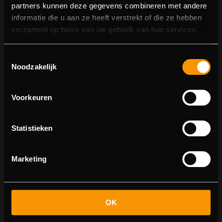
Wat is de RTP en volatiliteit van
partners kunnen deze gegevens combineren met andere
Buffalo King Untamed Megaways?
informatie die u aan ze heeft verstrekt of die ze hebben
Buffalo King Untamed Megaways heeft een
verzameld op basis van uw gebruik van hun services.
theoretische RTP van 94,00% en een hoog
volatiliteit. Het spel speelt met 86.436
Toestemmingsselectie
winmanieren. Exacte waarden kunnen per
Noodzakelijk
inzetoptie verschillen; controleer altijd de
in-game spelinformatie.
Voorkeuren
Kan ik Buffalo King Untamed
Megaways gratis en op mobiel spelen?
Ja. Buffalo King Untamed Megaways is in
Statistieken
HTML5 ontwikkeld en speelt zonder
downloads op smartphone, tablet en
desktop. Bij Lucky7Casino kun je het spel
Marketing
eerst gratis in demo proberen voordat je
met echt geld speelt. Houd er rekening mee
dat bonusacties voor Buffalo King Untamed
Megaways onder bonusvoorwaarden vallen
OK
(Bonus 24+).