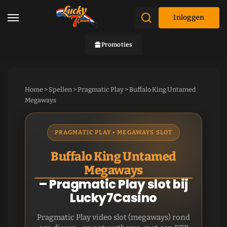
Inloggen
Promoties
Home
>
Spellen
>
Pragmatic Play
>
Buffalo King Untamed
Megaways
PRAGMATIC PLAY • MEGAWAYS SLOT
Buffalo King Untamed
Megaways
– Pragmatic Play slot bij
Lucky7Casino
Pragmatic Play video slot (megaways) rond