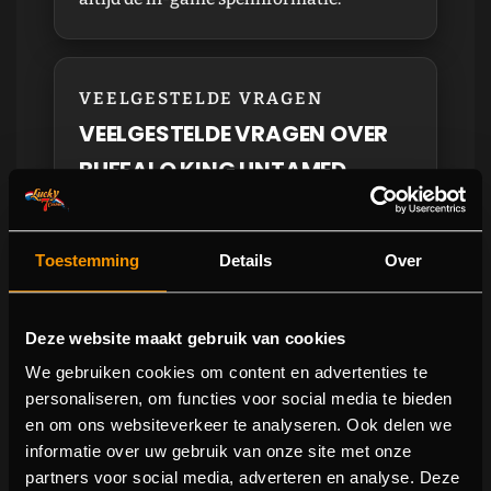
VEELGESTELDE VRAGEN
VEELGESTELDE VRAGEN OVER
BUFFALO KING UNTAMED
MEGAWAYS
Wat is Buffalo King Untamed
Toestemming
Details
Over
Megaways en hoe werkt het?
Buffalo King Untamed Megaways is een
video slot (megaways) van Pragmatic Play;
Deze website maakt gebruik van cookies
het werkt met de Megaways-engine,
We gebruiken cookies om content en advertenties te
waarbij het aantal symbolen per rol per
spin verandert. Je speelt het in het casino
personaliseren, om functies voor social media te bieden
van Lucky7Casino en kunt het spel eerst
en om ons websiteverkeer te analyseren. Ook delen we
gratis in demo uitproberen.
informatie over uw gebruik van onze site met onze
partners voor social media, adverteren en analyse. Deze