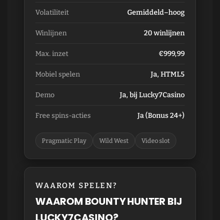
Volatiliteit
Gemiddeld–hoog
Winlijnen
20 winlijnen
Max. inzet
€999,99
Mobiel spelen
Ja, HTML5
Demo
Ja, bij Lucky7Casino
Free spins-acties
Ja (Bonus 24+)
Pragmatic Play
Wild West
Video slot
WAAROM SPELEN?
WAAROM BOUNTY HUNTER BIJ
LUCKY7CASINO?