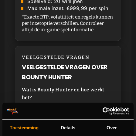
Speelveld: 20 winlijnen
Maximale inzet: €999,99 per spin
*Exacte RTP, volatiliteit en regels kunnen
per inzetoptie verschillen. Controleer
altijd de in-game spelinformatie.
VEELGESTELDE VRAGEN
VEELGESTELDE VRAGEN OVER
BOUNTY HUNTER
Wat is Bounty Hunter en hoe werkt
het?
Bounty Hunter is een video slot van
Pragmatic Play; het speelt met 20 winlijnen.
Je speelt het in het casino van
Lucky7Casino en kunt het spel eerst gratis
Toestemming
Details
Over
in demo uitproberen.