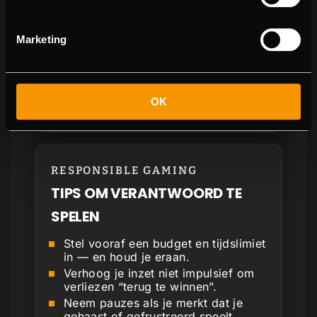
Hoe speel ik Bounty Hunter
verantwoord?
Marketing
Stel vooraf een budget- en tijdslimiet in,
speel alleen met geld dat je kunt missen en
gebruik de stortingslimieten en time-outs
in je Lucky7Casino-account. Hulp nodig?
OK
Kijk op openovergokken.nl.
RESPONSIBLE GAMING
TIPS OM VERANTWOORD TE
SPELEN
Stel vooraf een budget en tijdslimiet
in — en houd je eraan.
Verhoog je inzet niet impulsief om
verliezen “terug te winnen”.
Neem pauzes als je merkt dat je
gehaast of gefrustreerd speelt.