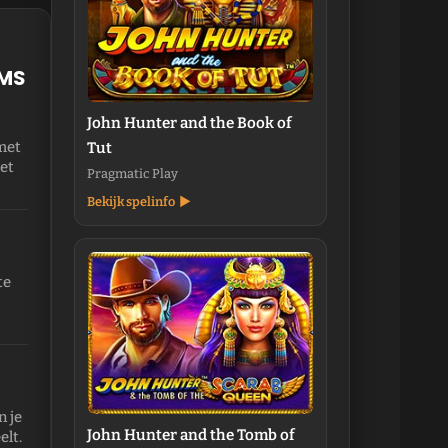
OMS
John Hunter and the Book of
met
Tut
het
Pragmatic Play
Bekijk spelinfo
▶
te
-
n je
John Hunter and the Tomb of
elt.