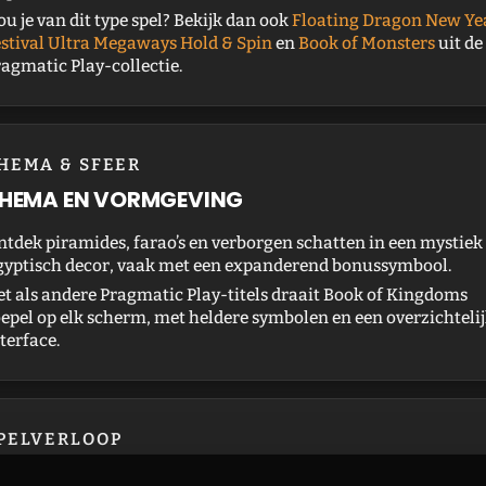
u je van dit type spel? Bekijk dan ook
Floating Dragon New Ye
estival Ultra Megaways Hold & Spin
en
Book of Monsters
uit de
agmatic Play-collectie.
HEMA & SFEER
HEMA EN VORMGEVING
tdek piramides, farao’s en verborgen schatten in een mystiek
gyptisch decor, vaak met een expanderend bonussymbool.
t als andere Pragmatic Play-titels draait Book of Kingdoms
epel op elk scherm, met heldere symbolen en een overzichteli
terface.
PELVERLOOP
OE WERKT BOOK OF KINGDOMS?