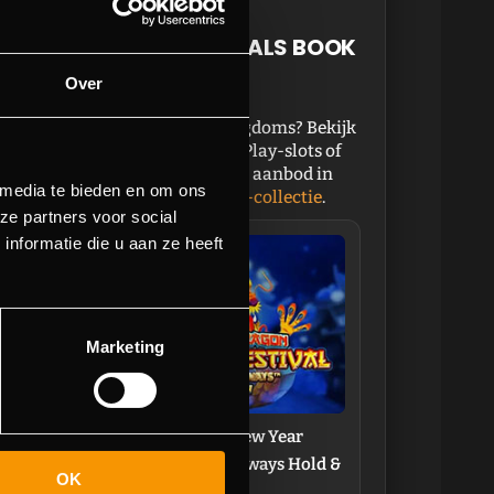
SLOTS
MEER SLOTS ZOALS BOOK
OF KINGDOMS
Over
e.
Fan van Book of Kingdoms? Bekijk
ook deze Pragmatic Play-slots of
ga naar het volledige aanbod in
 media te bieden en om ons
onze
Pragmatic Play-collectie
.
ze partners voor social
nformatie die u aan ze heeft
Marketing
s en
Floating Dragon New Year
Festival Ultra Megaways Hold &
 de
OK
Spin