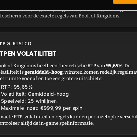
eldende bonusvoorwaarden (Bonus 24+).
Featurebeschrijvingen zijn algemeen; raadpleeg het in-game
nfoscherm voor de exacte regels van Book of Kingdoms.
TP & RISICO
TP EN VOLATILITEIT
ook of Kingdoms heeft een theoretische RTP van
95,65%
. De
latiliteit is
gemiddeld–hoog
: winsten komen redelijk regelmat
t ruimte voor af en toe een grotere uitschieter.
RTP: 95,65%
Volatiliteit: Gemiddeld–hoog
Speelveld: 25 winlijnen
Maximale inzet: €999,99 per spin
xacte RTP, volatiliteit en regels kunnen per inzetoptie verschil
ntroleer altijd de in-game spelinformatie.