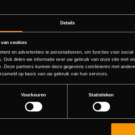
t spel speelt met 25 winlijnen.
Kies je inzet per spin met de plus- en min-knoppen (tot
€999,99 per spin).
Details
Draai de rollen handmatig of gebruik de autoplay-functi
Winnende symboolcombinaties worden automatisch
uitbetaald.
 van cookies
Probeer het spel eerst in demo om de features te leren
ent en advertenties te personaliseren, om functies voor social
kennen.
. Ook delen we informatie over uw gebruik van onze site met on
e. Deze partners kunnen deze gegevens combineren met andere i
erzameld op basis van uw gebruik van hun services.
EATURES & BONUS
EATURES IN BOOK OF KINGDOMS
Voorkeuren
Statistieken
agmatic Play-slots bevatten vaak features zoals wilds, scatter
n free spins-ronde. Welke functies in Book of Kingdoms actief
jn, verschilt per titel – bekijk daarom altijd de in-game
pelinformatie. Book of Kingdoms komt bij Lucky7Casino
vendien in aanmerking voor free spins- en bonusacties; let op