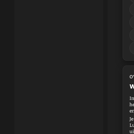
O
W
In
he
en
J
Lu
u