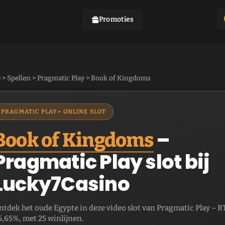
Promoties
e
>
Spellen
>
Pragmatic Play
>
Book of Kingdoms
PRAGMATIC PLAY • ONLINE SLOT
–
Book of Kingdoms
Pragmatic Play slot bij
Lucky7Casino
ntdek het oude Egypte in deze video slot van Pragmatic Play – R
5,65%, met 25 winlijnen.