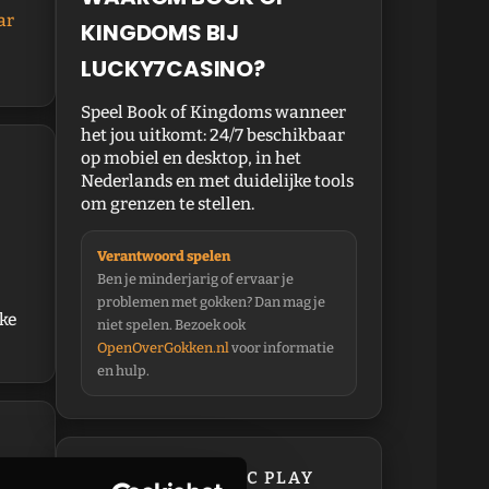
ar
KINGDOMS BIJ
LUCKY7CASINO?
Speel Book of Kingdoms wanneer
het jou uitkomt: 24/7 beschikbaar
op mobiel en desktop, in het
Nederlands en met duidelijke tools
om grenzen te stellen.
Verantwoord spelen
Ben je minderjarig of ervaar je
problemen met gokken? Dan mag je
jke
niet spelen. Bezoek ook
OpenOverGokken.nl
voor informatie
en hulp.
MEER PRAGMATIC PLAY