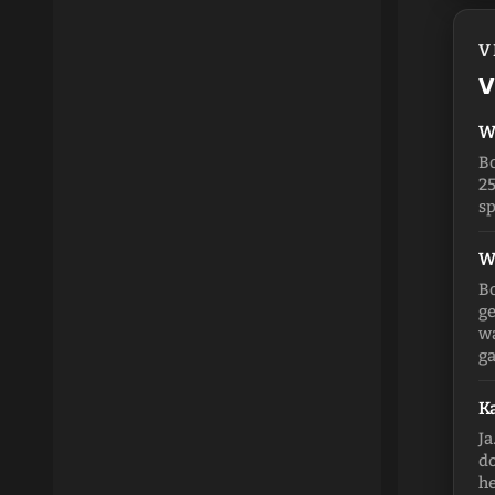
V
V
W
Bo
25
sp
W
Bo
ge
wa
ga
K
Ja
do
he