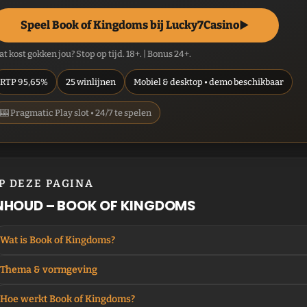
Speel Book of Kingdoms bij Lucky7Casino
▶
t kost gokken jou? Stop op tijd. 18+. | Bonus 24+.
RTP 95,65%
25 winlijnen
Mobiel & desktop • demo beschikbaar
🎰 Pragmatic Play slot • 24/7 te spelen
P DEZE PAGINA
NHOUD – BOOK OF KINGDOMS
Wat is Book of Kingdoms?
Thema & vormgeving
Hoe werkt Book of Kingdoms?