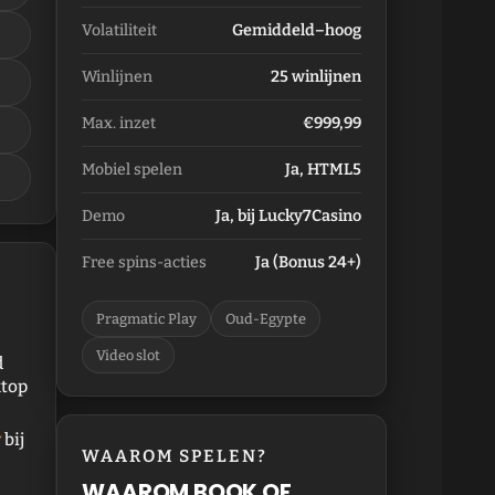
Volatiliteit
Gemiddeld–hoog
Winlijnen
25 winlijnen
Max. inzet
€999,99
Mobiel spelen
Ja, HTML5
Demo
Ja, bij Lucky7Casino
Free spins-acties
Ja (Bonus 24+)
Pragmatic Play
Oud-Egypte
Video slot
d
ktop
y
bij
WAAROM SPELEN?
WAAROM BOOK OF