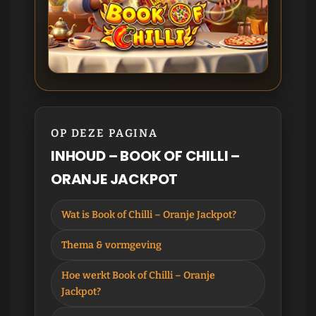
OP DEZE PAGINA
INHOUD – BOOK OF CHILLI –
ORANJE JACKPOT
Wat is Book of Chilli – Oranje Jackpot?
Thema & vormgeving
Hoe werkt Book of Chilli – Oranje
Jackpot?