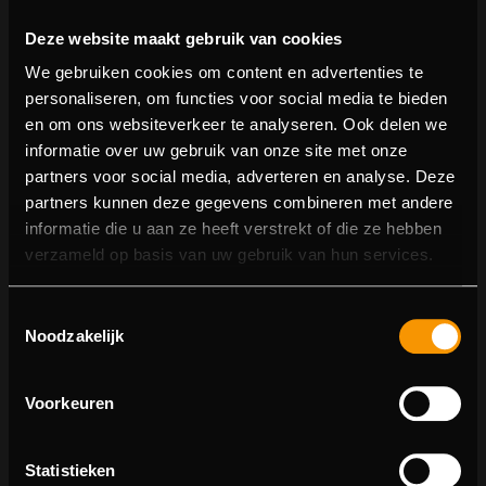
Deze website maakt gebruik van cookies
Wat is de RTP en volatiliteit van
We gebruiken cookies om content en advertenties te
Bloody Dawn?
personaliseren, om functies voor social media te bieden
Bloody Dawn heeft een theoretische RTP
en om ons websiteverkeer te analyseren. Ook delen we
van 96,50% en een gemiddeld–hoog
volatiliteit. Het spel speelt met 5 winlijnen.
informatie over uw gebruik van onze site met onze
Exacte waarden kunnen per inzetoptie
partners voor social media, adverteren en analyse. Deze
verschillen; controleer altijd de in-game
partners kunnen deze gegevens combineren met andere
spelinformatie.
informatie die u aan ze heeft verstrekt of die ze hebben
verzameld op basis van uw gebruik van hun services.
Kan ik Bloody Dawn gratis en op
mobiel spelen?
Toestemmingsselectie
Ja. Bloody Dawn is in HTML5 ontwikkeld en
Noodzakelijk
speelt zonder downloads op smartphone,
tablet en desktop. Bij Lucky7Casino kun je
het spel eerst gratis in demo proberen
Voorkeuren
voordat je met echt geld speelt. Houd er
rekening mee dat bonusacties voor Bloody
Dawn onder bonusvoorwaarden vallen
Statistieken
(Bonus 24+).