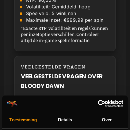
RTP: 96,50%
Volatiliteit: Gemiddeld–hoog
Speelveld: 5 winlijnen
Maximale inzet: €999,99 per spin
*Exacte RTP, volatiliteit en regels kunnen
per inzetoptie verschillen. Controleer
altijd de in-game spelinformatie.
VEELGESTELDE VRAGEN
VEELGESTELDE VRAGEN OVER
BLOODY DAWN
Wat is Bloody Dawn en hoe werkt het?
Bloody Dawn is een video slot van
Pragmatic Play; het speelt met 5 winlijnen.
Je speelt het in het casino van
Toestemming
Details
Over
Lucky7Casino en kunt het spel eerst gratis
in demo uitproberen.