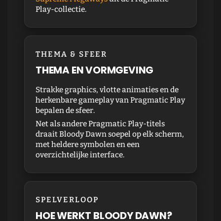
Play-collectie.
THEMA & SFEER
THEMA EN VORMGEVING
Strakke graphics, vlotte animaties en de
herkenbare gameplay van Pragmatic Play
bepalen de sfeer.
Net als andere Pragmatic Play-titels
draait Bloody Dawn soepel op elk scherm,
met heldere symbolen en een
overzichtelijke interface.
SPELVERLOOP
HOE WERKT BLOODY DAWN?