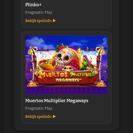
Plinko+
Pragmatic Play
Bekijk spelinfo
▶
Muertos Multiplier Megaways
Pragmatic Play
Bekijk spelinfo
▶