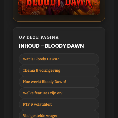
OP DEZE PAGINA
INHOUD – BLOODY DAWN
Wat is Bloody Dawn?
Thema & vormgeving
Hoe werkt Bloody Dawn?
Welke features zijn er?
RTP & volatiliteit
Veelgestelde vragen