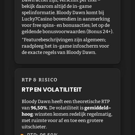
bekijk daarom altijd de in-game
spelinformatie. Bloody Dawn komt bij
Lucky7Casino bovendien in aanmerking
voor free spins- en bonusacties; let op de
geldende bonusvoorwaarden (Bonus 24+).
*Featurebeschrijvingen zijn algemeen;
raadpleeg het in-game infoscherm voor
de exacte regels van Bloody Dawn.
RTP & RISICO
RTP EN VOLATILITEIT
Bloody Dawn heeft een theoretische RTP
van
96,50%
. De volatiliteit is
gemiddeld–
hoog
: winsten komen redelijk regelmatig,
met ruimte voor af en toe een grotere
uitschieter.