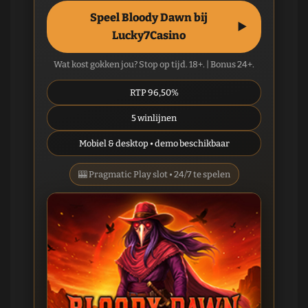
Speel Bloody Dawn bij
▶
Lucky7Casino
Wat kost gokken jou? Stop op tijd. 18+. | Bonus 24+.
RTP 96,50%
5 winlijnen
Mobiel & desktop • demo beschikbaar
🎰 Pragmatic Play slot • 24/7 te spelen