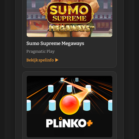
Sumo Supreme Megaways
Pragmatic Play
Bekijk spelinfo
▶