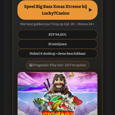
Speel Big Bass Xmas Xtreme bij
▶
Lucky7Casino
Wat kost gokken jou? Stop op tijd. 18+. | Bonus 24+.
RTP 94,05%
10 winlijnen
Mobiel & desktop • demo beschikbaar
🎰 Pragmatic Play slot • 24/7 te spelen