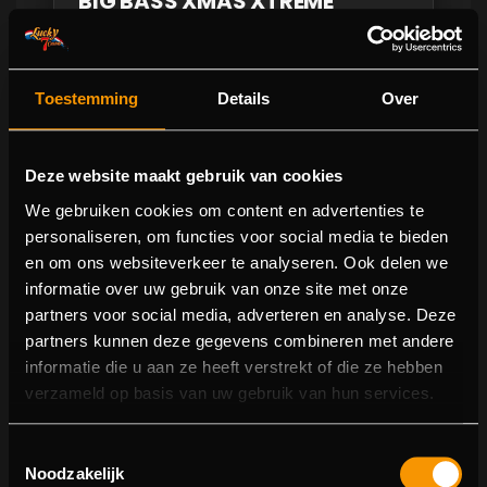
BIG BASS XMAS XTREME
Wat is Big Bass Xmas Xtreme en hoe
werkt het?
Toestemming
Details
Over
Big Bass Xmas Xtreme is een video slot van
Pragmatic Play; het speelt met 10 winlijnen.
Je speelt het in het casino van
Lucky7Casino en kunt het spel eerst gratis
Deze website maakt gebruik van cookies
in demo uitproberen.
We gebruiken cookies om content en advertenties te
personaliseren, om functies voor social media te bieden
Wat is de RTP en volatiliteit van Big
en om ons websiteverkeer te analyseren. Ook delen we
Bass Xmas Xtreme?
informatie over uw gebruik van onze site met onze
Big Bass Xmas Xtreme heeft een
partners voor social media, adverteren en analyse. Deze
theoretische RTP van 94,05% en een
partners kunnen deze gegevens combineren met andere
gemiddeld–hoog volatiliteit. Het spel speelt
met 10 winlijnen. Exacte waarden kunnen
informatie die u aan ze heeft verstrekt of die ze hebben
per inzetoptie verschillen; controleer altijd
verzameld op basis van uw gebruik van hun services.
de in-game spelinformatie.
Toestemmingsselectie
Kan ik Big Bass Xmas Xtreme gratis en
Noodzakelijk