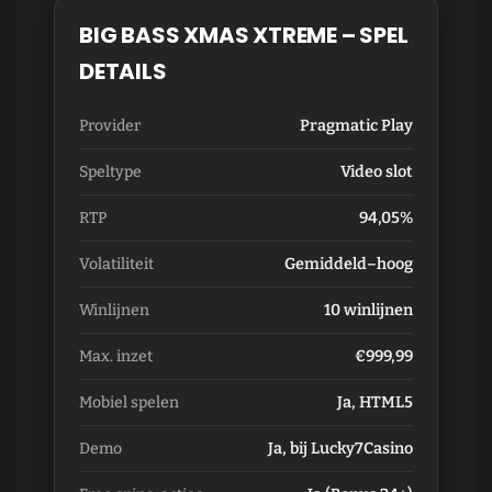
BIG BASS XMAS XTREME – SPEL
DETAILS
Provider
Pragmatic Play
Speltype
Video slot
RTP
94,05%
Volatiliteit
Gemiddeld–hoog
Winlijnen
10 winlijnen
Max. inzet
€999,99
Mobiel spelen
Ja, HTML5
Demo
Ja, bij Lucky7Casino