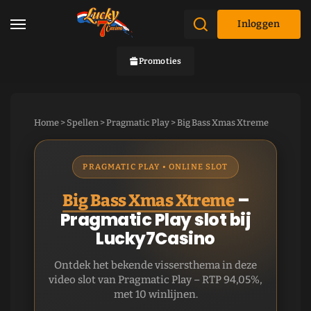
Inloggen
Promoties
Home
>
Spellen
>
Pragmatic Play
>
Big Bass Xmas Xtreme
PRAGMATIC PLAY • ONLINE SLOT
–
Big Bass Xmas Xtreme
Pragmatic Play slot bij
Lucky7Casino
Ontdek het bekende vissersthema in deze
video slot van Pragmatic Play – RTP 94,05%,
met 10 winlijnen.