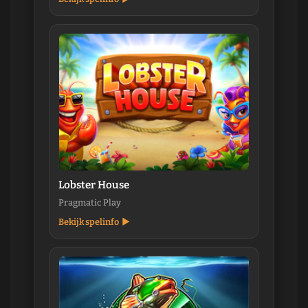
Lobster House
Pragmatic Play
Bekijk spelinfo
▶