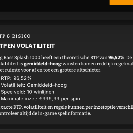
Featurebeschrijvingen zijn algemeen; raadpleeg het in-game
foscherm voor de exacte regels van Big Bass Splash 1000.
TP & RISICO
TP EN VOLATILITEIT
g Bass Splash 1000 heeft een theoretische RTP van
96,52%
. De
latiliteit is
gemiddeld–hoog
: winsten komen redelijk regelmat
t ruimte voor af en toe een grotere uitschieter.
RTP: 96,52%
Volatiliteit: Gemiddeld–hoog
Speelveld: 10 winlijnen
Maximale inzet: €999,99 per spin
xacte RTP, volatiliteit en regels kunnen per inzetoptie verschil
ntroleer altijd de in-game spelinformatie.