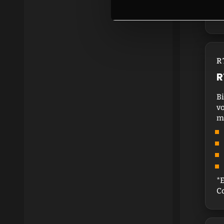
*
in
R
R
Bi
vo
me
*E
Co