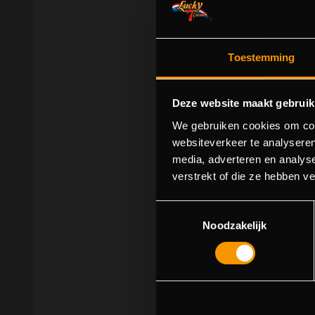
He
Toestemming
Deze website maakt gebruik
We gebruiken cookies om cont
websiteverkeer te analyseren
media, adverteren en analys
verstrekt of die ze hebben v
F
F
Toestemmingsselectie
Noodzakelijk
Pr
ee
zi
sp
bo
g