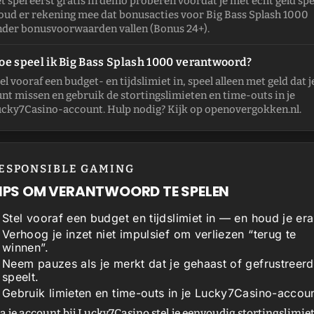
t spel eerst gratis in demo proberen voordat je met echt geld spe
ud er rekening mee dat bonusacties voor Big Bass Splash 1000
der bonusvoorwaarden vallen (Bonus 24+).
oe speel ik Big Bass Splash 1000 verantwoord?
el vooraf een budget- en tijdslimiet in, speel alleen met geld dat j
nt missen en gebruik de stortingslimieten en time-outs in je
cky7Casino-account. Hulp nodig? Kijk op openovergokken.nl.
ESPONSIBLE GAMING
IPS OM VERANTWOORD TE SPELEN
Stel vooraf een budget en tijdslimiet in — en houd je er
Verhoog je inzet niet impulsief om verliezen “terug te
winnen”.
Neem pauzes als je merkt dat je gehaast of gefrustreerd
speelt.
Gebruik limieten en time-outs in je Lucky7Casino-accoun
a je account bij Lucky7Casino stel je eenvoudig stortingslimie