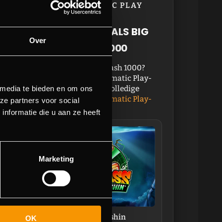
MEER PRAGMATIC PLAY
SLOTS
MEER SLOTS ZOALS BIG
e.
Over
BASS SPLASH 1000
Fan van Big Bass Splash 1000?
Bekijk ook deze Pragmatic Play-
slots of ga naar het volledige
 media te bieden en om ons
aanbod in onze
Pragmatic Play-
ze partners voor social
collectie
.
nformatie die u aan ze heeft
Marketing
s en
ief
 de
Big Bass Mission Fishin
OK