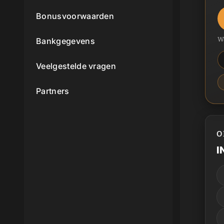
Bonusvoorwaarden
Wa
Bankgegevens
Veelgestelde vragen
Partners
O
I