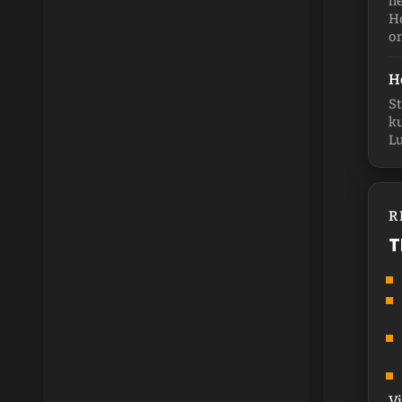
he
Ho
on
H
St
ku
Lu
R
T
Vi