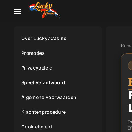
Over Lucky7Casino
Hom
Promoties
Privacybeleid
Speel Verantwoord
Algemene voorwaarden
Klachtenprocedure
P
Cookiebeleid
R