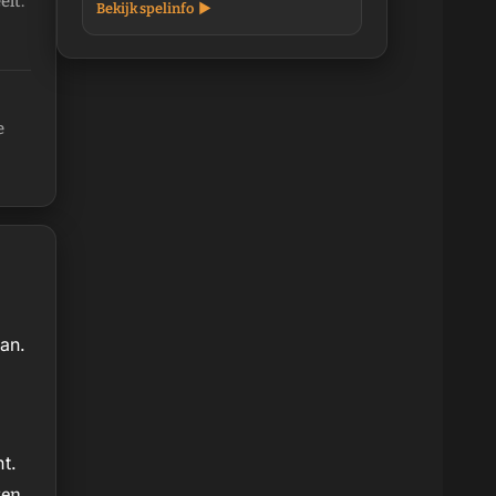
elt.
Bekijk spelinfo
▶
e
aan.
t.
ten,