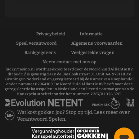
Privacybeleid
Informatie
Speel verantwoord
Algemene voorwaarden
Bankgegevens
Veelgestelde vragen
Neem contact met ons op
lucky7casino.nl wordt geëxploiteerd door de Noord Zuid Alliantie BV,
dit bedrijf is gevestigd aan de Bieslookstraat 31, Unit A4, 9731 HH te
Groningen Nederland en geregistreerd bij de Kamer van Koophandel
onder nummer 82364109. De Noord Zuid Alliantie BV heeft voor deze
gereguleerde kansspelen in Nederland een licentie ontvangen van de
Kansspelautoriteit onder het nummer ‘2287/01.326.328’.
Wat kost gokken jou? Stop op tijd. Lees meer over
Verantwoord Spelen
.