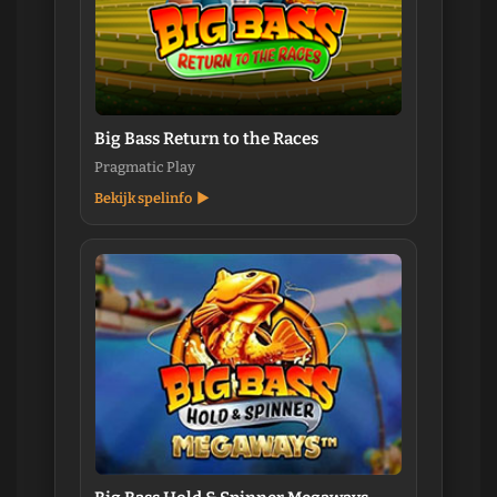
Big Bass Return to the Races
Pragmatic Play
Bekijk spelinfo
▶