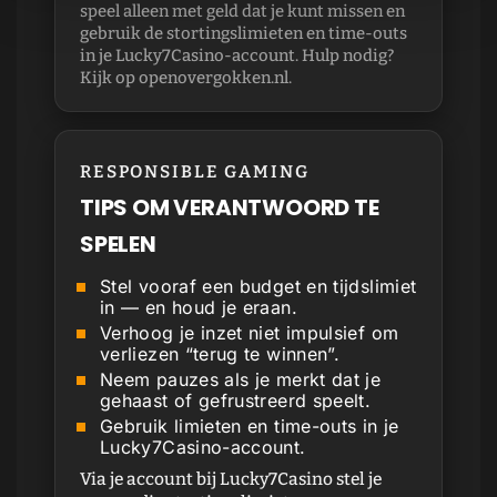
speel alleen met geld dat je kunt missen en
gebruik de stortingslimieten en time-outs
in je Lucky7Casino-account. Hulp nodig?
Kijk op openovergokken.nl.
RESPONSIBLE GAMING
TIPS OM VERANTWOORD TE
SPELEN
Stel vooraf een budget en tijdslimiet
in — en houd je eraan.
Verhoog je inzet niet impulsief om
verliezen “terug te winnen”.
Neem pauzes als je merkt dat je
gehaast of gefrustreerd speelt.
Gebruik limieten en time-outs in je
Lucky7Casino-account.
Via je account bij Lucky7Casino stel je