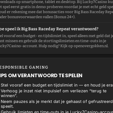
wnloads op smartphone, tablet en desktop. Bij Lucky7Casino ku
t spel eerst gratis in demo proberen voordat je met echt geld spe
ud er rekening mee dat bonusacties voor Big Bass Raceday Rep
der bonusvoorwaarden vallen (Bonus 24+).
oe speel ik Big Bass Raceday Repeat verantwoord?
el vooraf een budget- en tijdslimiet in, speel alleen met geld dat j
nt missen en gebruik de stortingslimieten en time-outs in je
cky7Casino-account. Hulp nodig? Kijk op openovergokken.nl.
ESPONSIBLE GAMING
IPS OM VERANTWOORD TE SPELEN
Stel vooraf een budget en tijdslimiet in — en houd je er
Verhoog je inzet niet impulsief om verliezen “terug te
winnen”.
Neem pauzes als je merkt dat je gehaast of gefrustreerd
speelt.
Gebruik limieten en time-outs in je Lucky7Casino-accoun