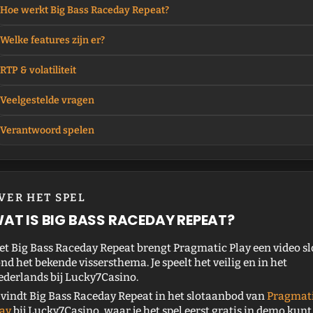
Hoe werkt Big Bass Raceday Repeat?
Welke features zijn er?
RTP & volatiliteit
Veelgestelde vragen
Verantwoord spelen
VER HET SPEL
AT IS BIG BASS RACEDAY REPEAT?
t Big Bass Raceday Repeat brengt Pragmatic Play een video sl
nd het bekende vissersthema. Je speelt het veilig en in het
ederlands bij Lucky7Casino.
 vindt Big Bass Raceday Repeat in het slotaanbod van
Pragmat
lay
bij Lucky7Casino, waar je het spel eerst gratis in demo kunt