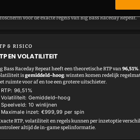
eldende bonusvoorwaarden (Bonus 24+).
Featurebeschrijvingen zijn algemeen; raadpleeg het in-game
foscherm voor de exacte regels van Big Bass Raceday Repeat.
TP & RISICO
TP EN VOLATILITEIT
ig Bass Raceday Repeat heeft een theoretische RTP van
96,51%
latiliteit is
gemiddeld–hoog
: winsten komen redelijk regelmat
t ruimte voor af en toe een grotere uitschieter.
RTP: 96,51%
Volatiliteit: Gemiddeld–hoog
Speelveld: 10 winlijnen
Maximale inzet: €999,99 per spin
xacte RTP, volatiliteit en regels kunnen per inzetoptie verschil
ntroleer altijd de in-game spelinformatie.