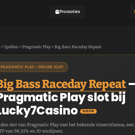
Promoties
e
>
Spellen
>
Pragmatic Play
>
Big Bass Raceday Repeat
PRAGMATIC PLAY • ONLINE SLOT
Big Bass Raceday Repeat
Pragmatic Play slot bij
Lucky7Casino
NIEUW
ideo slot van Pragmatic Play met het bekende vissersthema, een
TP van 96,51% en 10 winlijnen.