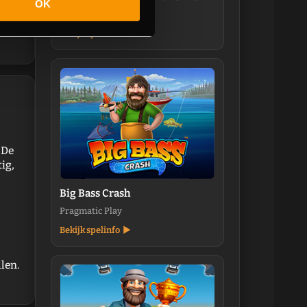
OK
Pragmatic Play
Bekijk spelinfo
▶
. De
ig,
Big Bass Crash
Pragmatic Play
Bekijk spelinfo
▶
len.