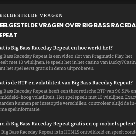
EELGESTELDE VRAGEN
EELGESTELDE VRAGEN OVER BIG BASS RACED
EPEAT
at is Big Bass Raceday Repeat en hoe werkt het?
g Bass Raceday Repeat is een video slot van Pragmatic Play; het
eelt met 10 winlijnen. Je speelt het in het casino van Lucky7Casi
nt het spel eerst gratis in demo uitproberen.
at is de RTP en volatiliteit van Big Bass Raceday Repeat?
g Bass Raceday Repeat heeft een theoretische RTP van 96,51% en
middeld–hoog volatiliteit. Het spel speelt met 10 winlijnen. Exac
arden kunnen per inzetoptie verschillen; controleer altijd de in
me spelinformatie.
an ik Big Bass Raceday Repeat gratis en op mobiel spelen?
. Big Bass Raceday Repeat is in HTML5 ontwikkeld en speelt zond