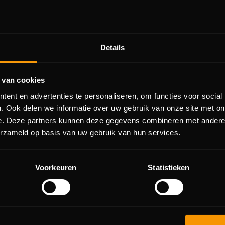
t spel speelt met 10 winlijnen.
Kies je inzet per spin met de plus- en min-knoppen (tot
€999,99 per spin).
Details
Draai de rollen handmatig of gebruik de autoplay-functi
Winnende symboolcombinaties worden automatisch
uitbetaald.
 van cookies
Probeer het spel eerst in demo om de features te leren
kennen.
ent en advertenties te personaliseren, om functies voor social
. Ook delen we informatie over uw gebruik van onze site met on
e. Deze partners kunnen deze gegevens combineren met andere i
erzameld op basis van uw gebruik van hun services.
EATURES & BONUS
EATURES IN BIG BASS RACEDAY REPEAT
Voorkeuren
Statistieken
agmatic Play-slots bevatten vaak features zoals wilds, scatter
n free spins-ronde. Welke functies in Big Bass Raceday Repeat
tief zijn, verschilt per titel – bekijk daarom altijd de in-game
pelinformatie. Big Bass Raceday Repeat komt bij Lucky7Casino
vendien in aanmerking voor free spins- en bonusacties; let op