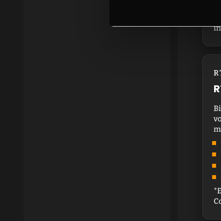
g
*
in
R
R
B
vo
me
*E
Co