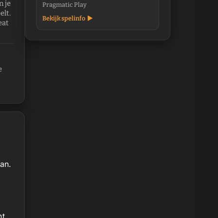
n je
Pragmatic Play
elt.
Bekijk spelinfo
▶
eat
e
aan.
t.