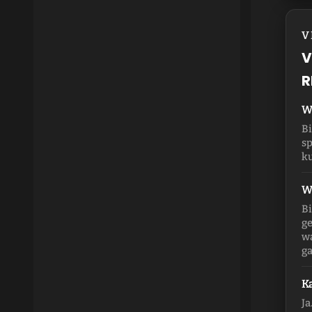
V
V
R
W
Bi
sp
ku
W
Bi
ge
wa
ga
K
Ja