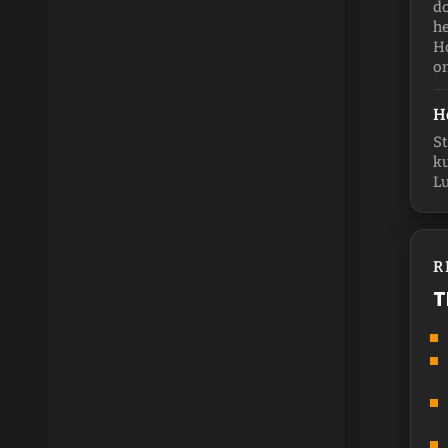
do
he
Ho
on
H
St
ku
Lu
R
T