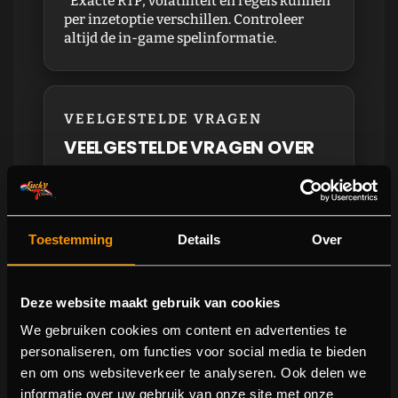
*Exacte RTP, volatiliteit en regels kunnen
per inzetoptie verschillen. Controleer
altijd de in-game spelinformatie.
VEELGESTELDE VRAGEN
VEELGESTELDE VRAGEN OVER
BIG BASS HOLD & SPINNER
MEGAWAYS
Toestemming
Details
Over
Wat is Big Bass Hold & Spinner
Megaways en hoe werkt het?
Big Bass Hold & Spinner Megaways is een
Deze website maakt gebruik van cookies
video slot (megaways) van Pragmatic Play;
het werkt met de Megaways-engine,
We gebruiken cookies om content en advertenties te
waarbij het aantal symbolen per rol per
personaliseren, om functies voor social media te bieden
spin verandert. Je speelt het in het casino
en om ons websiteverkeer te analyseren. Ook delen we
van Lucky7Casino en kunt het spel eerst
informatie over uw gebruik van onze site met onze
gratis in demo uitproberen.