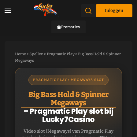
Inloggen
Promoties
Home
>
Spellen
>
Pragmatic Play
>
Big Bass Hold & Spinner
Megaways
PRAGMATIC PLAY • MEGAWAYS SLOT
Big Bass Hold & Spinner
Megaways
– Pragmatic Play slot bij
Lucky7Casino
Video slot (Megaways) van Pragmatic Play