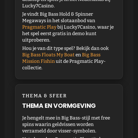
Lucky7Casino.
Je vindt Big Bass Hold & Spinner
Megaways in het slotaanbod van
Pragmatic Play
bij Lucky7Casino, waar je
het spel eerst gratis in demo kunt
uitproberen.
Hou je van dit type spel? Bekijk dan ook
Big Bass Floats My Boat
en
Big Bass
Mission Fishin
uit de Pragmatic Play-
collectie.
THEMA & SFEER
THEMA EN VORMGEVING
Je hengelt mee in Big Bass-stijl met free
spins waarin geldvissen worden
verzameld door visser-symbolen.