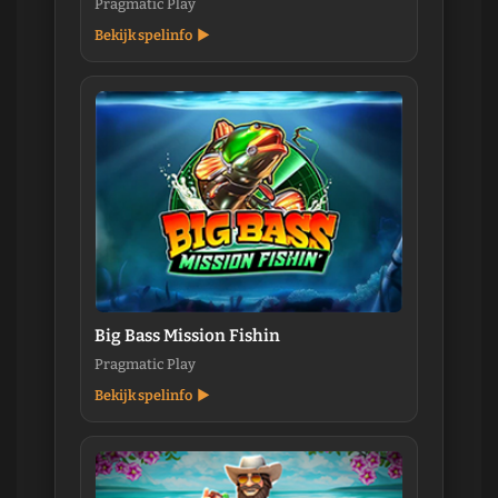
Pragmatic Play
Bekijk spelinfo
▶
Big Bass Mission Fishin
Pragmatic Play
Bekijk spelinfo
▶