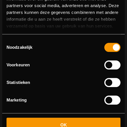
partners voor social media, adverteren en analyse. Deze
partners kunnen deze gegevens combineren met andere
Wat is de RTP en volatiliteit van Big
informatie die u aan ze heeft verstrekt of die ze hebben
Bass Hold & Spinner Megaways?
verzameld op basis van uw gebruik van hun services.
Big Bass Hold & Spinner Megaways heeft
een theoretische RTP van 94,62% en een
hoog volatiliteit. Het spel speelt met
Toestemmingsselectie
147.456 winmanieren. Exacte waarden
Noodzakelijk
kunnen per inzetoptie verschillen;
controleer altijd de in-game
spelinformatie.
Voorkeuren
Kan ik Big Bass Hold & Spinner
Statistieken
Megaways gratis en op mobiel spelen?
Ja. Big Bass Hold & Spinner Megaways is in
HTML5 ontwikkeld en speelt zonder
Marketing
downloads op smartphone, tablet en
desktop. Bij Lucky7Casino kun je het spel
eerst gratis in demo proberen voordat je
met echt geld speelt. Houd er rekening mee
OK
dat bonusacties voor Big Bass Hold &