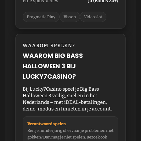
Free spins-acties
Ja (Bonus 24+)
Pragmatic Play
Vissen
Video slot
WAAROM SPELEN?
WAAROM BIG BASS
HALLOWEEN 3 BIJ
LUCKY7CASINO?
Bij Lucky7Casino speel je Big Bass
Halloween 3 veilig, snel en in het
Nederlands – met iDEAL-betalingen,
demo-modus en limieten in je account.
Verantwoord spelen
Ben je minderjarig of ervaar je problemen met
gokken? Dan mag je niet spelen. Bezoek ook