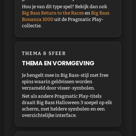
Hou je van dit type spel? Bekijk dan ook
Big Bass Return to the Races
en
Big Bass
Bonanza 1000
uit de Pragmatic Play-
collectie.
THEMA & SFEER
THEMA EN VORMGEVING
Je hengelt mee in Big Bass-stijl met free
spins waarin geldvissen worden
verzameld door visser-symbolen.
Net als andere Pragmatic Play-titels
draait Big Bass Halloween 3 soepel op elk
scherm, met heldere symbolen en een
overzichtelijke interface.