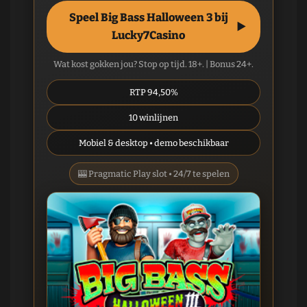
Speel Big Bass Halloween 3 bij
▶
Lucky7Casino
Wat kost gokken jou? Stop op tijd. 18+. | Bonus 24+.
RTP 94,50%
10 winlijnen
Mobiel & desktop • demo beschikbaar
🎰 Pragmatic Play slot • 24/7 te spelen