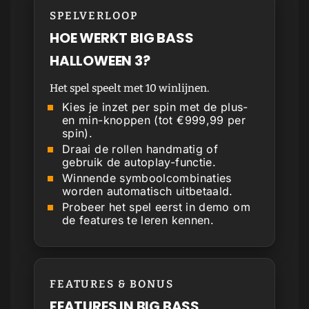
SPELVERLOOP
HOE WERKT BIG BASS
HALLOWEEN 3?
Het spel speelt met 10 winlijnen.
Kies je inzet per spin met de plus-
en min-knoppen (tot €999,99 per
spin).
Draai de rollen handmatig of
gebruik de autoplay-functie.
Winnende symboolcombinaties
worden automatisch uitbetaald.
Probeer het spel eerst in demo om
de features te leren kennen.
FEATURES & BONUS
FEATURES IN BIG BASS