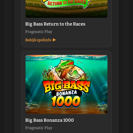
Big Bass Return to the Races
Pragmatic Play
Bekijk spelinfo
▶
Big Bass Bonanza 1000
Pragmatic Play