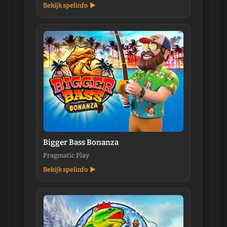
Bekijk spelinfo
▶
Bigger Bass Bonanza
Pragmatic Play
Bekijk spelinfo
▶