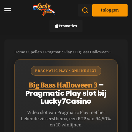
Inloggen
Promoties
Home
>
Spellen
>
Pragmatic Play
>
Big Bass Halloween 3
PRAGMATIC PLAY • ONLINE SLOT
–
Big Bass Halloween 3
Pragmatic Play slot bij
Lucky7Casino
Video slot van Pragmatic Play met het
bekende vissersthema, een RTP van 94,50%
en 10 winlijnen.