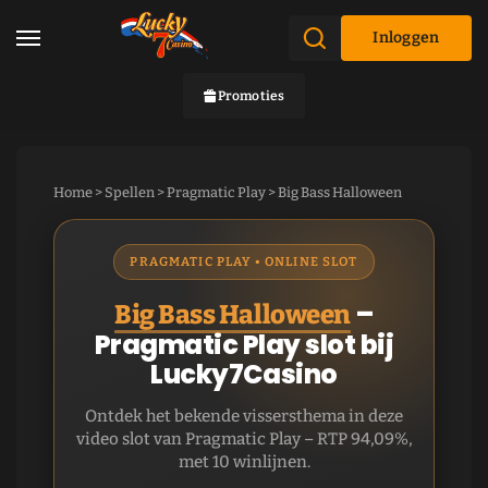
Inloggen
Promoties
Home
>
Spellen
>
Pragmatic Play
>
Big Bass Halloween
PRAGMATIC PLAY • ONLINE SLOT
–
Big Bass Halloween
Pragmatic Play slot bij
Lucky7Casino
Ontdek het bekende vissersthema in deze
video slot van Pragmatic Play – RTP 94,09%,
met 10 winlijnen.