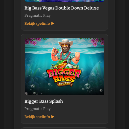
Big Bass Vegas Double Down Deluxe
Pragmatic Play
Bekijk spelinfo
▶
Bigger Bass Splash
Pragmatic Play
Bekijk spelinfo
▶