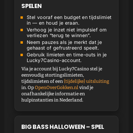
SPELEN
Stel vooraf een budget en tijdslimiet
in — en houd je eraan.
Verhoog je inzet niet impulsief om
verliezen “terug te winnen”.
Neem pauzes als je merkt dat je
gehaast of gefrustreerd speelt.
Gebruik limieten en time-outs in je
Lucky7Casino-account.
Via je account bij Lucky7Casino stel je
eenvoudig stortingslimieten,
tijdslimieten of een
(tijdelijke) uitsluiting
in. Op
OpenOverGokken.nl
vind je
onafhankelijke informatie en
hulpinstanties in Nederland.
BIG BASS HALLOWEEN – SPEL