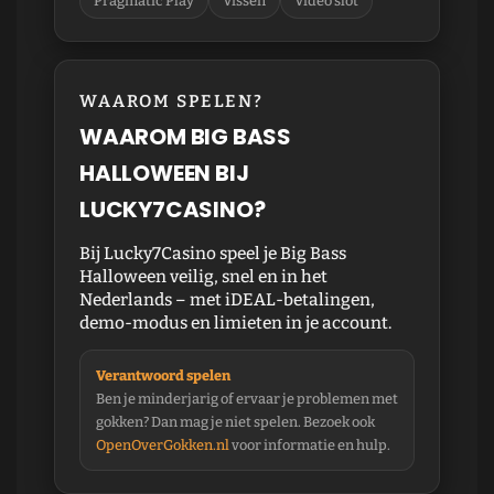
Pragmatic Play
Vissen
Video slot
WAAROM SPELEN?
WAAROM BIG BASS
HALLOWEEN BIJ
LUCKY7CASINO?
Bij Lucky7Casino speel je Big Bass
Halloween veilig, snel en in het
Nederlands – met iDEAL-betalingen,
demo-modus en limieten in je account.
Verantwoord spelen
Ben je minderjarig of ervaar je problemen met
gokken? Dan mag je niet spelen. Bezoek ook
OpenOverGokken.nl
voor informatie en hulp.