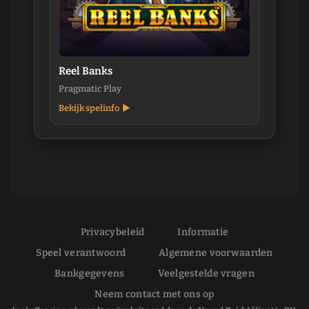
Reel Banks
Pragmatic Play
Bekijk spelinfo
▶
Privacybeleid
Informatie
Speel verantwoord
Algemene voorwaarden
Bankgegevens
Veelgestelde vragen
Neem contact met ons op