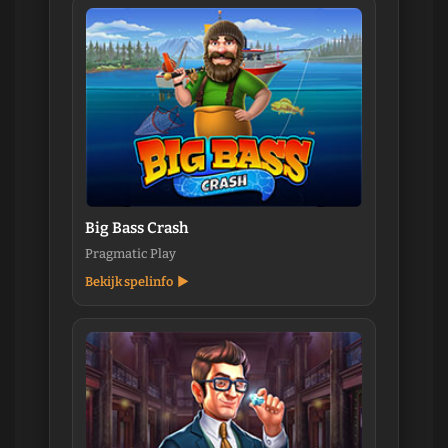
Big Bass Crash
Pragmatic Play
Bekijk spelinfo
▶