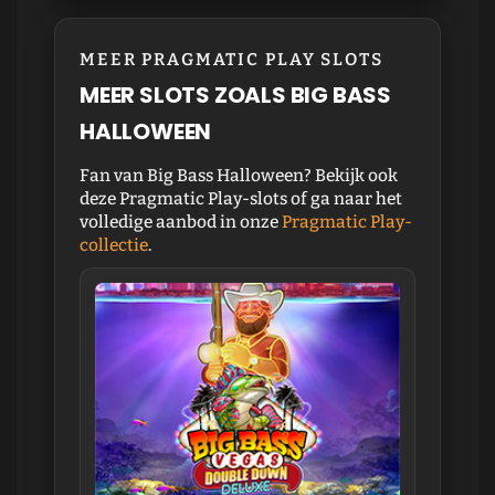
MEER PRAGMATIC PLAY SLOTS
MEER SLOTS ZOALS BIG BASS
HALLOWEEN
Fan van Big Bass Halloween? Bekijk ook
deze Pragmatic Play-slots of ga naar het
volledige aanbod in onze
Pragmatic Play-
collectie
.