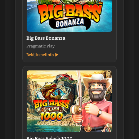
Big Bass Bonanza
Pragmatic Play
Bekijk spelinfo
▶
Big Bass Splash 1000