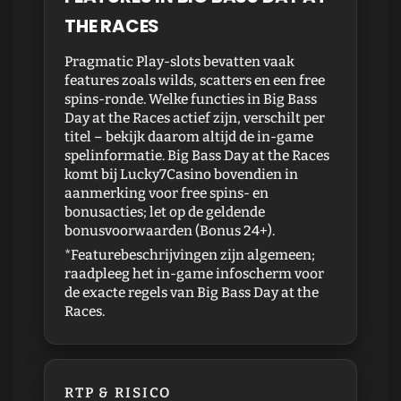
THE RACES
Pragmatic Play-slots bevatten vaak
features zoals wilds, scatters en een free
spins-ronde. Welke functies in Big Bass
Day at the Races actief zijn, verschilt per
titel – bekijk daarom altijd de in-game
spelinformatie. Big Bass Day at the Races
komt bij Lucky7Casino bovendien in
aanmerking voor free spins- en
bonusacties; let op de geldende
bonusvoorwaarden (Bonus 24+).
*Featurebeschrijvingen zijn algemeen;
raadpleeg het in-game infoscherm voor
de exacte regels van Big Bass Day at the
Races.
RTP & RISICO