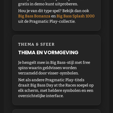
gratis in demo kunt uitproberen.
Hou je van dit type spel? Bekijk dan ook
Big Bass Bonanza
en
Big Bass Splash 1000
uit de Pragmatic Play-collectie.
THEMA & SFEER
THEMA EN VORMGEVING
Je hengelt mee in Big Bass-stijl met free
spins waarin geldvissen worden
verzameld door visser-symbolen.
Net als andere Pragmatic Play-titels
draait Big Bass Day at the Races soepel op
elk scherm, met heldere symbolen en een
overzichtelijke interface.