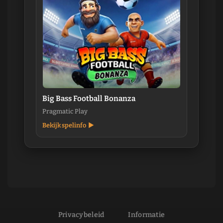
Big Bass Football Bonanza
Pragmatic Play
Bekijk spelinfo
▶
Privacybeleid
Informatie