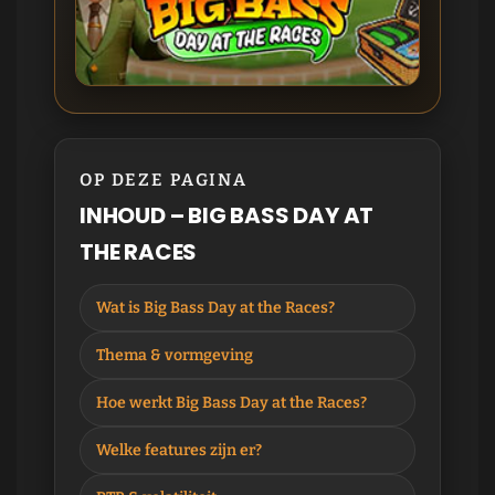
OP DEZE PAGINA
INHOUD – BIG BASS DAY AT
THE RACES
Wat is Big Bass Day at the Races?
Thema & vormgeving
Hoe werkt Big Bass Day at the Races?
Welke features zijn er?