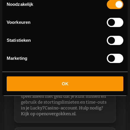
Noodzakelijk
en op mobiel spelen?
Ja. Big Bass Day at the Races is in HTML5
ontwikkeld en speelt zonder downloads op
Voorkeuren
smartphone, tablet en desktop. Bij
Lucky7Casino kun je het spel eerst gratis in
demo proberen voordat je met echt geld
Statistieken
speelt. Houd er rekening mee dat
bonusacties voor Big Bass Day at the Races
onder bonusvoorwaarden vallen (Bonus
Marketing
24+).
Hoe speel ik Big Bass Day at the Races
verantwoord?
OK
Stel vooraf een budget- en tijdslimiet in,
speel alleen met geld dat je kunt missen en
gebruik de stortingslimieten en time-outs
in je Lucky7Casino-account. Hulp nodig?
Kijk op openovergokken.nl.