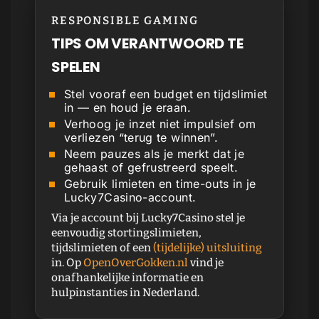
RESPONSIBLE GAMING
TIPS OM VERANTWOORD TE
SPELEN
Stel vooraf een budget en tijdslimiet
in — en houd je eraan.
Verhoog je inzet niet impulsief om
verliezen “terug te winnen”.
Neem pauzes als je merkt dat je
gehaast of gefrustreerd speelt.
Gebruik limieten en time-outs in je
Lucky7Casino-account.
Via je account bij Lucky7Casino stel je
eenvoudig stortingslimieten,
tijdslimieten of een
(tijdelijke) uitsluiting
in. Op
OpenOverGokken.nl
vind je
onafhankelijke informatie en
hulpinstanties in Nederland.