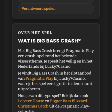
Verantwoord spelen
OVER HET SPEL
WAT IS BIG BASS CRASH?
Met Big Bass Crash brengt Pragmatic Play
een crash-spel rond het bekende
vissersthema. Je speelt het veilig en in het
Nederlands bij Lucky7Casino.
Je vindt Big Bass Crash in het slotaanbod
van
Pragmatic Play
bij Lucky7Casino,
waar je het spel eerst gratis in demo kunt
uitproberen.
Hou je van dit type spel? Bekijk dan ook
Lobster House
en
Bigger Bass Blizzard -
Christmas Catch
uit de Pragmatic Play-
collectie.