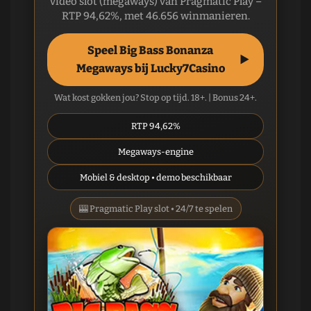
video slot (megaways) van Pragmatic Play –
RTP 94,62%, met 46.656 winmanieren.
Speel Big Bass Bonanza
▶
Megaways bij Lucky7Casino
Wat kost gokken jou? Stop op tijd. 18+. | Bonus 24+.
RTP 94,62%
Megaways-engine
Mobiel & desktop • demo beschikbaar
🎰 Pragmatic Play slot • 24/7 te spelen