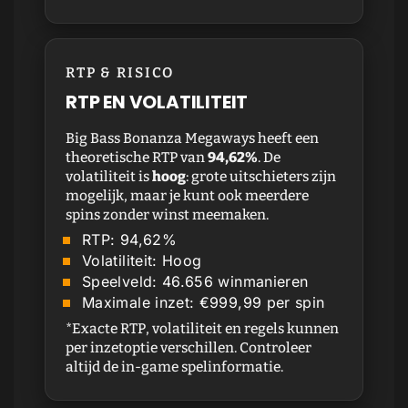
RTP & RISICO
RTP EN VOLATILITEIT
Big Bass Bonanza Megaways heeft een
theoretische RTP van
94,62%
. De
volatiliteit is
hoog
: grote uitschieters zijn
mogelijk, maar je kunt ook meerdere
spins zonder winst meemaken.
RTP: 94,62%
Volatiliteit: Hoog
Speelveld: 46.656 winmanieren
Maximale inzet: €999,99 per spin
*Exacte RTP, volatiliteit en regels kunnen
per inzetoptie verschillen. Controleer
altijd de in-game spelinformatie.