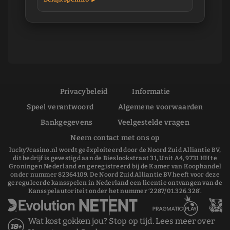
Privacybeleid
Informatie
Speel verantwoord
Algemene voorwaarden
Bankgegevens
Veelgestelde vragen
Neem contact met ons op
lucky7casino.nl wordt geëxploiteerd door de Noord Zuid Alliantie BV,
dit bedrijf is gevestigd aan de Bieslookstraat 31, Unit A4, 9731 HH te
Groningen Nederland en geregistreerd bij de Kamer van Koophandel
onder nummer 82364109. De Noord Zuid Alliantie BV heeft voor deze
gereguleerde kansspelen in Nederland een licentie ontvangen van de
Kansspelautoriteit onder het nummer ‘2287/01.326.328’.
Wat kost gokken jou? Stop op tijd. Lees meer over