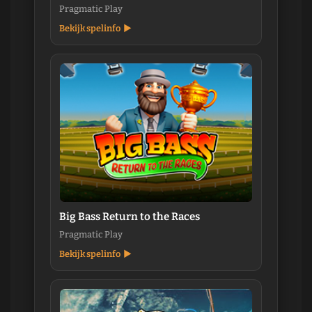
Pragmatic Play
Bekijk spelinfo
▶
Big Bass Return to the Races
Pragmatic Play
Bekijk spelinfo
▶