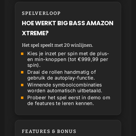
SPELVERLOOP
HOE WERKT BIG BASS AMAZON
XTREME?
Het spel speelt met 20 winlijnen.
Kies je inzet per spin met de plus-
en min-knoppen (tot €999,99 per
spin).
Draai de rollen handmatig of
gebruik de autoplay-functie.
Winnende symboolcombinaties
worden automatisch uitbetaald.
Probeer het spel eerst in demo om
de features te leren kennen.
FEATURES & BONUS