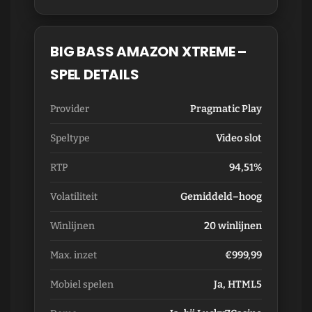
BIG BASS AMAZON XTREME –
SPEL DETAILS
Provider
Pragmatic Play
Speltype
Video slot
RTP
94,51%
Volatiliteit
Gemiddeld–hoog
Winlijnen
20 winlijnen
Max. inzet
€999,99
Mobiel spelen
Ja, HTML5