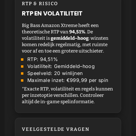
RTP & RISICO
RTP EN VOLATILITEIT
Big Bass Amazon Xtreme heeft een
theoretische RTP van
94,51%
. De
volatiliteit is
gemiddeld–hoog
: winsten
komen redelijk regelmatig, met ruimte
voor af en toe een grotere uitschieter.
RTP: 94,51%
Volatiliteit: Gemiddeld–hoog
Speelveld: 20 winlijnen
Maximale inzet: €999,99 per spin
*Exacte RTP, volatiliteit en regels kunnen
per inzetoptie verschillen. Controleer
altijd de in-game spelinformatie.
VEELGESTELDE VRAGEN