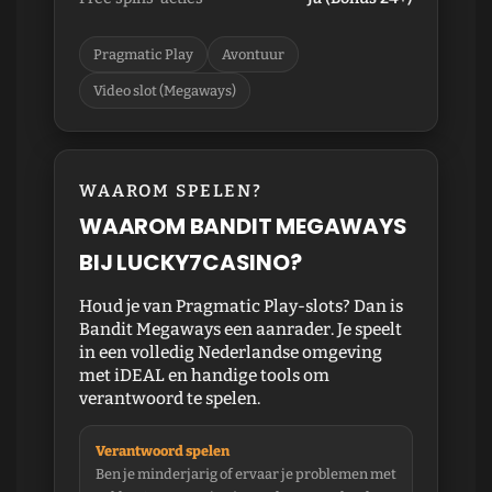
Pragmatic Play
Avontuur
Video slot (Megaways)
WAAROM SPELEN?
WAAROM BANDIT MEGAWAYS
BIJ LUCKY7CASINO?
Houd je van Pragmatic Play-slots? Dan is
Bandit Megaways een aanrader. Je speelt
in een volledig Nederlandse omgeving
met iDEAL en handige tools om
verantwoord te spelen.
Verantwoord spelen
Ben je minderjarig of ervaar je problemen met