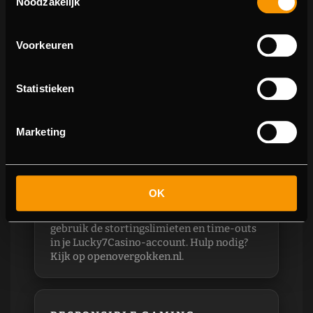
Noodzakelijk
mobiel spelen?
Ja. Bandit Megaways is in HTML5
Voorkeuren
ontwikkeld en speelt zonder downloads op
smartphone, tablet en desktop. Bij
Lucky7Casino kun je het spel eerst gratis in
demo proberen voordat je met echt geld
Statistieken
speelt. Houd er rekening mee dat
bonusacties voor Bandit Megaways onder
bonusvoorwaarden vallen (Bonus 24+).
Marketing
Hoe speel ik Bandit Megaways
verantwoord?
OK
Stel vooraf een budget- en tijdslimiet in,
speel alleen met geld dat je kunt missen en
gebruik de stortingslimieten en time-outs
in je Lucky7Casino-account. Hulp nodig?
Kijk op openovergokken.nl.