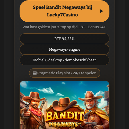
Speel Bandit Megaways bij
▶
Lucky7Casino
Wat kost gokken jou? Stop op tijd. 18+. | Bonus 24+.
RTP 94,55%
Megaways-engine
Mobiel & desktop • demo beschikbaar
🎰 Pragmatic Play slot • 24/7 te spelen