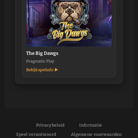
The Big Dawgs
Pragmatic Play
Bekijk spelinfo
▶
Privacybeleid
Informatie
Speel verantwoord
Algemene voorwaarden