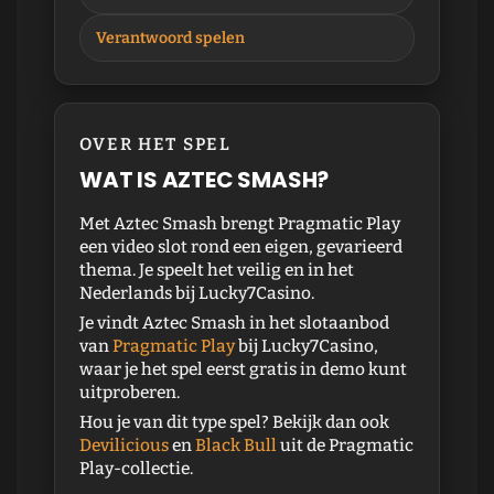
Verantwoord spelen
OVER HET SPEL
WAT IS AZTEC SMASH?
Met Aztec Smash brengt Pragmatic Play
een video slot rond een eigen, gevarieerd
thema. Je speelt het veilig en in het
Nederlands bij Lucky7Casino.
Je vindt Aztec Smash in het slotaanbod
van
Pragmatic Play
bij Lucky7Casino,
waar je het spel eerst gratis in demo kunt
uitproberen.
Hou je van dit type spel? Bekijk dan ook
Devilicious
en
Black Bull
uit de Pragmatic
Play-collectie.