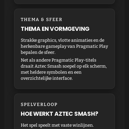
THEMA & SFEER
THEMA EN VORMGEVING
Strakke graphics, vlotte animaties en de
herkenbare gameplay van Pragmatic Play
bepalen de sfeer.
Net als andere Pragmatic Play-titels
draait Aztec Smash soepel op elk scherm,
met heldere symbolen en een
overzichtelijke interface.
SPELVERLOOP
HOE WERKT AZTEC SMASH?
Het spel speelt met vaste winlijnen.