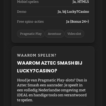
Mobiel spelen
Ja, HTML5
Demo
Ja, bij Lucky7Casino
Free spins-acties
Ja (Bonus 24+)
Pragmatic Play
Avontuur
Video slot
WAAROM SPELEN?
WAAROM AZTEC SMASH BIJ
LUCKY7CASINO?
Houd je van Pragmatic Play-slots? Dan is
Aztec Smash een aanrader. Je speelt in
een volledig Nederlandse omgeving met
iDEAL en handige tools om verantwoord
te spelen.