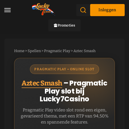
Inloggen
Promoties
Home
>
Spellen
>
Pragmatic Play
>
Aztec Smash
PRAGMATIC PLAY • ONLINE SLOT
– Pragmatic
Aztec Smash
Play slot bij
Lucky7Casino
Pragmatic Play video slot rond een eigen,
gevarieerd thema, met een RTP van 94,50%
en spannende features.