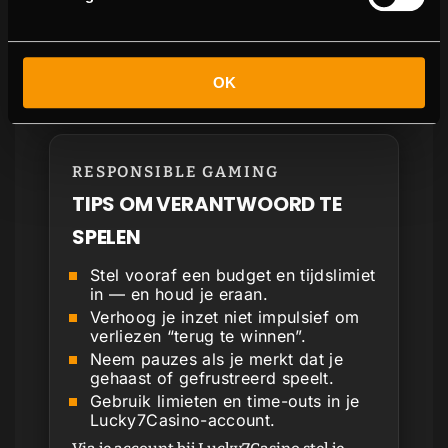
Stel vooraf een budget- en tijdslimiet in,
speel alleen met geld dat je kunt missen en
gebruik de stortingslimieten en time-outs
in je Lucky7Casino-account. Hulp nodig?
OK
Kijk op openovergokken.nl.
RESPONSIBLE GAMING
TIPS OM VERANTWOORD TE
SPELEN
Stel vooraf een budget en tijdslimiet
in — en houd je eraan.
Verhoog je inzet niet impulsief om
verliezen “terug te winnen”.
Neem pauzes als je merkt dat je
gehaast of gefrustreerd speelt.
Gebruik limieten en time-outs in je
Lucky7Casino-account.