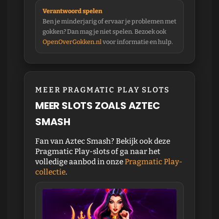
Verantwoord spelen
Ben je minderjarig of ervaar je problemen met
gokken? Dan mag je niet spelen. Bezoek ook
OpenOverGokken.nl
voor informatie en hulp.
MEER PRAGMATIC PLAY SLOTS
MEER SLOTS ZOALS AZTEC
SMASH
Fan van Aztec Smash? Bekijk ook deze
Pragmatic Play-slots of ga naar het
volledige aanbod in onze
Pragmatic Play-
collectie
.