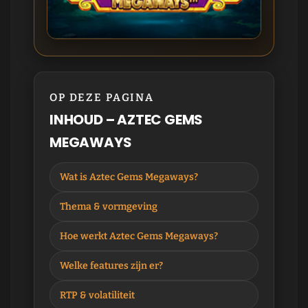
OP DEZE PAGINA
INHOUD – AZTEC GEMS
MEGAWAYS
Wat is Aztec Gems Megaways?
Thema & vormgeving
Hoe werkt Aztec Gems Megaways?
Welke features zijn er?
RTP & volatiliteit