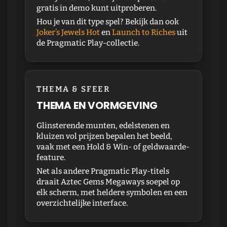
gratis in demo kunt uitproberen.
Hou je van dit type spel? Bekijk dan ook
Joker’s Jewels Hot
en
Launch to Riches
uit
de Pragmatic Play-collectie.
THEMA & SFEER
THEMA EN VORMGEVING
Glinsterende munten, edelstenen en
kluizen vol prijzen bepalen het beeld,
vaak met een Hold & Win- of geldwaarde-
feature.
Net als andere Pragmatic Play-titels
draait Aztec Gems Megaways soepel op
elk scherm, met heldere symbolen en een
overzichtelijke interface.