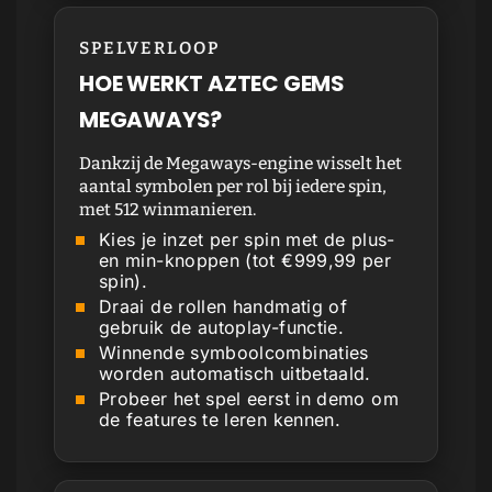
SPELVERLOOP
HOE WERKT AZTEC GEMS
MEGAWAYS?
Dankzij de Megaways-engine wisselt het
aantal symbolen per rol bij iedere spin,
met 512 winmanieren.
Kies je inzet per spin met de plus-
en min-knoppen (tot €999,99 per
spin).
Draai de rollen handmatig of
gebruik de autoplay-functie.
Winnende symboolcombinaties
worden automatisch uitbetaald.
Probeer het spel eerst in demo om
de features te leren kennen.