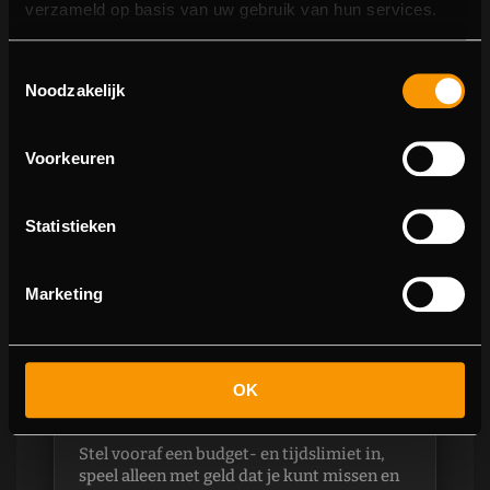
verzameld op basis van uw gebruik van hun services.
winmanieren. Exacte waarden kunnen per
inzetoptie verschillen; controleer altijd de
in-game spelinformatie.
Toestemmingsselectie
Noodzakelijk
Kan ik Aztec Gems Megaways gratis en
op mobiel spelen?
Voorkeuren
Ja. Aztec Gems Megaways is in HTML5
ontwikkeld en speelt zonder downloads op
smartphone, tablet en desktop. Bij
Statistieken
Lucky7Casino kun je het spel eerst gratis in
demo proberen voordat je met echt geld
speelt. Houd er rekening mee dat
Marketing
bonusacties voor Aztec Gems Megaways
onder bonusvoorwaarden vallen (Bonus
24+).
OK
Hoe speel ik Aztec Gems Megaways
verantwoord?
Stel vooraf een budget- en tijdslimiet in,
speel alleen met geld dat je kunt missen en