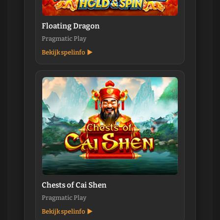
Floating Dragon
Pragmatic Play
Bekijk spelinfo
▶
Chests of Cai Shen
Pragmatic Play
Bekijk spelinfo
▶