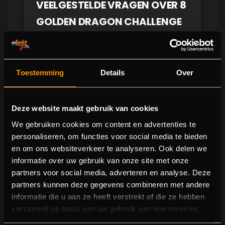
VEELGESTELDE VRAGEN OVER 8
GOLDEN DRAGON CHALLENGE
Wat is 8 Golden Dragon Challenge en
hoe werkt het?
8 Golden Dragon Challenge is een video slot
Toestemming
Details
Over
van Pragmatic Play; het speelt met 10
winlijnen. Je speelt het in het casino van
Lucky7Casino en kunt het spel eerst gratis
Deze website maakt gebruik van cookies
in demo uitproberen.
We gebruiken cookies om content en advertenties te
Wat is de RTP en volatiliteit van 8
personaliseren, om functies voor social media te bieden
Golden Dragon Challenge?
en om ons websiteverkeer te analyseren. Ook delen we
8 Golden Dragon Challenge heeft een
informatie over uw gebruik van onze site met onze
theoretische RTP van 94,02% en een
partners voor social media, adverteren en analyse. Deze
gemiddeld–hoog volatiliteit. Het spel speelt
partners kunnen deze gegevens combineren met andere
met 10 winlijnen. Exacte waarden kunnen
informatie die u aan ze heeft verstrekt of die ze hebben
per inzetoptie verschillen; controleer altijd
verzameld op basis van uw gebruik van hun services.
de in-game spelinformatie.