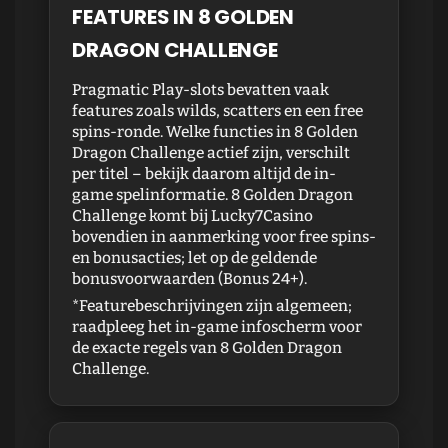
FEATURES IN 8 GOLDEN
DRAGON CHALLENGE
Pragmatic Play-slots bevatten vaak
features zoals wilds, scatters en een free
spins-ronde. Welke functies in 8 Golden
Dragon Challenge actief zijn, verschilt
per titel – bekijk daarom altijd de in-
game spelinformatie. 8 Golden Dragon
Challenge komt bij Lucky7Casino
bovendien in aanmerking voor free spins-
en bonusacties; let op de geldende
bonusvoorwaarden (Bonus 24+).
*Featurebeschrijvingen zijn algemeen;
raadpleeg het in-game infoscherm voor
de exacte regels van 8 Golden Dragon
Challenge.