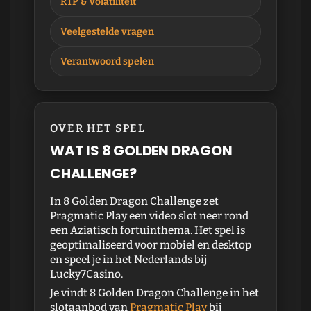
RTP & volatiliteit
Veelgestelde vragen
Verantwoord spelen
OVER HET SPEL
WAT IS 8 GOLDEN DRAGON
CHALLENGE?
In 8 Golden Dragon Challenge zet
Pragmatic Play een video slot neer rond
een Aziatisch fortuinthema. Het spel is
geoptimaliseerd voor mobiel en desktop
en speel je in het Nederlands bij
Lucky7Casino.
Je vindt 8 Golden Dragon Challenge in het
slotaanbod van
Pragmatic Play
bij