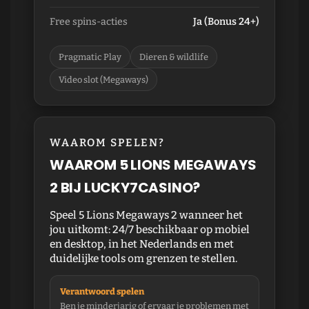
Free spins-acties
Ja (Bonus 24+)
Pragmatic Play
Dieren & wildlife
Video slot (Megaways)
WAAROM SPELEN?
WAAROM 5 LIONS MEGAWAYS
2 BIJ LUCKY7CASINO?
Speel 5 Lions Megaways 2 wanneer het
jou uitkomt: 24/7 beschikbaar op mobiel
en desktop, in het Nederlands en met
duidelijke tools om grenzen te stellen.
Verantwoord spelen
Ben je minderjarig of ervaar je problemen met