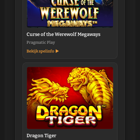
Curse of the Werewolf Megaways
Pragmatic Play
Bekijk spelinfo
▶
Dragon Tiger