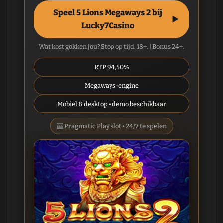
Speel 5 Lions Megaways 2 bij
▶
Lucky7Casino
Wat kost gokken jou? Stop op tijd. 18+. | Bonus 24+.
RTP 94,50%
Megaways-engine
Mobiel & desktop • demo beschikbaar
🎰 Pragmatic Play slot • 24/7 te spelen