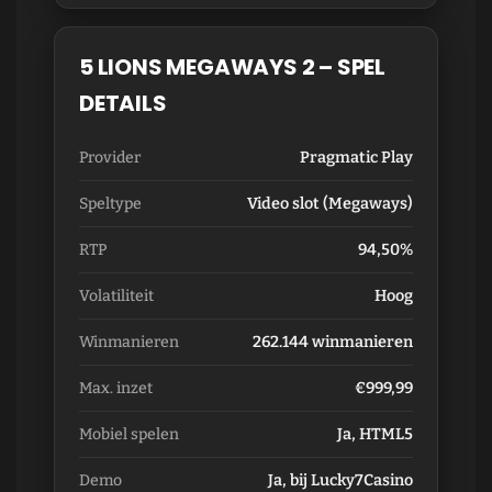
5 LIONS MEGAWAYS 2 – SPEL
DETAILS
Provider
Pragmatic Play
Speltype
Video slot (Megaways)
RTP
94,50%
Volatiliteit
Hoog
Winmanieren
262.144 winmanieren
Max. inzet
€999,99
Mobiel spelen
Ja, HTML5
Demo
Ja, bij Lucky7Casino