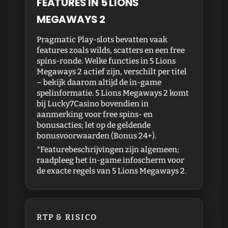
FEATURES IN 5 LIONS
MEGAWAYS 2
Pragmatic Play-slots bevatten vaak
features zoals wilds, scatters en een free
spins-ronde. Welke functies in 5 Lions
Megaways 2 actief zijn, verschilt per titel
– bekijk daarom altijd de in-game
spelinformatie. 5 Lions Megaways 2 komt
bij Lucky7Casino bovendien in
aanmerking voor free spins- en
bonusacties; let op de geldende
bonusvoorwaarden (Bonus 24+).
*Featurebeschrijvingen zijn algemeen;
raadpleeg het in-game infoscherm voor
de exacte regels van 5 Lions Megaways 2.
RTP & RISICO