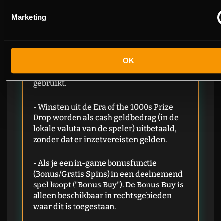
inzet de waarde overschrijdt, worden de
Gratis Spins toegekend op basis van de
Marketing
waarde (of de eerstvolgende hogere
beschikbare inzet).
OK
- Gratis spins moeten binnen zeven (7)
dagen na ontvangst worden geclaimd en
gebruikt.
- Winsten uit de Era of the 1000s Prize
Drop worden als cash geldbedrag (in de
lokale valuta van de speler) uitbetaald,
zonder dat er inzetvereisten gelden.
- Als je een in-game bonusfunctie
(Bonus/Gratis Spins) in een deelnemend
spel koopt ("Bonus Buy"). De Bonus Buy is
alleen beschikbaar in rechtsgebieden
waar dit is toegestaan.