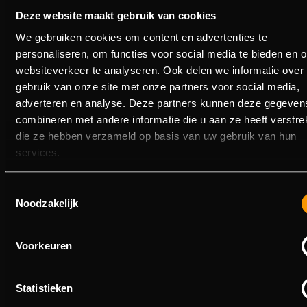
bij elke kwalificerende inzet, waarbij er
Deze website maakt gebruik van cookies
telkens slechts één (1) prijs wordt
toegekend.
We gebruiken cookies om content en advertenties te
personaliseren, om functies voor social media te bieden en 
- Prijzen worden toegekend als vooraf
websiteverkeer te analyseren. Ook delen we informatie over
bepaalde multipliers van je winnende
gebruik van onze site met onze partners voor social media,
inzet (X ontvangen multiplier
adverteren en analyse. Deze partners kunnen deze gegeven
vermenigvuldigd met (X) inzet, waarbij de
combineren met andere informatie die u aan ze heeft verstrek
inzet niet hoger mag zijn dan X voor
die ze hebben verzameld op basis van uw gebruik van hun
prijsuitbetaling), of gratis spins (zoals
services.
hierin gedefinieerd). Alle prijzen worden
gedetailleerd weergegeven in het
Toestemmingsselectie
gedeelte 'Prijzen' van het promotiemenu
Noodzakelijk
in de game.
- Prijzen voor gratis spins ("Gratis spins")
Voorkeuren
worden toegekend als tien (10) gratis
spins in hetzelfde spel waar de prijs is
gewonnen, met dezelfde inzet die is
Statistieken
gebruikt om de prijs te winnen. Als de