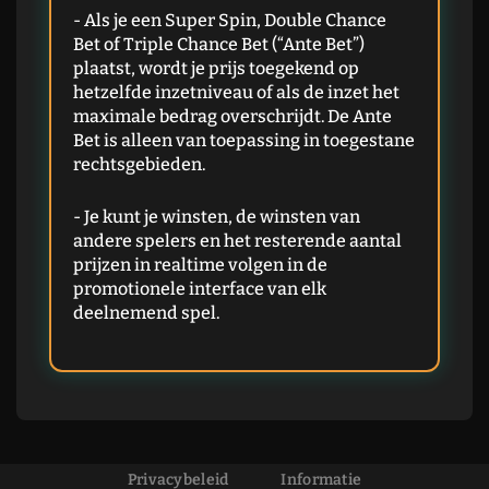
- Als je een Super Spin, Double Chance
Bet of Triple Chance Bet (“Ante Bet”)
plaatst, wordt je prijs toegekend op
hetzelfde inzetniveau of als de inzet het
maximale bedrag overschrijdt. De Ante
Bet is alleen van toepassing in toegestane
rechtsgebieden.
- Je kunt je winsten, de winsten van
andere spelers en het resterende aantal
prijzen in realtime volgen in de
promotionele interface van elk
deelnemend spel.
Privacybeleid
Informatie