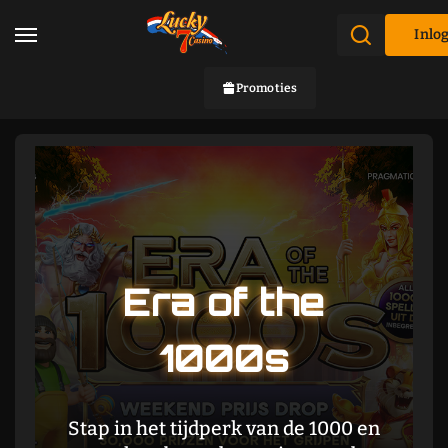
Inlo
Promoties
Era of the
1000s
Stap in het tijdperk van de 1000 en